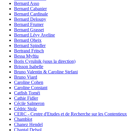
Bernard Asso
Bernard Cabanier
Bernard Cardinale
Bernard Deloupy
Bernard Frumer
Bernard Grasset
Bernard Lévy Aveline
Bernard Oheix
Bernard Spindler
Bertrand Fritsch
Bessa Myftiu
Boris Cyrulnik (sous la direction)
Brisson Isabelle
Bruno Valentin & Caroline Stefani
Bruno Viard
Caroline Cohen
Caroline Constant
Catfish Toméi
Cathie Fidler
Cécile Salmeron
Cédric Stolz
CERC - Centre d'Etudes et de Recherche sur les Contentieux
Chamblot
Chanez Hendel
Chantal Delsol