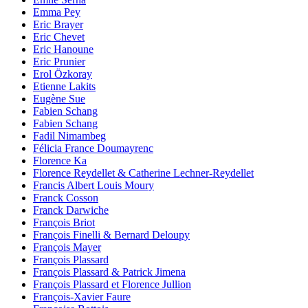
Emma Pey
Eric Brayer
Eric Chevet
Eric Hanoune
Eric Prunier
Erol Özkoray
Etienne Lakits
Eugène Sue
Fabien Schang
Fabien Schang
Fadil Nimambeg
Félicia France Doumayrenc
Florence Ka
Florence Reydellet & Catherine Lechner-Reydellet
Francis Albert Louis Moury
Franck Cosson
Franck Darwiche
François Briot
François Finelli & Bernard Deloupy
François Mayer
François Plassard
François Plassard & Patrick Jimena
François Plassard et Florence Jullion
François-Xavier Faure