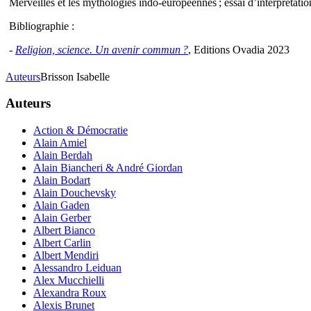
Merveilles et les mythologies indo-européennes ; essai d’interprétat
Bibliographie :
-
Religion, science. Un avenir commun ?
, Editions Ovadia 2023
Auteurs
Brisson Isabelle
Auteurs
Action & Démocratie
Alain Amiel
Alain Berdah
Alain Biancheri & André Giordan
Alain Bodart
Alain Douchevsky
Alain Gaden
Alain Gerber
Albert Bianco
Albert Carlin
Albert Mendiri
Alessandro Leiduan
Alex Mucchielli
Alexandra Roux
Alexis Brunet