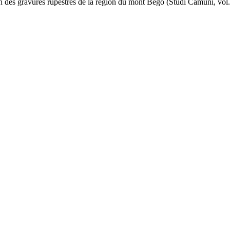
ion des gravures rupestres de la région du mont Bégo (Studi Camuni, vol.