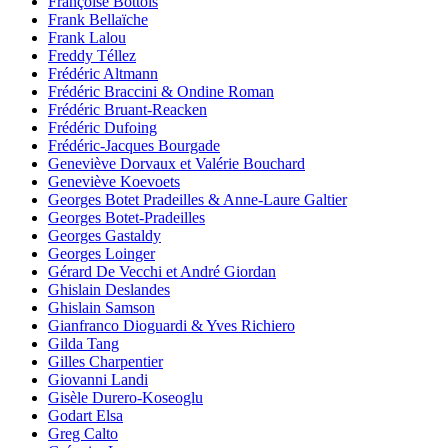
Françoise Bottois
Frank Bellaïche
Frank Lalou
Freddy Téllez
Frédéric Altmann
Frédéric Braccini & Ondine Roman
Frédéric Bruant-Reacken
Frédéric Dufoing
Frédéric-Jacques Bourgade
Geneviève Dorvaux et Valérie Bouchard
Geneviève Koevoets
Georges Botet Pradeilles & Anne-Laure Galtier
Georges Botet-Pradeilles
Georges Gastaldy
Georges Loinger
Gérard De Vecchi et André Giordan
Ghislain Deslandes
Ghislain Samson
Gianfranco Dioguardi & Yves Richiero
Gilda Tang
Gilles Charpentier
Giovanni Landi
Gisèle Durero-Koseoglu
Godart Elsa
Greg Calto