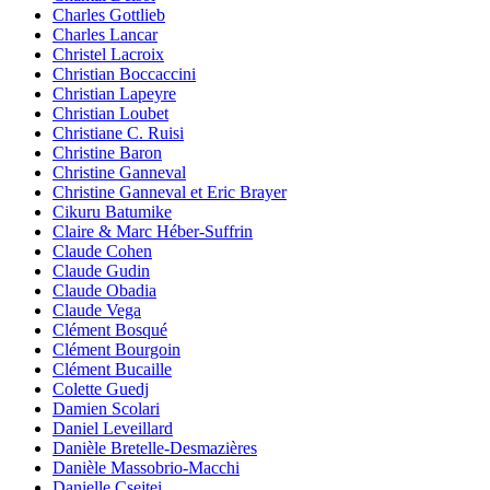
Charles Gottlieb
Charles Lancar
Christel Lacroix
Christian Boccaccini
Christian Lapeyre
Christian Loubet
Christiane C. Ruisi
Christine Baron
Christine Ganneval
Christine Ganneval et Eric Brayer
Cikuru Batumike
Claire & Marc Héber-Suffrin
Claude Cohen
Claude Gudin
Claude Obadia
Claude Vega
Clément Bosqué
Clément Bourgoin
Clément Bucaille
Colette Guedj
Damien Scolari
Daniel Leveillard
Danièle Bretelle-Desmazières
Danièle Massobrio-Macchi
Danielle Csejtei