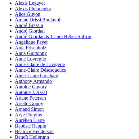
Alexis Legayet
Alexis Philonenko
Alice Guyon
Amine Drissi Boutaybi
André Brassin
André Giordan
André Giordan & Claire Héber-Suffrin
Angélique Payet
Anja Frischholz
Anna Guittonny
Anne Lovreglio
Anne-Claire de Lavigerie
Anne-Claire Désesquelles
Anne-Laure Guichard
Anthony Armando
Antoine Gavory
Antoine J. Assaf
Ariane Petersen
Arlette Goupy
Arnaud Simon
Arye Dreyfus
Aurélien Liarte
Baptiste Rappin
Béatrice Henderson
Benoît Heilbrunn