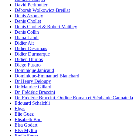
David Perlmutter
Déborah Wolkowicz-Breillat
Denis Azoulay
Denis Chollet
Denis Chollet & Robert Matthey
Denis Collin
Diana Landi
Didier Ait
Didier Desrimais
Didier Durmarque
Didier Thurios
Diego Fusaro
Dominique Janicaud
Dominique-Emmanuel Blanchard
Dr Henry Deloupy
Dr Maurice Gillard
Dr. Frédéric Braccini
Dr. Frédéric Braccini, Ondine Roman et Stéphanie Cannatella
Edouard Schalchli
Elgas
Elie Guez
Elisabeth Bart
Elsa Godart
Elsa Myftiu
Emile Serna