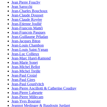
Jean Pierre Fouchy
Jean Sarocchi
Jean-Charles Bouchoux
Jean-Claude Dousset
Jean-Claude Royère
Jean-Etienne Joullié
Jean-François Mattéi
Jean-François Pasques
Jean-Guillaume Péladan
Jean-Jacques Biton
Jean-Louis Chambon
Jean-Louis Saint-Ygnan
Jean-Luc Collieux
Jean-Marc Harel-Ramond
Jean-Marie Sonet
Jean-Michel Bellot
Jean-Michel Treille
Jean-Paul Croizé
Jean-Paul Gires
Jean-Paul Gourévitch
Jean-Pierre Ancillotti & Catherine Coudray
Jean-Pierre Laheurte
Jean-Pierre Millecam
Jean-Yves Boursier
Jeannot Medinger & Baudouin Jurdant