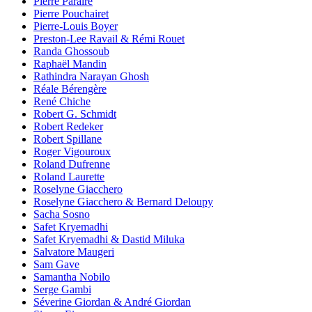
Pierre Paraire
Pierre Pouchairet
Pierre-Louis Boyer
Preston-Lee Ravail & Rémi Rouet
Randa Ghossoub
Raphaël Mandin
Rathindra Narayan Ghosh
Réale Bérengère
René Chiche
Robert G. Schmidt
Robert Redeker
Robert Spillane
Roger Vigouroux
Roland Dufrenne
Roland Laurette
Roselyne Giacchero
Roselyne Giacchero & Bernard Deloupy
Sacha Sosno
Safet Kryemadhi
Safet Kryemadhi & Dastid Miluka
Salvatore Maugeri
Sam Gave
Samantha Nobilo
Serge Gambi
Séverine Giordan & André Giordan