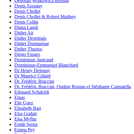
Déborah Wolkowicz-Breillat
Denis Azoulay
Denis Chollet
Denis Chollet & Robert Matthey
Denis Collin
Diana Landi
Didier Ait
Didier Desrimais
Didier Durmarque
Didier Thurios
Diego Fusaro
Dominique Janicaud
Dominique-Emmanuel Blanchard
Dr Henry Deloupy
Dr Maurice Gillard
Dr. Frédéric Braccini
Dr. Frédéric Braccini, Ondine Roman et Stéphanie Cannatella
Edouard Schalchli
Elgas
Elie Guez
Elisabeth Bart
Elsa Godart
Elsa Myftiu
Emile Serna
Emma Pey