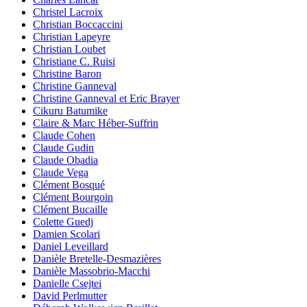
Christel Lacroix
Christian Boccaccini
Christian Lapeyre
Christian Loubet
Christiane C. Ruisi
Christine Baron
Christine Ganneval
Christine Ganneval et Eric Brayer
Cikuru Batumike
Claire & Marc Héber-Suffrin
Claude Cohen
Claude Gudin
Claude Obadia
Claude Vega
Clément Bosqué
Clément Bourgoin
Clément Bucaille
Colette Guedj
Damien Scolari
Daniel Leveillard
Danièle Bretelle-Desmazières
Danièle Massobrio-Macchi
Danielle Csejtei
David Perlmutter