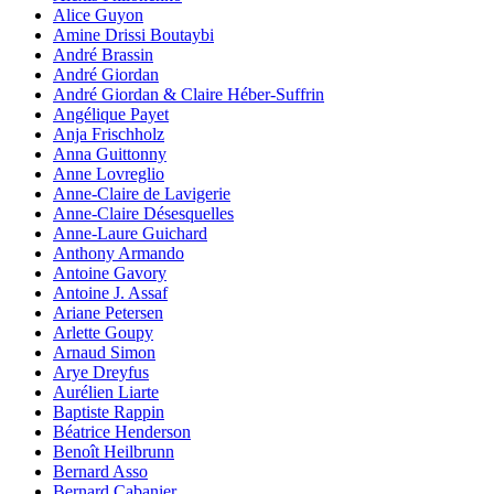
Alice Guyon
Amine Drissi Boutaybi
André Brassin
André Giordan
André Giordan & Claire Héber-Suffrin
Angélique Payet
Anja Frischholz
Anna Guittonny
Anne Lovreglio
Anne-Claire de Lavigerie
Anne-Claire Désesquelles
Anne-Laure Guichard
Anthony Armando
Antoine Gavory
Antoine J. Assaf
Ariane Petersen
Arlette Goupy
Arnaud Simon
Arye Dreyfus
Aurélien Liarte
Baptiste Rappin
Béatrice Henderson
Benoît Heilbrunn
Bernard Asso
Bernard Cabanier