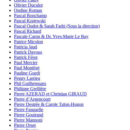
Olivier Duculot
Ondine Roman
Pascal Bonchamp
Pascal Krajewski
Pascal Oudot & Sarah Farhi (Sous la direction)
Pascal Richard
Pascale Caron & Dr. Yves-Marie Le Bay
Patrice Micolon
Patricia Jaud
Patrick Davous
Patrick Férot
Paul Mercier
Paul Montfort
Pauline Guedj
Peggy Larrieu
Phil Guilhemsans
Philippe Grellière
Pierre AZERAD et Christian GIRAUD
Pierre d’Argencourt
Pierre Destrée & Carole Talon-Hugon
Pierre Fasquelle
Pierre Gouirand
Pierre Mannoni
Pierre Orset