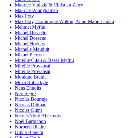
Maurice Vinitzki & Christian Zerry
Maurice Winnykamen
Max Poty
Max Poty, Dominique Wolton, Anne-Marie Laulan
Mehmet Myftiu
Michel Dossetto
Michel Dossetto
Michel Noguès
Michelle Mauduit
Mikael Pierron
Mireille Cifali & Bessa Myftiu
Mireille Provansal
Mireille Provansal
Monique Brault
Mūza Rubackyte
Nans Ennolis
Neri Segré
Nicolas Boumtje
Nicolas Dittmar
Nicolas Quint
Nicole-Nikol Abecassis
Noël Barbichon
Norbert Hillaire
Olivia Bianchi
Olivier Cauly