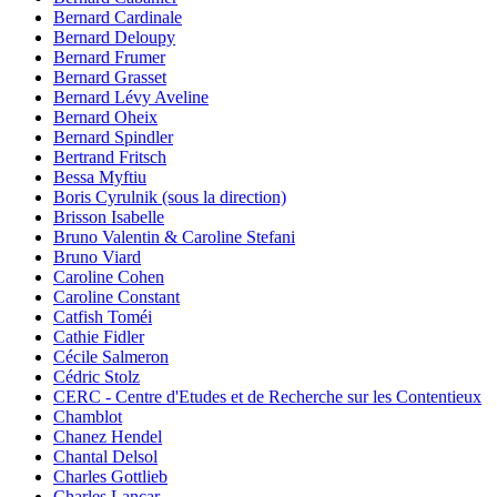
Bernard Cardinale
Bernard Deloupy
Bernard Frumer
Bernard Grasset
Bernard Lévy Aveline
Bernard Oheix
Bernard Spindler
Bertrand Fritsch
Bessa Myftiu
Boris Cyrulnik (sous la direction)
Brisson Isabelle
Bruno Valentin & Caroline Stefani
Bruno Viard
Caroline Cohen
Caroline Constant
Catfish Toméi
Cathie Fidler
Cécile Salmeron
Cédric Stolz
CERC - Centre d'Etudes et de Recherche sur les Contentieux
Chamblot
Chanez Hendel
Chantal Delsol
Charles Gottlieb
Charles Lancar