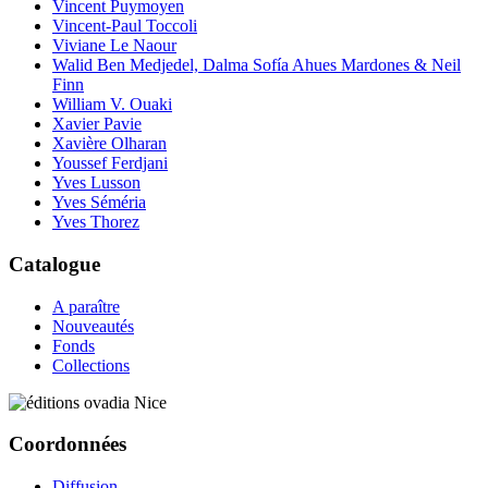
Vincent Puymoyen
Vincent-Paul Toccoli
Viviane Le Naour
Walid Ben Medjedel, Dalma Sofía Ahues Mardones & Neil
Finn
William V. Ouaki
Xavier Pavie
Xavière Olharan
Youssef Ferdjani
Yves Lusson
Yves Séméria
Yves Thorez
Catalogue
A paraître
Nouveautés
Fonds
Collections
Coordonnées
Diffusion