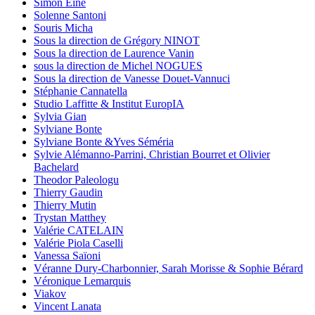
Simon Eine
Solenne Santoni
Souris Micha
Sous la direction de Grégory NINOT
Sous la direction de Laurence Vanin
sous la direction de Michel NOGUES
Sous la direction de Vanesse Douet-Vannuci
Stéphanie Cannatella
Studio Laffitte & Institut EuropIA
Sylvia Gian
Sylviane Bonte
Sylviane Bonte &Yves Séméria
Sylvie Alémanno-Parrini, Christian Bourret et Olivier
Bachelard
Theodor Paleologu
Thierry Gaudin
Thierry Mutin
Trystan Matthey
Valérie CATELAIN
Valérie Piola Caselli
Vanessa Saïoni
Véranne Dury-Charbonnier, Sarah Morisse & Sophie Bérard
Véronique Lemarquis
Viakov
Vincent Lanata