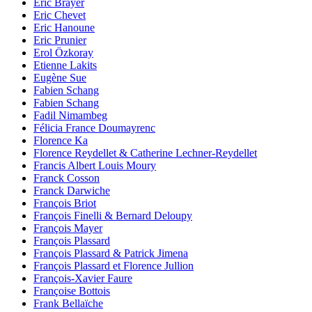
Eric Brayer
Eric Chevet
Eric Hanoune
Eric Prunier
Erol Özkoray
Etienne Lakits
Eugène Sue
Fabien Schang
Fabien Schang
Fadil Nimambeg
Félicia France Doumayrenc
Florence Ka
Florence Reydellet & Catherine Lechner-Reydellet
Francis Albert Louis Moury
Franck Cosson
Franck Darwiche
François Briot
François Finelli & Bernard Deloupy
François Mayer
François Plassard
François Plassard & Patrick Jimena
François Plassard et Florence Jullion
François-Xavier Faure
Françoise Bottois
Frank Bellaïche