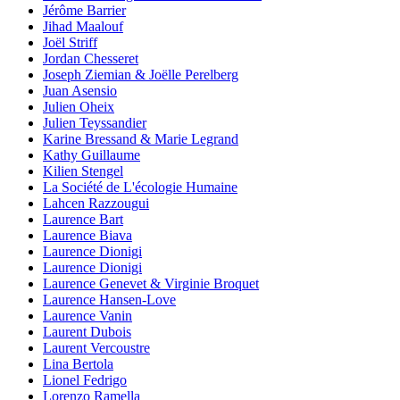
Jérôme Barrier
Jihad Maalouf
Joël Striff
Jordan Chesseret
Joseph Ziemian & Joëlle Perelberg
Juan Asensio
Julien Oheix
Julien Teyssandier
Karine Bressand & Marie Legrand
Kathy Guillaume
Kilien Stengel
La Société de L'écologie Humaine
Lahcen Razzougui
Laurence Bart
Laurence Biava
Laurence Dionigi
Laurence Dionigi
Laurence Genevet & Virginie Broquet
Laurence Hansen-Love
Laurence Vanin
Laurent Dubois
Laurent Vercoustre
Lina Bertola
Lionel Fedrigo
Lorenzo Ramella