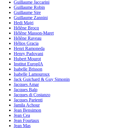
Guillaume Jaccarini
Guillaume Robin
Guillaume Sire
Guillaume Zannini
Hedi Majri
Hélène Brocq
Hélène Masson-Maret
Hélène Raveau
Hélios Gracia
Henri Ramoneda
Henry Padovani
Hubert Mourot
Institut EuropIA
Isabelle Brisson
Isabelle Lamouroux
Jack Guichard & Guy Simonin
Jacques Amar
Jacques Balp
Jacques di Costanzo
Jacques Parienti
Jamila Achour
Jean Bensimon
Jean Cea
Jean Fourtaux
Jean Mas