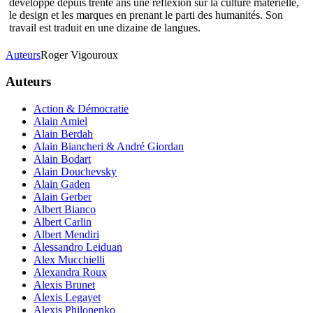
développe depuis trente ans une réflexion sur la culture matérielle,
le design et les marques en prenant le parti des humanités. Son
travail est traduit en une dizaine de langues.
Auteurs
Roger Vigouroux
Auteurs
Action & Démocratie
Alain Amiel
Alain Berdah
Alain Biancheri & André Giordan
Alain Bodart
Alain Douchevsky
Alain Gaden
Alain Gerber
Albert Bianco
Albert Carlin
Albert Mendiri
Alessandro Leiduan
Alex Mucchielli
Alexandra Roux
Alexis Brunet
Alexis Legayet
Alexis Philonenko