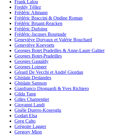
Frank Lalou
Freddy Téllez
Frédéric Altmann
Frédéric Braccini & Ondine Roman
Frédéric Bruant-Reacken
Frédéric Dufoing
Frédéric-Jacques Bourgade
Geneviève Dorvaux et Valérie Bouchard
Geneviève Koevoets
Georges Botet Pradeilles & Anne-Laure Galtier
Georges Botet-Pradeilles
Georges Gastaldy
Georges Loinger
Gérard De Vecchi et André Giordan
Ghislain Deslandes
Ghislain Samson
Gianfranco Dioguardi & Yves Richiero
Gilda Tang
Gilles Charpentier
Giovanni Landi
Gisèle Durero-Koseoglu
Godart Elsa
Greg Calto
Grégoire Lagger
Gregory Mion