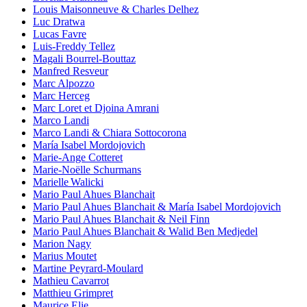
Louis Maisonneuve & Charles Delhez
Luc Dratwa
Lucas Favre
Luis-Freddy Tellez
Magali Bourrel-Bouttaz
Manfred Resveur
Marc Alpozzo
Marc Herceg
Marc Loret et Djoina Amrani
Marco Landi
Marco Landi & Chiara Sottocorona
María Isabel Mordojovich
Marie-Ange Cotteret
Marie-Noëlle Schurmans
Marielle Walicki
Mario Paul Ahues Blanchait
Mario Paul Ahues Blanchait & María Isabel Mordojovich
Mario Paul Ahues Blanchait & Neil Finn
Mario Paul Ahues Blanchait & Walid Ben Medjedel
Marion Nagy
Marius Moutet
Martine Peyrard-Moulard
Mathieu Cavarrot
Matthieu Grimpret
Maurice Elie