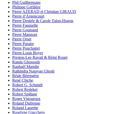
Phil Guilhemsans
Philippe Grellière
Pierre AZERAD et Christian GIRAUD
Pierre d’Argencourt
Pierre Destrée & Carole Talon-Hugon
Pierre Fasquelle
Pierre Gouirand
Pierre Mannoni
Pierre Orset
Pierre Paraire
Pierre Pouchairet
Pierre-Louis Boyer
Preston-Lee Ravail & Rémi Rouet
Randa Ghossoub
Raphaël Mandin
Rathindra Narayan Ghosh
Réale Bérengère
René Chiche
Robert G. Schmidt
Robert Redeker
Robert Spillane
Roger Vigouroux
Roland Dufrenne
Roland Laurette
Roselyne Giacchero