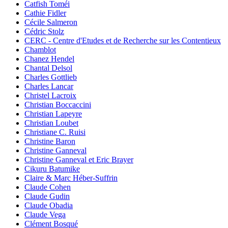
Catfish Toméi
Cathie Fidler
Cécile Salmeron
Cédric Stolz
CERC - Centre d'Etudes et de Recherche sur les Contentieux
Chamblot
Chanez Hendel
Chantal Delsol
Charles Gottlieb
Charles Lancar
Christel Lacroix
Christian Boccaccini
Christian Lapeyre
Christian Loubet
Christiane C. Ruisi
Christine Baron
Christine Ganneval
Christine Ganneval et Eric Brayer
Cikuru Batumike
Claire & Marc Héber-Suffrin
Claude Cohen
Claude Gudin
Claude Obadia
Claude Vega
Clément Bosqué