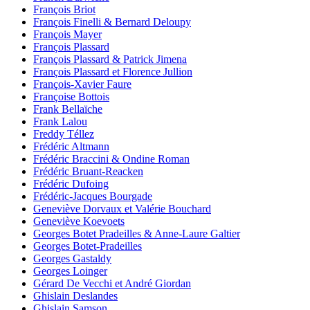
François Briot
François Finelli & Bernard Deloupy
François Mayer
François Plassard
François Plassard & Patrick Jimena
François Plassard et Florence Jullion
François-Xavier Faure
Françoise Bottois
Frank Bellaïche
Frank Lalou
Freddy Téllez
Frédéric Altmann
Frédéric Braccini & Ondine Roman
Frédéric Bruant-Reacken
Frédéric Dufoing
Frédéric-Jacques Bourgade
Geneviève Dorvaux et Valérie Bouchard
Geneviève Koevoets
Georges Botet Pradeilles & Anne-Laure Galtier
Georges Botet-Pradeilles
Georges Gastaldy
Georges Loinger
Gérard De Vecchi et André Giordan
Ghislain Deslandes
Ghislain Samson