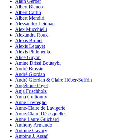
Alain Gerber
Albert Bianco
Albert Carlin
Albert Mendiri
Alessandro Leiduan
Alex Mucchielli
Alexandra Roux
Alexis Brunet
Alexis Legayet
Alexis Philonenko
Alice Guyon
Amine Drissi Boutaybi
André Brassin
André Giordan
André Giordan & Claire Héber-Suffrin
Angélique Payet
Anja Frischholz
Anna Guittonny
Anne Lovreglio
Anne-Claire de Lavigerie
Anne-Claire Désesquelles
Anne-Laure Guichard
Anthony Armando
Antoine Gavory
Antoine J. Assaf