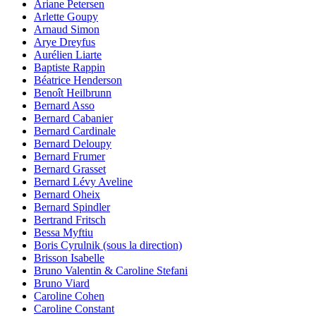
Ariane Petersen
Arlette Goupy
Arnaud Simon
Arye Dreyfus
Aurélien Liarte
Baptiste Rappin
Béatrice Henderson
Benoît Heilbrunn
Bernard Asso
Bernard Cabanier
Bernard Cardinale
Bernard Deloupy
Bernard Frumer
Bernard Grasset
Bernard Lévy Aveline
Bernard Oheix
Bernard Spindler
Bertrand Fritsch
Bessa Myftiu
Boris Cyrulnik (sous la direction)
Brisson Isabelle
Bruno Valentin & Caroline Stefani
Bruno Viard
Caroline Cohen
Caroline Constant