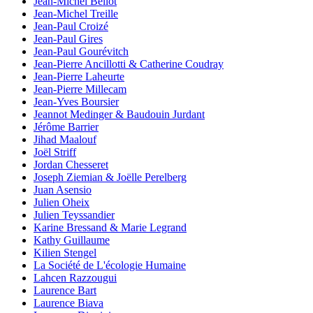
Jean-Michel Bellot
Jean-Michel Treille
Jean-Paul Croizé
Jean-Paul Gires
Jean-Paul Gourévitch
Jean-Pierre Ancillotti & Catherine Coudray
Jean-Pierre Laheurte
Jean-Pierre Millecam
Jean-Yves Boursier
Jeannot Medinger & Baudouin Jurdant
Jérôme Barrier
Jihad Maalouf
Joël Striff
Jordan Chesseret
Joseph Ziemian & Joëlle Perelberg
Juan Asensio
Julien Oheix
Julien Teyssandier
Karine Bressand & Marie Legrand
Kathy Guillaume
Kilien Stengel
La Société de L'écologie Humaine
Lahcen Razzougui
Laurence Bart
Laurence Biava