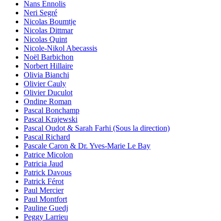
Nans Ennolis
Neri Segré
Nicolas Boumtje
Nicolas Dittmar
Nicolas Quint
Nicole-Nikol Abecassis
Noël Barbichon
Norbert Hillaire
Olivia Bianchi
Olivier Cauly
Olivier Duculot
Ondine Roman
Pascal Bonchamp
Pascal Krajewski
Pascal Oudot & Sarah Farhi (Sous la direction)
Pascal Richard
Pascale Caron & Dr. Yves-Marie Le Bay
Patrice Micolon
Patricia Jaud
Patrick Davous
Patrick Férot
Paul Mercier
Paul Montfort
Pauline Guedj
Peggy Larrieu