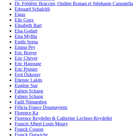
Dr. Frédéric Braccini, Ondine Roman et Stéphanie Cannatella
Edouard Schalchli
Elgas
Elie Guez
Elisabeth Bart
Elsa Godart
Elsa Myftiu
Emile Serna
Emma Pey
Eric Brayer
Eric Chevet
Eric Hanoune
Eric Prunier
Erol Özkoray
Etienne Lakits
Eugène Sue
Fabien Schang
Fabien Schang
Fadil Nimambeg
Félicia France Doumayrenc
Florence Ka
Florence Reydellet & Catherine Lechner-Reydellet
Francis Albert Louis Moury
Franck Cosson
Franck Darwiche