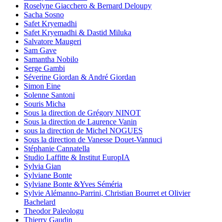
Roselyne Giacchero & Bernard Deloupy
Sacha Sosno
Safet Kryemadhi
Safet Kryemadhi & Dastid Miluka
Salvatore Maugeri
Sam Gave
Samantha Nobilo
Serge Gambi
Séverine Giordan & André Giordan
Simon Eine
Solenne Santoni
Souris Micha
Sous la direction de Grégory NINOT
Sous la direction de Laurence Vanin
sous la direction de Michel NOGUES
Sous la direction de Vanesse Douet-Vannuci
Stéphanie Cannatella
Studio Laffitte & Institut EuropIA
Sylvia Gian
Sylviane Bonte
Sylviane Bonte &Yves Séméria
Sylvie Alémanno-Parrini, Christian Bourret et Olivier
Bachelard
Theodor Paleologu
Thierry Gaudin