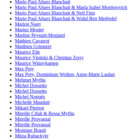
Mario Paul Ahues Blanchait
Mario Paul Ahues Blanchait & María Isabel Mordojovich
Mario Paul Ahues Blanchait & Neil Finn
Mario Paul Ahues Blanchait & Walid Ben Medjedel
Marion Nagy
Marius Moutet
Martine Peyrard-Moulard
Mathieu Cavarrot
Matthieu Grimpret
Maurice Elie
Maurice Vinitzki & Christian Zerry
Maurice Winnykamen
Max Poty
Max Poty, Dominique Wolton, Anne-Marie Laulan
Mehmet Myftiu
Michel Dossetto
Michel Dossetto
Michel Noguès
Michelle Mauduit
Mikael Pierron
Mireille Cifali & Bessa Myftiu
Mireille Provansal
Mireille Provansal
Monique Brault
Mūza Rubackyte