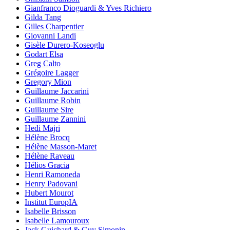
Gianfranco Dioguardi & Yves Richiero
Gilda Tang
Gilles Charpentier
Giovanni Landi
Gisèle Durero-Koseoglu
Godart Elsa
Greg Calto
Grégoire Lagger
Gregory Mion
Guillaume Jaccarini
Guillaume Robin
Guillaume Sire
Guillaume Zannini
Hedi Majri
Hélène Brocq
Hélène Masson-Maret
Hélène Raveau
Hélios Gracia
Henri Ramoneda
Henry Padovani
Hubert Mourot
Institut EuropIA
Isabelle Brisson
Isabelle Lamouroux
Jack Guichard & Guy Simonin