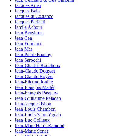
Jacques Amar
Jacques Balp
Jacques di Costanzo
Jacques Parienti
Jamila Achour
Jean Bensimon
Jean Cea
Jean Fourtaux
Jean Mas
Jean Pierre Fouchy
Jean Sarocchi
Jean-Charles Bouchoux
Jean-Claude Dousset
Jean-Claude Royère
Jean-Etienne Joullié
Jean-François Mattéi
Jean-François Pasques
Jean-Guillaume Péladan
Jean-Jacques Biton
Jean-Louis Chambon
Jean-Louis Saint-Ygnan
Jean-Luc Collieux
Jean-Marc Harel-Ramond
Jean-Marie Sonet