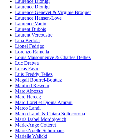
Laurence Dionigi
Laurence Dionigi
Laurence Genevet & Virginie Broquet
Laurence Hansen-Love
Laurence Vanin
Laurent Dubois
Laurent Vercoustre
Lina Bertola
Lionel Fedrigo
Lorenzo Ramella
Louis Maisonneuve & Charles Delhez
Luc Dratwa
Lucas Favre
Luis-Freddy Tellez
Magali Bourrel-Bouttaz
Manfred Resveur
Marc Alpozzo
Marc Herceg
Marc Loret et Djoina Amrani
Marco Landi
Marco Landi & Chiara Sottocorona
María Isabel Mordojovich
Marie-Ange Cotteret
Marie-Noëlle Schurmans
Marielle Walicki