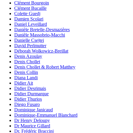
Clément Bourgoin
Clément Bucaille
Colette Guedj
Damien Scolari
Daniel Leveillard
Danièle Bretelle-Desmazières
Danièle Massobrio-Macchi
Danielle Csejtei
David Perlmutter
Déborah Wolkowicz-Breillat
Denis Azoulay
Denis Chollet
Denis Chollet & Robert Matthey
Denis Collin
Diana Landi
Didier Ait
Didier Desrimais
Didier Durmarque
Didier Thurios
Diego Fusaro
Dominique Janicaud
Dominique-Emmanuel Blanchard
Dr Henry Deloupy
Dr Maurice Gillard
Dr. Frédéric Braccini