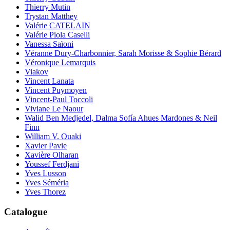
Thierry Mutin
Trystan Matthey
Valérie CATELAIN
Valérie Piola Caselli
Vanessa Saïoni
Véranne Dury-Charbonnier, Sarah Morisse & Sophie Bérard
Véronique Lemarquis
Viakov
Vincent Lanata
Vincent Puymoyen
Vincent-Paul Toccoli
Viviane Le Naour
Walid Ben Medjedel, Dalma Sofía Ahues Mardones & Neil
Finn
William V. Ouaki
Xavier Pavie
Xavière Olharan
Youssef Ferdjani
Yves Lusson
Yves Séméria
Yves Thorez
Catalogue