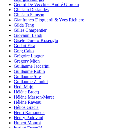
Gérard De Vecchi et André Giordan
Ghislain Deslandes
Ghislain Samson
Gianfranco Dioguardi & Yves Richiero
Gilda Tang
Gilles Charpentier
Giovanni Landi
Gisèle Durero-Koseoglu
Godart Elsa
Greg Calto
Grégoire Lagger
Gregory Mion
Guillaume Jaccarini
Guillaume Robin
Guillaume Sire
Guillaume Zannini
Hedi Majri
Hélène Brocq
Hélène Masson-Maret
Hélène Raveau
Hélios Gracia
Henri Ramoneda
Henry Padovani
Hubert Mourot
Institut EuropIA