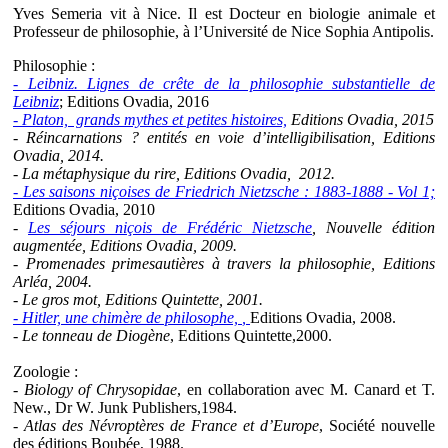
Yves Semeria vit à Nice. Il est Docteur en biologie animale et
Professeur de philosophie, à l’Université de Nice Sophia Antipolis.
Philosophie :
- Leibniz. Lignes de crête de la philosophie substantielle de
Leibniz
; Editions Ovadia, 2016
- Platon, grands mythes et petites histoires,
Editions Ovadia, 2015
- Réincarnations ? entités en voie d’intelligibilisation
, Editions
Ovadia, 2014.
- La métaphysique du rire
, Editions Ovadia, 2012.
- Les saisons niçoises de Friedrich Nietzsche : 1883-1888 - Vol 1;
Editions Ovadia, 2010
-
Les séjours niçois de Frédéric Nietzsche
, Nouvelle édition
augmentée, Editions Ovadia, 2009.
- Promenades primesautières à travers la philosophie
, Editions
Arléa, 2004.
- Le gros mot
, Editions Quintette, 2001.
- Hitler, une chimère de philosophe,
,
Editions Ovadia, 2008.
- Le tonneau de Diogène
, Editions Quintette,2000.
Zoologie :
- Biology of Chrysopidae
, en collaboration avec M. Canard et T.
New., Dr W. Junk Publishers,1984.
- Atlas des Névroptères de France et d’Europe
, Société nouvelle
des éditions Boubée, 1988.