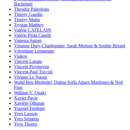
Bachelard
Theodor Paleologu
Thierry Gaudin
Thierry Mutin
Trystan Matthey
Valérie CATELAIN
Valérie Piola Caselli
Vanessa Saïoni
Véranne Dury-Charbonnier, Sarah Morisse & Sophie Bérard
Véronique Lemarquis
Viakov
Vincent Lanata
Vincent Puymoyen
Vincent-Paul Toccoli
Viviane Le Naour
Walid Ben Medjedel, Dalma Sofía Ahues Mardones & Neil
Finn
William V. Ouaki
Xavier Pavie
Xavière Olharan
Youssef Ferdjani
Yves Lusson
Yves Séméria
Yves Thorez