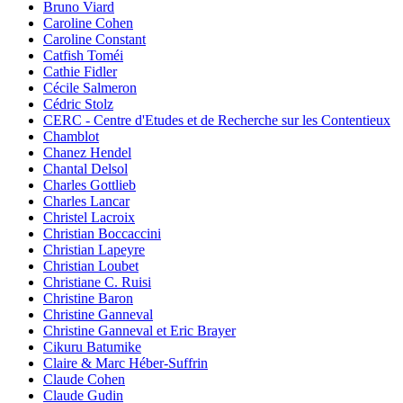
Bruno Viard
Caroline Cohen
Caroline Constant
Catfish Toméi
Cathie Fidler
Cécile Salmeron
Cédric Stolz
CERC - Centre d'Etudes et de Recherche sur les Contentieux
Chamblot
Chanez Hendel
Chantal Delsol
Charles Gottlieb
Charles Lancar
Christel Lacroix
Christian Boccaccini
Christian Lapeyre
Christian Loubet
Christiane C. Ruisi
Christine Baron
Christine Ganneval
Christine Ganneval et Eric Brayer
Cikuru Batumike
Claire & Marc Héber-Suffrin
Claude Cohen
Claude Gudin