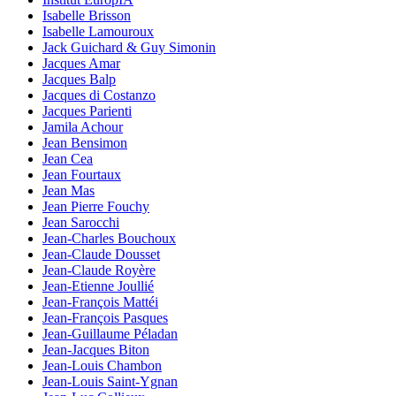
Isabelle Brisson
Isabelle Lamouroux
Jack Guichard & Guy Simonin
Jacques Amar
Jacques Balp
Jacques di Costanzo
Jacques Parienti
Jamila Achour
Jean Bensimon
Jean Cea
Jean Fourtaux
Jean Mas
Jean Pierre Fouchy
Jean Sarocchi
Jean-Charles Bouchoux
Jean-Claude Dousset
Jean-Claude Royère
Jean-Etienne Joullié
Jean-François Mattéi
Jean-François Pasques
Jean-Guillaume Péladan
Jean-Jacques Biton
Jean-Louis Chambon
Jean-Louis Saint-Ygnan