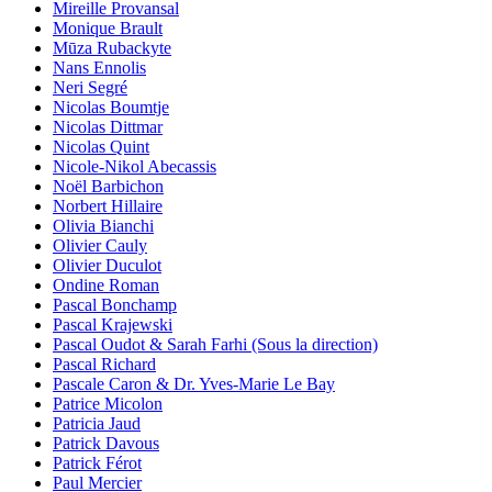
Mireille Provansal
Monique Brault
Mūza Rubackyte
Nans Ennolis
Neri Segré
Nicolas Boumtje
Nicolas Dittmar
Nicolas Quint
Nicole-Nikol Abecassis
Noël Barbichon
Norbert Hillaire
Olivia Bianchi
Olivier Cauly
Olivier Duculot
Ondine Roman
Pascal Bonchamp
Pascal Krajewski
Pascal Oudot & Sarah Farhi (Sous la direction)
Pascal Richard
Pascale Caron & Dr. Yves-Marie Le Bay
Patrice Micolon
Patricia Jaud
Patrick Davous
Patrick Férot
Paul Mercier