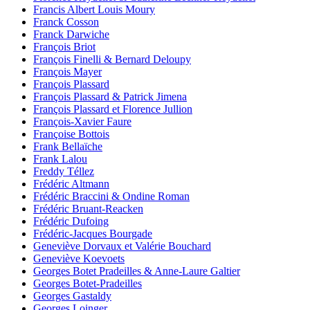
Francis Albert Louis Moury
Franck Cosson
Franck Darwiche
François Briot
François Finelli & Bernard Deloupy
François Mayer
François Plassard
François Plassard & Patrick Jimena
François Plassard et Florence Jullion
François-Xavier Faure
Françoise Bottois
Frank Bellaïche
Frank Lalou
Freddy Téllez
Frédéric Altmann
Frédéric Braccini & Ondine Roman
Frédéric Bruant-Reacken
Frédéric Dufoing
Frédéric-Jacques Bourgade
Geneviève Dorvaux et Valérie Bouchard
Geneviève Koevoets
Georges Botet Pradeilles & Anne-Laure Galtier
Georges Botet-Pradeilles
Georges Gastaldy
Georges Loinger