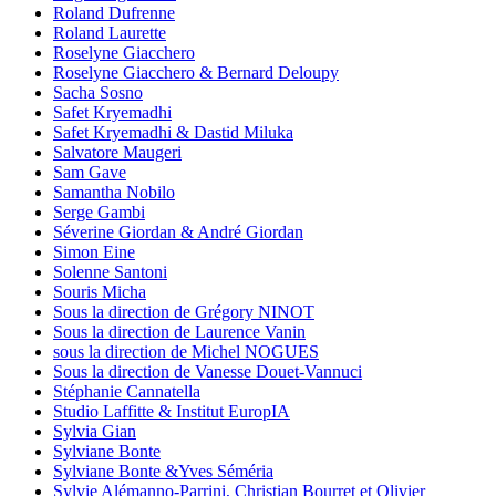
Roland Dufrenne
Roland Laurette
Roselyne Giacchero
Roselyne Giacchero & Bernard Deloupy
Sacha Sosno
Safet Kryemadhi
Safet Kryemadhi & Dastid Miluka
Salvatore Maugeri
Sam Gave
Samantha Nobilo
Serge Gambi
Séverine Giordan & André Giordan
Simon Eine
Solenne Santoni
Souris Micha
Sous la direction de Grégory NINOT
Sous la direction de Laurence Vanin
sous la direction de Michel NOGUES
Sous la direction de Vanesse Douet-Vannuci
Stéphanie Cannatella
Studio Laffitte & Institut EuropIA
Sylvia Gian
Sylviane Bonte
Sylviane Bonte &Yves Séméria
Sylvie Alémanno-Parrini, Christian Bourret et Olivier