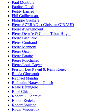
Paul Montfort
Pauline Guedj
Peggy Larrieu
Phil Guilhemsans
Philippe Grellière
Pierre AZERAD et Christian GIRAUD
Pierre d’Argencourt
Pierre Destrée & Carole Talon-Hugon
Pierre Fasquelle
Pierre Gouirand
Pierre Mannoni
Pierre Orset
Pierre Paraire
Pierre Pouchairet
Pierre-Louis Boyer
Preston-Lee Ravail & Rémi Rouet
Randa Ghossoub
Raphaël Mandin
Rathindra Narayan Ghosh
Réale Bérengère
René Chiche
Robert G. Schmidt
Robert Redeker
Robert Spillane
Roger Vigouroux