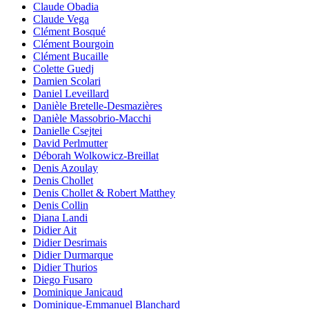
Claude Obadia
Claude Vega
Clément Bosqué
Clément Bourgoin
Clément Bucaille
Colette Guedj
Damien Scolari
Daniel Leveillard
Danièle Bretelle-Desmazières
Danièle Massobrio-Macchi
Danielle Csejtei
David Perlmutter
Déborah Wolkowicz-Breillat
Denis Azoulay
Denis Chollet
Denis Chollet & Robert Matthey
Denis Collin
Diana Landi
Didier Ait
Didier Desrimais
Didier Durmarque
Didier Thurios
Diego Fusaro
Dominique Janicaud
Dominique-Emmanuel Blanchard