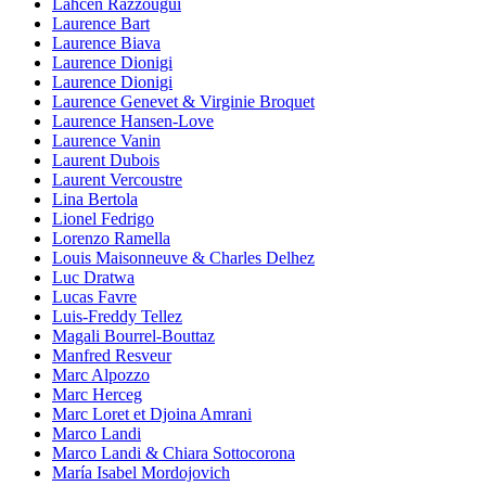
Lahcen Razzougui
Laurence Bart
Laurence Biava
Laurence Dionigi
Laurence Dionigi
Laurence Genevet & Virginie Broquet
Laurence Hansen-Love
Laurence Vanin
Laurent Dubois
Laurent Vercoustre
Lina Bertola
Lionel Fedrigo
Lorenzo Ramella
Louis Maisonneuve & Charles Delhez
Luc Dratwa
Lucas Favre
Luis-Freddy Tellez
Magali Bourrel-Bouttaz
Manfred Resveur
Marc Alpozzo
Marc Herceg
Marc Loret et Djoina Amrani
Marco Landi
Marco Landi & Chiara Sottocorona
María Isabel Mordojovich