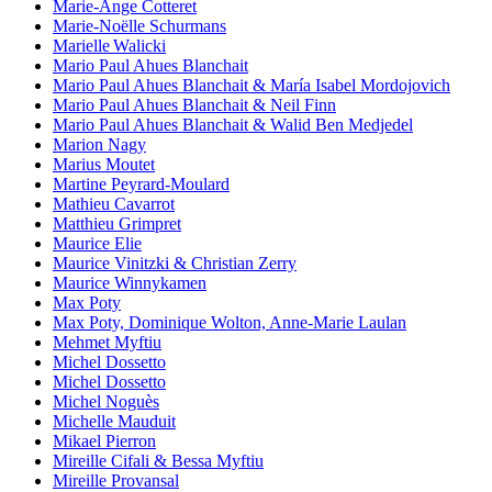
Marie-Ange Cotteret
Marie-Noëlle Schurmans
Marielle Walicki
Mario Paul Ahues Blanchait
Mario Paul Ahues Blanchait & María Isabel Mordojovich
Mario Paul Ahues Blanchait & Neil Finn
Mario Paul Ahues Blanchait & Walid Ben Medjedel
Marion Nagy
Marius Moutet
Martine Peyrard-Moulard
Mathieu Cavarrot
Matthieu Grimpret
Maurice Elie
Maurice Vinitzki & Christian Zerry
Maurice Winnykamen
Max Poty
Max Poty, Dominique Wolton, Anne-Marie Laulan
Mehmet Myftiu
Michel Dossetto
Michel Dossetto
Michel Noguès
Michelle Mauduit
Mikael Pierron
Mireille Cifali & Bessa Myftiu
Mireille Provansal