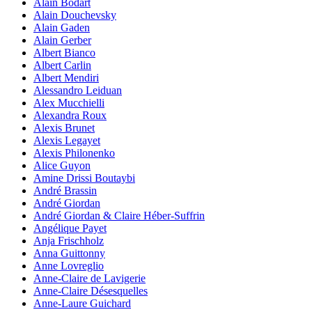
Alain Bodart
Alain Douchevsky
Alain Gaden
Alain Gerber
Albert Bianco
Albert Carlin
Albert Mendiri
Alessandro Leiduan
Alex Mucchielli
Alexandra Roux
Alexis Brunet
Alexis Legayet
Alexis Philonenko
Alice Guyon
Amine Drissi Boutaybi
André Brassin
André Giordan
André Giordan & Claire Héber-Suffrin
Angélique Payet
Anja Frischholz
Anna Guittonny
Anne Lovreglio
Anne-Claire de Lavigerie
Anne-Claire Désesquelles
Anne-Laure Guichard