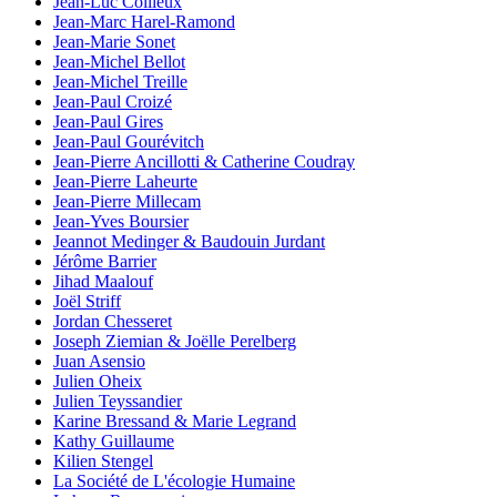
Jean-Luc Collieux
Jean-Marc Harel-Ramond
Jean-Marie Sonet
Jean-Michel Bellot
Jean-Michel Treille
Jean-Paul Croizé
Jean-Paul Gires
Jean-Paul Gourévitch
Jean-Pierre Ancillotti & Catherine Coudray
Jean-Pierre Laheurte
Jean-Pierre Millecam
Jean-Yves Boursier
Jeannot Medinger & Baudouin Jurdant
Jérôme Barrier
Jihad Maalouf
Joël Striff
Jordan Chesseret
Joseph Ziemian & Joëlle Perelberg
Juan Asensio
Julien Oheix
Julien Teyssandier
Karine Bressand & Marie Legrand
Kathy Guillaume
Kilien Stengel
La Société de L'écologie Humaine