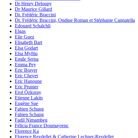
Dr Henry Deloupy
Dr Maurice Gillard
Dr. Frédéric Braccini
Dr. Frédéric Braccini, Ondine Roman et Stéphanie Cannatella
Edouard Schalchli
Elgas
Elie Guez
Elisabeth Bart
Elsa Godart
Elsa Myftiu
Emile Serna
Emma Pey
Eric Brayer
Eric Chevet
Eric Hanoune
Eric Prunier
Erol Özkoray
Etienne Lakits
Eugène Sue
Fabien Schang
Fabien Schang
Fadil Nimambeg
Félicia France Doumayrenc
Florence Ka
Florence Reydellet & Catherine Lechner-Reydellet