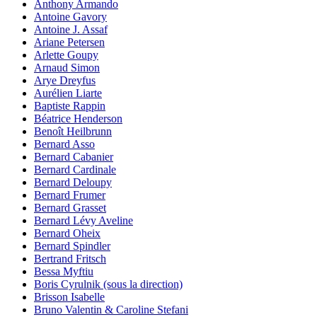
Anthony Armando
Antoine Gavory
Antoine J. Assaf
Ariane Petersen
Arlette Goupy
Arnaud Simon
Arye Dreyfus
Aurélien Liarte
Baptiste Rappin
Béatrice Henderson
Benoît Heilbrunn
Bernard Asso
Bernard Cabanier
Bernard Cardinale
Bernard Deloupy
Bernard Frumer
Bernard Grasset
Bernard Lévy Aveline
Bernard Oheix
Bernard Spindler
Bertrand Fritsch
Bessa Myftiu
Boris Cyrulnik (sous la direction)
Brisson Isabelle
Bruno Valentin & Caroline Stefani