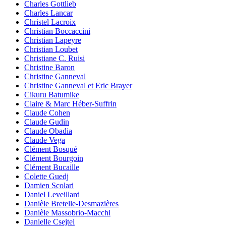
Charles Gottlieb
Charles Lancar
Christel Lacroix
Christian Boccaccini
Christian Lapeyre
Christian Loubet
Christiane C. Ruisi
Christine Baron
Christine Ganneval
Christine Ganneval et Eric Brayer
Cikuru Batumike
Claire & Marc Héber-Suffrin
Claude Cohen
Claude Gudin
Claude Obadia
Claude Vega
Clément Bosqué
Clément Bourgoin
Clément Bucaille
Colette Guedj
Damien Scolari
Daniel Leveillard
Danièle Bretelle-Desmazières
Danièle Massobrio-Macchi
Danielle Csejtei