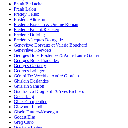
Frank Bellaïche
Frank Lalou
Freddy Téllez
Frédéric Altmann
Frédéric Braccini & Ondine Roman
Frédéric Bruant-Reacken
Frédéric Dufoing
Frédéric-Jacques Bourgade
Geneviève Dorvaux et Valérie Bouchard
Geneviève Koevoets
Georges Botet Pradeilles & Anne-Laure Galtier
Georges Botet-Pradeilles
Georges Gastaldy
Georges Loinger
Gérard De Vecchi et André Giordan
Ghislain Deslandes
Ghislain Samson
Gianfranco Dioguardi & Yves Richiero
Gilda Tang
Gilles Charpentier
Giovanni Landi
Gisèle Durero-Koseoglu
Godart Elsa
Greg Calto
Grégoire Lagger