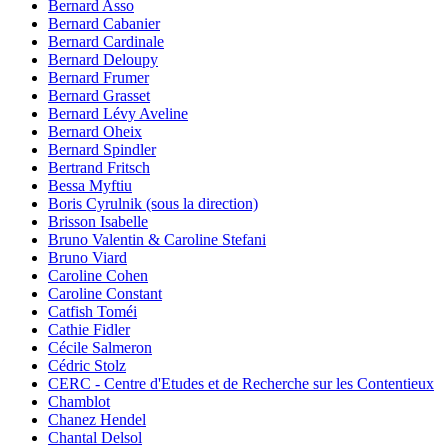
Bernard Asso
Bernard Cabanier
Bernard Cardinale
Bernard Deloupy
Bernard Frumer
Bernard Grasset
Bernard Lévy Aveline
Bernard Oheix
Bernard Spindler
Bertrand Fritsch
Bessa Myftiu
Boris Cyrulnik (sous la direction)
Brisson Isabelle
Bruno Valentin & Caroline Stefani
Bruno Viard
Caroline Cohen
Caroline Constant
Catfish Toméi
Cathie Fidler
Cécile Salmeron
Cédric Stolz
CERC - Centre d'Etudes et de Recherche sur les Contentieux
Chamblot
Chanez Hendel
Chantal Delsol