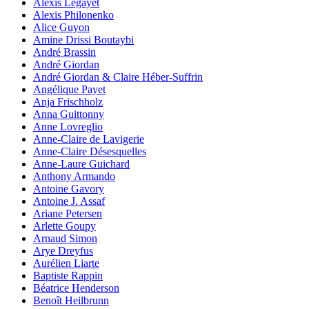
Alexis Legayet
Alexis Philonenko
Alice Guyon
Amine Drissi Boutaybi
André Brassin
André Giordan
André Giordan & Claire Héber-Suffrin
Angélique Payet
Anja Frischholz
Anna Guittonny
Anne Lovreglio
Anne-Claire de Lavigerie
Anne-Claire Désesquelles
Anne-Laure Guichard
Anthony Armando
Antoine Gavory
Antoine J. Assaf
Ariane Petersen
Arlette Goupy
Arnaud Simon
Arye Dreyfus
Aurélien Liarte
Baptiste Rappin
Béatrice Henderson
Benoît Heilbrunn