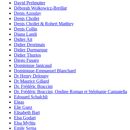
David Perlmutter
Déborah Wolkowicz-Breillat
Denis Azoulay
Denis Chollet
Denis Chollet & Robert Matthey
Denis Collin
Diana Landi
Didier Ait
Didier Desrimais
Didier Durmarque
Didier Thurios
Diego Fusaro
Dominique Janicaud
Dominique-Emmanuel Blanchard
Dr Henry Deloupy
Dr Maurice Gillard
Dr. Frédéric Braccini
Dr. Frédéric Braccini, Ondine Roman et Stéphanie Cannatella
Edouard Schalchli
Elgas
Elie Guez
Elisabeth Bart
Elsa Godart
Elsa Myftiu
Emile Serna