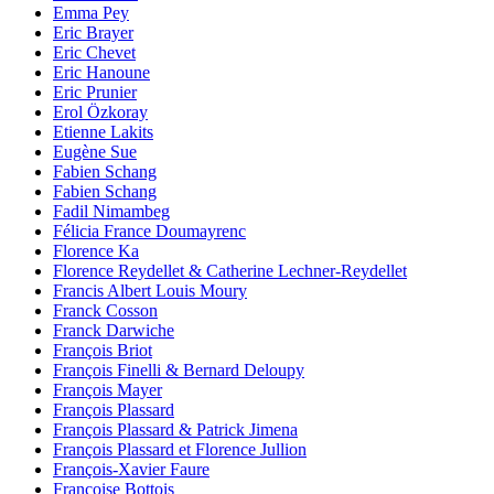
Emma Pey
Eric Brayer
Eric Chevet
Eric Hanoune
Eric Prunier
Erol Özkoray
Etienne Lakits
Eugène Sue
Fabien Schang
Fabien Schang
Fadil Nimambeg
Félicia France Doumayrenc
Florence Ka
Florence Reydellet & Catherine Lechner-Reydellet
Francis Albert Louis Moury
Franck Cosson
Franck Darwiche
François Briot
François Finelli & Bernard Deloupy
François Mayer
François Plassard
François Plassard & Patrick Jimena
François Plassard et Florence Jullion
François-Xavier Faure
Françoise Bottois