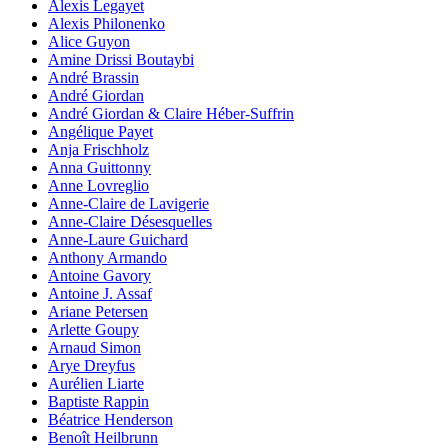
Alexis Legayet
Alexis Philonenko
Alice Guyon
Amine Drissi Boutaybi
André Brassin
André Giordan
André Giordan & Claire Héber-Suffrin
Angélique Payet
Anja Frischholz
Anna Guittonny
Anne Lovreglio
Anne-Claire de Lavigerie
Anne-Claire Désesquelles
Anne-Laure Guichard
Anthony Armando
Antoine Gavory
Antoine J. Assaf
Ariane Petersen
Arlette Goupy
Arnaud Simon
Arye Dreyfus
Aurélien Liarte
Baptiste Rappin
Béatrice Henderson
Benoît Heilbrunn