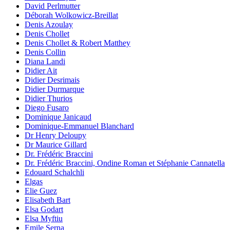
David Perlmutter
Déborah Wolkowicz-Breillat
Denis Azoulay
Denis Chollet
Denis Chollet & Robert Matthey
Denis Collin
Diana Landi
Didier Ait
Didier Desrimais
Didier Durmarque
Didier Thurios
Diego Fusaro
Dominique Janicaud
Dominique-Emmanuel Blanchard
Dr Henry Deloupy
Dr Maurice Gillard
Dr. Frédéric Braccini
Dr. Frédéric Braccini, Ondine Roman et Stéphanie Cannatella
Edouard Schalchli
Elgas
Elie Guez
Elisabeth Bart
Elsa Godart
Elsa Myftiu
Emile Serna