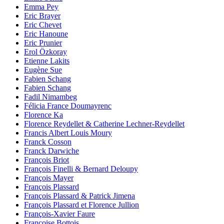
Emma Pey
Eric Brayer
Eric Chevet
Eric Hanoune
Eric Prunier
Erol Özkoray
Etienne Lakits
Eugène Sue
Fabien Schang
Fabien Schang
Fadil Nimambeg
Félicia France Doumayrenc
Florence Ka
Florence Reydellet & Catherine Lechner-Reydellet
Francis Albert Louis Moury
Franck Cosson
Franck Darwiche
François Briot
François Finelli & Bernard Deloupy
François Mayer
François Plassard
François Plassard & Patrick Jimena
François Plassard et Florence Jullion
François-Xavier Faure
Françoise Bottois