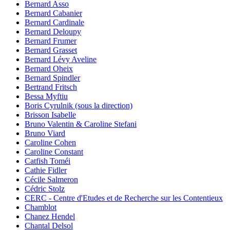
Bernard Asso
Bernard Cabanier
Bernard Cardinale
Bernard Deloupy
Bernard Frumer
Bernard Grasset
Bernard Lévy Aveline
Bernard Oheix
Bernard Spindler
Bertrand Fritsch
Bessa Myftiu
Boris Cyrulnik (sous la direction)
Brisson Isabelle
Bruno Valentin & Caroline Stefani
Bruno Viard
Caroline Cohen
Caroline Constant
Catfish Toméi
Cathie Fidler
Cécile Salmeron
Cédric Stolz
CERC - Centre d'Etudes et de Recherche sur les Contentieux
Chamblot
Chanez Hendel
Chantal Delsol