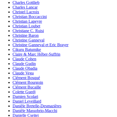
Charles Gottlieb
Charles Lancar
Christel Lacroix
Christian Boccaccini
Christian Lapeyre
Christian Loubet
Christiane C. Ruisi
Christine Baron
Christine Ganneval
Christine Ganneval et Eric Brayer
Cikuru Batumike
Claire & Marc Héber-Suffrin
Claude Cohen
Claude Gudin
Claude Obadia
Claude Vega
Clément Bosqué
Clément Bourgoin
Clément Bucaille
Colette Guedj
Damien Scolari
Daniel Leveillard
Danièle Bretelle-Desmazières
Danièle Massobrio-Macchi
Danielle Csejtei