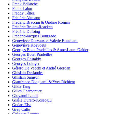
Frank Bellaïche
Frank Lalou
Freddy Téllez
Frédéric Altmann
Frédéric Braccini & Ondine Roman
Frédéric Bruant-Reacken
Frédéric Dufoing
Frédéric-Jacques Bourgade
Geneviève Dorvaux et Valérie Bouchard
Geneviève Koevoets
Georges Botet Pradeilles & Anne-Laure Galtier
Georges Botet-Pradeilles
Georges Gastaldy
Georges Loinger
Gérard De Vecchi et André Giordan
Ghislain Deslandes
Ghislain Samson
Gianfranco Dioguardi & Yves Richiero
Gilda Tang
Gilles Charpentier
Giovanni Landi
Gisèle Durero-Koseoglu
Godart Elsa
Greg Calto
Grégoire Lagger