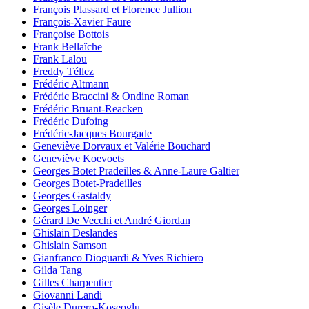
François Plassard et Florence Jullion
François-Xavier Faure
Françoise Bottois
Frank Bellaïche
Frank Lalou
Freddy Téllez
Frédéric Altmann
Frédéric Braccini & Ondine Roman
Frédéric Bruant-Reacken
Frédéric Dufoing
Frédéric-Jacques Bourgade
Geneviève Dorvaux et Valérie Bouchard
Geneviève Koevoets
Georges Botet Pradeilles & Anne-Laure Galtier
Georges Botet-Pradeilles
Georges Gastaldy
Georges Loinger
Gérard De Vecchi et André Giordan
Ghislain Deslandes
Ghislain Samson
Gianfranco Dioguardi & Yves Richiero
Gilda Tang
Gilles Charpentier
Giovanni Landi
Gisèle Durero-Koseoglu