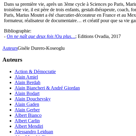
Dans sa première vie, après un 3ème cycle à Sciences po Paris, Marius
troisième vie, il est père de trois enfants, gestalt-thérapeute, coach
Paris, Marius Moutet a été charcutier-décorateur en France et au Mexiqu
formateur, réalisateur de documentaire… et créatif pour que sa vie g
Bibliographie:
-
On ne naît que deux fois !Ou plus…
; Editions Ovadia, 2017
Auteurs
Gisèle Durero-Koseoglu
Auteurs
Action & Démocratie
Alain Amiel
Alain Berdah
Alain Biancheri & André Giordan
Alain Bodart
Alain Douchevsky
Alain Gaden
Alain Gerber
Albert Bianco
Albert Carlin
Albert Mendiri
Alessandro Leiduan