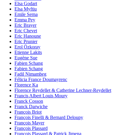
Elsa Godart
Elsa Myftiu
Emile Serna
Emma Pey
Eric Brayer
Eric Chevet
Eric Hanoune
Eric Prunier
Erol Özkoray
Etienne Lakits
Eugène Sue
Fabien Schang
Fabien Schang
Fadil Nimambeg
Félicia France Doumayrenc
Florence Ka
Florence Reydellet & Catherine Lechner-Reydellet
Francis Albert Louis Moury
Franck Cosson
Franck Darwiche
François Briot
François Finelli & Bernard Deloupy
François Mayer
François Plassard
François Plassard & Patrick Jimena