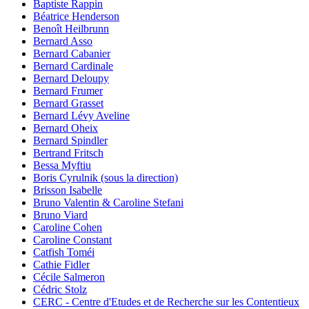
Baptiste Rappin
Béatrice Henderson
Benoît Heilbrunn
Bernard Asso
Bernard Cabanier
Bernard Cardinale
Bernard Deloupy
Bernard Frumer
Bernard Grasset
Bernard Lévy Aveline
Bernard Oheix
Bernard Spindler
Bertrand Fritsch
Bessa Myftiu
Boris Cyrulnik (sous la direction)
Brisson Isabelle
Bruno Valentin & Caroline Stefani
Bruno Viard
Caroline Cohen
Caroline Constant
Catfish Toméi
Cathie Fidler
Cécile Salmeron
Cédric Stolz
CERC - Centre d'Etudes et de Recherche sur les Contentieux