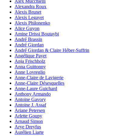
Alex Mucchielli
Alexandra Roux
Alexis Brunet
Alexis Legayet
Alexis Philonenko
Alice Guyon
Amine Drissi Boutaybi
André Brassin
André Giordan
André Giordan & Claire Héber-Suffrin
Angélique Payet
Anja Frischholz
Anna Guittonny
Anne Lovreglio
Anne-Claire de Lavigerie
Anne-Claire Désesquelles
Anne-Laure Guichard
Anthony Armando
Antoine Gavory
Antoine J. Assaf
Ariane Petersen
Arlette Goupy
Arnaud Simon
Arye Dreyfus
Aurélien Liarte