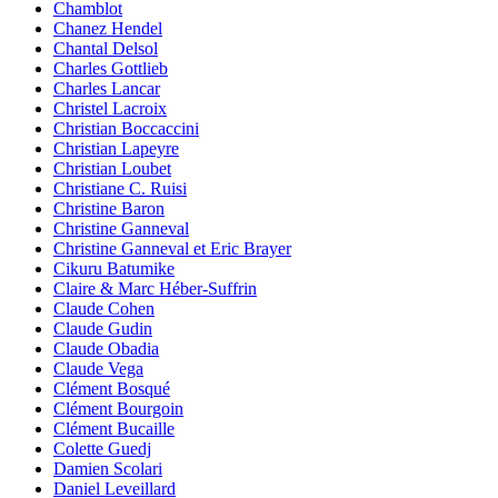
Chamblot
Chanez Hendel
Chantal Delsol
Charles Gottlieb
Charles Lancar
Christel Lacroix
Christian Boccaccini
Christian Lapeyre
Christian Loubet
Christiane C. Ruisi
Christine Baron
Christine Ganneval
Christine Ganneval et Eric Brayer
Cikuru Batumike
Claire & Marc Héber-Suffrin
Claude Cohen
Claude Gudin
Claude Obadia
Claude Vega
Clément Bosqué
Clément Bourgoin
Clément Bucaille
Colette Guedj
Damien Scolari
Daniel Leveillard