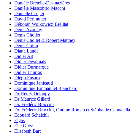
Danièle Bretelle-Desmazières
Danièle Massobrio-Macchi
Danielle Csejtei
David Perlmutter
Déborah Wolkowicz-Breillat
Denis Azoulay
Denis Chollet
Denis Chollet & Robert Matthey
Denis Collin
Diana Landi
Didier Ait
Didier Desrimais
Didier Durmarque
Didier Thurios
Diego Fusaro
Dominique Janicaud
Dominique-Emmanuel Blanchard
Dr Henry Deloupy
Dr Maurice Gillard
Dr. Frédéric Braccini
Dr. Frédéric Braccini, Ondine Roman et Stéphanie Cannatella
Edouard Schalchli
Elgas
Elie Guez
Elisabeth Bart