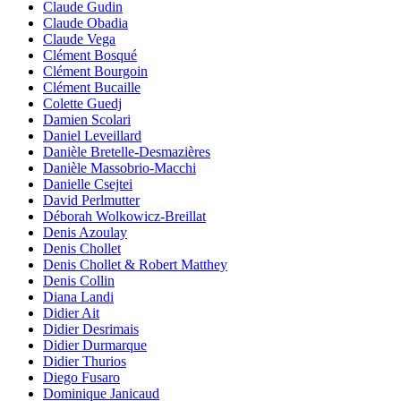
Claude Gudin
Claude Obadia
Claude Vega
Clément Bosqué
Clément Bourgoin
Clément Bucaille
Colette Guedj
Damien Scolari
Daniel Leveillard
Danièle Bretelle-Desmazières
Danièle Massobrio-Macchi
Danielle Csejtei
David Perlmutter
Déborah Wolkowicz-Breillat
Denis Azoulay
Denis Chollet
Denis Chollet & Robert Matthey
Denis Collin
Diana Landi
Didier Ait
Didier Desrimais
Didier Durmarque
Didier Thurios
Diego Fusaro
Dominique Janicaud