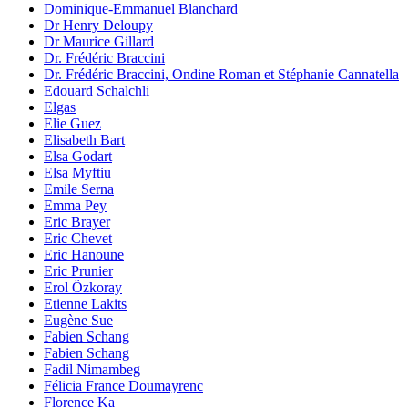
Dominique-Emmanuel Blanchard
Dr Henry Deloupy
Dr Maurice Gillard
Dr. Frédéric Braccini
Dr. Frédéric Braccini, Ondine Roman et Stéphanie Cannatella
Edouard Schalchli
Elgas
Elie Guez
Elisabeth Bart
Elsa Godart
Elsa Myftiu
Emile Serna
Emma Pey
Eric Brayer
Eric Chevet
Eric Hanoune
Eric Prunier
Erol Özkoray
Etienne Lakits
Eugène Sue
Fabien Schang
Fabien Schang
Fadil Nimambeg
Félicia France Doumayrenc
Florence Ka