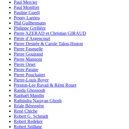
Paul Mercier
Paul Montfort
Pauline Guedj
Peggy Larrieu
Phil Guilhemsans
Philippe Grellière
Pierre AZERAD et Christian GIRAUD
Pierre d’Argencourt
Pierre Destrée & Carole Talon-Hugon
Pierre Fasquelle
Pierre Gouirand
Pierre Mannoni
Pierre Orset
Pierre Paraire
Pierre Pouchairet
Pierre-Louis Boyer
Preston-Lee Ravail & Rémi Rouet
Randa Ghossoub
Raphaël Mandin
Rathindra Narayan Ghosh
Réale Bérengère
René Chiche
Robert G. Schmidt
Robert Redeker
Robert Spillane