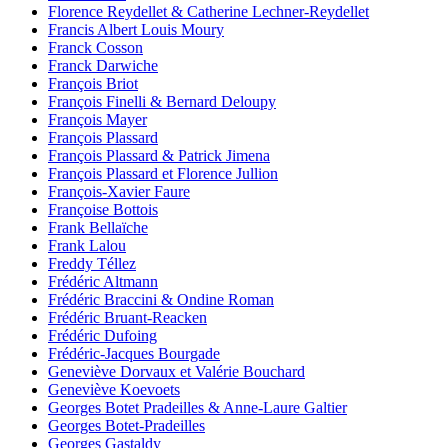
Florence Reydellet & Catherine Lechner-Reydellet
Francis Albert Louis Moury
Franck Cosson
Franck Darwiche
François Briot
François Finelli & Bernard Deloupy
François Mayer
François Plassard
François Plassard & Patrick Jimena
François Plassard et Florence Jullion
François-Xavier Faure
Françoise Bottois
Frank Bellaïche
Frank Lalou
Freddy Téllez
Frédéric Altmann
Frédéric Braccini & Ondine Roman
Frédéric Bruant-Reacken
Frédéric Dufoing
Frédéric-Jacques Bourgade
Geneviève Dorvaux et Valérie Bouchard
Geneviève Koevoets
Georges Botet Pradeilles & Anne-Laure Galtier
Georges Botet-Pradeilles
Georges Gastaldy