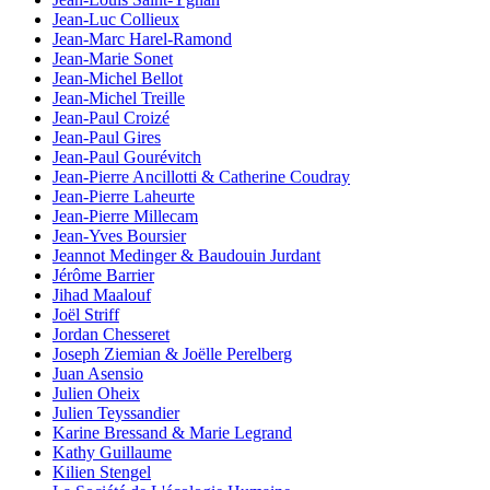
Jean-Luc Collieux
Jean-Marc Harel-Ramond
Jean-Marie Sonet
Jean-Michel Bellot
Jean-Michel Treille
Jean-Paul Croizé
Jean-Paul Gires
Jean-Paul Gourévitch
Jean-Pierre Ancillotti & Catherine Coudray
Jean-Pierre Laheurte
Jean-Pierre Millecam
Jean-Yves Boursier
Jeannot Medinger & Baudouin Jurdant
Jérôme Barrier
Jihad Maalouf
Joël Striff
Jordan Chesseret
Joseph Ziemian & Joëlle Perelberg
Juan Asensio
Julien Oheix
Julien Teyssandier
Karine Bressand & Marie Legrand
Kathy Guillaume
Kilien Stengel