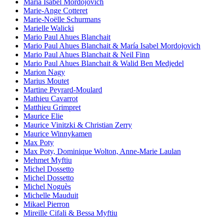
María Isabel Mordojovich
Marie-Ange Cotteret
Marie-Noëlle Schurmans
Marielle Walicki
Mario Paul Ahues Blanchait
Mario Paul Ahues Blanchait & María Isabel Mordojovich
Mario Paul Ahues Blanchait & Neil Finn
Mario Paul Ahues Blanchait & Walid Ben Medjedel
Marion Nagy
Marius Moutet
Martine Peyrard-Moulard
Mathieu Cavarrot
Matthieu Grimpret
Maurice Elie
Maurice Vinitzki & Christian Zerry
Maurice Winnykamen
Max Poty
Max Poty, Dominique Wolton, Anne-Marie Laulan
Mehmet Myftiu
Michel Dossetto
Michel Dossetto
Michel Noguès
Michelle Mauduit
Mikael Pierron
Mireille Cifali & Bessa Myftiu