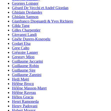
Georges Loinger
Gérard De Vecchi et André Giordan
Ghislain Deslandes
Ghislain Samson
Gianfranco Dioguardi & Yves Richiero
Gilda Tang
Gilles Charpentier
Giovanni Landi
Gisèle Durero-Koseoglu
Godart Elsa
Greg Calto
Grégoire Lagger
Gregory Mion
Guillaume Jaccarini
Guillaume Robin
Guillaume Sire
Guillaume Zannini
Hedi Majri
Hélène Brocq
Hélène Masson-Maret
Hélène Raveau
Hélios Gracia
Henri Ramoneda
Henry Padovani
Hubert Mourot