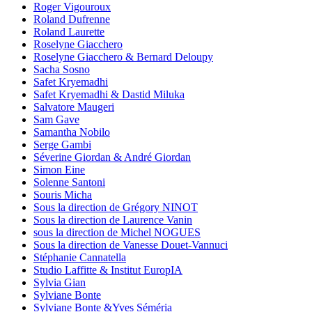
Roger Vigouroux
Roland Dufrenne
Roland Laurette
Roselyne Giacchero
Roselyne Giacchero & Bernard Deloupy
Sacha Sosno
Safet Kryemadhi
Safet Kryemadhi & Dastid Miluka
Salvatore Maugeri
Sam Gave
Samantha Nobilo
Serge Gambi
Séverine Giordan & André Giordan
Simon Eine
Solenne Santoni
Souris Micha
Sous la direction de Grégory NINOT
Sous la direction de Laurence Vanin
sous la direction de Michel NOGUES
Sous la direction de Vanesse Douet-Vannuci
Stéphanie Cannatella
Studio Laffitte & Institut EuropIA
Sylvia Gian
Sylviane Bonte
Sylviane Bonte &Yves Séméria