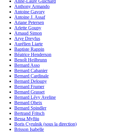
Anne-Laure Guichard
Anthony Armando
Antoine Gavory
Antoine J. Assaf
Ariane Petersen
Arlette Goupy
Arnaud Simon
Arye Dreyfus
Aurélien Liarte
Baptiste Rappin
Béatrice Henderson
Benoît Heilbrunn
Bernard Asso
Bernard Cabanier
Bernard Cardinale
Bernard Deloupy
Bernard Frumer
Bernard Grasset
Bernard Lévy Aveline
Bernard Oheix
Bernard Spindler
Bertrand Fritsch
Bessa Myftiu
Boris Cyrulnik (sous la direction)
Brisson Isabelle