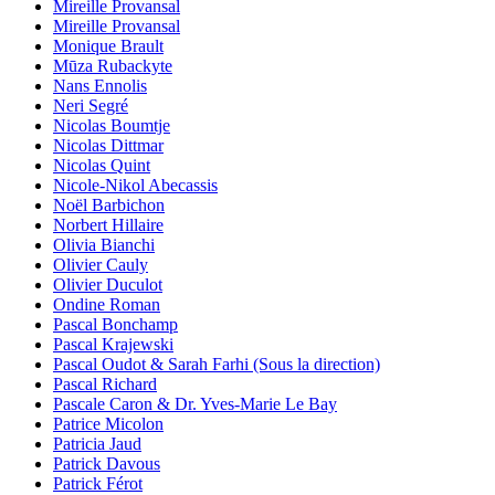
Mireille Provansal
Mireille Provansal
Monique Brault
Mūza Rubackyte
Nans Ennolis
Neri Segré
Nicolas Boumtje
Nicolas Dittmar
Nicolas Quint
Nicole-Nikol Abecassis
Noël Barbichon
Norbert Hillaire
Olivia Bianchi
Olivier Cauly
Olivier Duculot
Ondine Roman
Pascal Bonchamp
Pascal Krajewski
Pascal Oudot & Sarah Farhi (Sous la direction)
Pascal Richard
Pascale Caron & Dr. Yves-Marie Le Bay
Patrice Micolon
Patricia Jaud
Patrick Davous
Patrick Férot