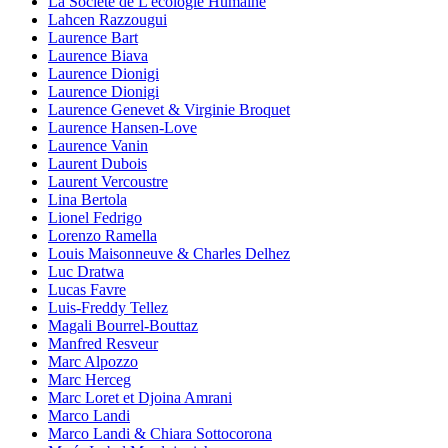
La Société de L'écologie Humaine
Lahcen Razzougui
Laurence Bart
Laurence Biava
Laurence Dionigi
Laurence Dionigi
Laurence Genevet & Virginie Broquet
Laurence Hansen-Love
Laurence Vanin
Laurent Dubois
Laurent Vercoustre
Lina Bertola
Lionel Fedrigo
Lorenzo Ramella
Louis Maisonneuve & Charles Delhez
Luc Dratwa
Lucas Favre
Luis-Freddy Tellez
Magali Bourrel-Bouttaz
Manfred Resveur
Marc Alpozzo
Marc Herceg
Marc Loret et Djoina Amrani
Marco Landi
Marco Landi & Chiara Sottocorona