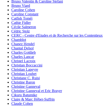
Bruno Valentin & Caroline Stefani
Bruno Viard
Caroline Cohen
Caroline Constant
Catfish Toméi
Cathie Fidler
Cécile Salmeron
Cédric Stolz
CERC - Centre d'Etudes et de Recherche sur les Contentieux
Chamblot
Chanez Hendel
Chantal Delsol
Charles Gottlieb
Charles Lancar
Christel Lacroix
Christian Boccaccini
Christian Lapeyre
Christian Loubet
Christiane C. Ruisi
Christine Baron
Christine Ganneval
Christine Ganneval et Eric Brayer
Cikuru Batumike
Claire & Marc Héber-Suffrin
Claude Cohen