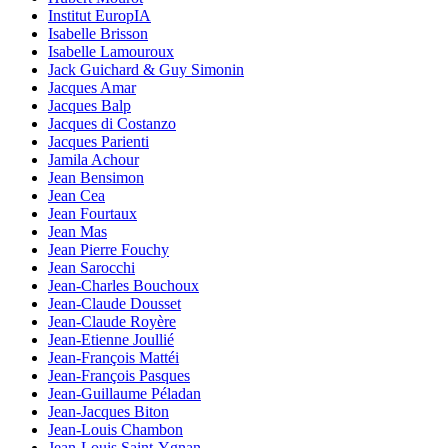
Institut EuropIA
Isabelle Brisson
Isabelle Lamouroux
Jack Guichard & Guy Simonin
Jacques Amar
Jacques Balp
Jacques di Costanzo
Jacques Parienti
Jamila Achour
Jean Bensimon
Jean Cea
Jean Fourtaux
Jean Mas
Jean Pierre Fouchy
Jean Sarocchi
Jean-Charles Bouchoux
Jean-Claude Dousset
Jean-Claude Royère
Jean-Etienne Joullié
Jean-François Mattéi
Jean-François Pasques
Jean-Guillaume Péladan
Jean-Jacques Biton
Jean-Louis Chambon
Jean-Louis Saint-Ygnan