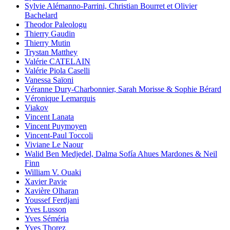
Sylvie Alémanno-Parrini, Christian Bourret et Olivier
Bachelard
Theodor Paleologu
Thierry Gaudin
Thierry Mutin
Trystan Matthey
Valérie CATELAIN
Valérie Piola Caselli
Vanessa Saïoni
Véranne Dury-Charbonnier, Sarah Morisse & Sophie Bérard
Véronique Lemarquis
Viakov
Vincent Lanata
Vincent Puymoyen
Vincent-Paul Toccoli
Viviane Le Naour
Walid Ben Medjedel, Dalma Sofía Ahues Mardones & Neil
Finn
William V. Ouaki
Xavier Pavie
Xavière Olharan
Youssef Ferdjani
Yves Lusson
Yves Séméria
Yves Thorez