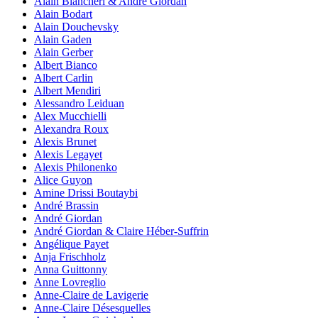
Alain Biancheri & André Giordan
Alain Bodart
Alain Douchevsky
Alain Gaden
Alain Gerber
Albert Bianco
Albert Carlin
Albert Mendiri
Alessandro Leiduan
Alex Mucchielli
Alexandra Roux
Alexis Brunet
Alexis Legayet
Alexis Philonenko
Alice Guyon
Amine Drissi Boutaybi
André Brassin
André Giordan
André Giordan & Claire Héber-Suffrin
Angélique Payet
Anja Frischholz
Anna Guittonny
Anne Lovreglio
Anne-Claire de Lavigerie
Anne-Claire Désesquelles