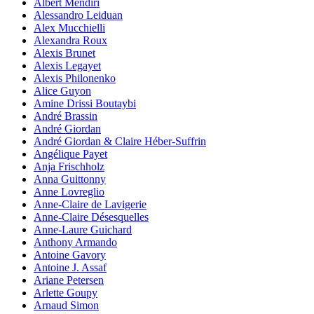
Albert Mendiri
Alessandro Leiduan
Alex Mucchielli
Alexandra Roux
Alexis Brunet
Alexis Legayet
Alexis Philonenko
Alice Guyon
Amine Drissi Boutaybi
André Brassin
André Giordan
André Giordan & Claire Héber-Suffrin
Angélique Payet
Anja Frischholz
Anna Guittonny
Anne Lovreglio
Anne-Claire de Lavigerie
Anne-Claire Désesquelles
Anne-Laure Guichard
Anthony Armando
Antoine Gavory
Antoine J. Assaf
Ariane Petersen
Arlette Goupy
Arnaud Simon