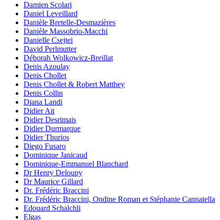
Damien Scolari
Daniel Leveillard
Danièle Bretelle-Desmazières
Danièle Massobrio-Macchi
Danielle Csejtei
David Perlmutter
Déborah Wolkowicz-Breillat
Denis Azoulay
Denis Chollet
Denis Chollet & Robert Matthey
Denis Collin
Diana Landi
Didier Ait
Didier Desrimais
Didier Durmarque
Didier Thurios
Diego Fusaro
Dominique Janicaud
Dominique-Emmanuel Blanchard
Dr Henry Deloupy
Dr Maurice Gillard
Dr. Frédéric Braccini
Dr. Frédéric Braccini, Ondine Roman et Stéphanie Cannatella
Edouard Schalchli
Elgas