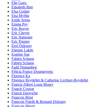
Elie Guez
Elisabeth Bart
Elsa Godart
Elsa Myftiu
Emile Serna
Emma Pey
Eric Brayer
Eric Chevet
Eric Hanoune
Eric Prunier
Erol Özkoray
Etienne Lakits
Eugène Sue
Fabien Schang
Fabien Schang
Fadil Nimambeg
Félicia France Doumayrenc
Florence Ka
Florence Reydellet & Catherine Lechner-Reydellet
Francis Albert Louis Moury
Franck Cosson
Franck Darwiche
François Briot
François Finelli & Bernard Deloupy
François Mayer