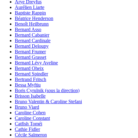
Arye Dreyfus
Aurélien Liarte
Baptiste Rappin
Béatrice Henderson
Benoît Heilbrunn
Bernard Asso
Bernard Cabanier
Bernard Cardinale
Bernard Deloupy
Bernard Frumer
Bernard Grasset
Bernard Lévy Aveline
Bernard Oheix
Bernard Spindler
Bertrand Fritsch
Bessa Myftiu
Boris Cyrulnik (sous la direction)
Brisson Isabelle
Bruno Valentin & Caroline Stefani
Bruno Viard
Caroline Cohen
Caroline Constant
Catfish Toméi
Cathie Fidler
Cécile Salmeron