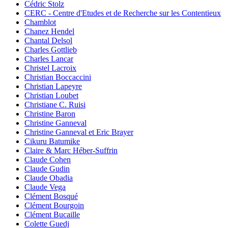
Cédric Stolz
CERC - Centre d'Etudes et de Recherche sur les Contentieux
Chamblot
Chanez Hendel
Chantal Delsol
Charles Gottlieb
Charles Lancar
Christel Lacroix
Christian Boccaccini
Christian Lapeyre
Christian Loubet
Christiane C. Ruisi
Christine Baron
Christine Ganneval
Christine Ganneval et Eric Brayer
Cikuru Batumike
Claire & Marc Héber-Suffrin
Claude Cohen
Claude Gudin
Claude Obadia
Claude Vega
Clément Bosqué
Clément Bourgoin
Clément Bucaille
Colette Guedj