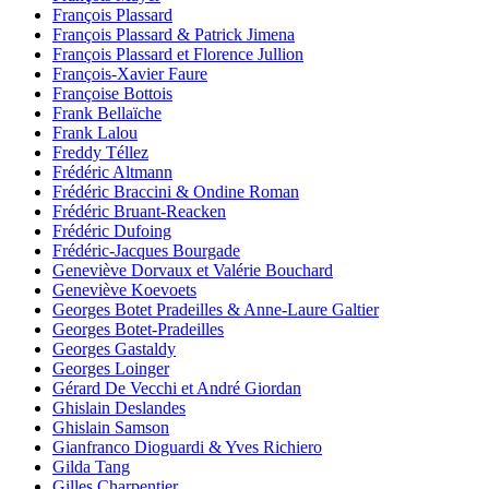
François Plassard
François Plassard & Patrick Jimena
François Plassard et Florence Jullion
François-Xavier Faure
Françoise Bottois
Frank Bellaïche
Frank Lalou
Freddy Téllez
Frédéric Altmann
Frédéric Braccini & Ondine Roman
Frédéric Bruant-Reacken
Frédéric Dufoing
Frédéric-Jacques Bourgade
Geneviève Dorvaux et Valérie Bouchard
Geneviève Koevoets
Georges Botet Pradeilles & Anne-Laure Galtier
Georges Botet-Pradeilles
Georges Gastaldy
Georges Loinger
Gérard De Vecchi et André Giordan
Ghislain Deslandes
Ghislain Samson
Gianfranco Dioguardi & Yves Richiero
Gilda Tang
Gilles Charpentier