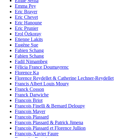
Emile Serna
Emma Pey
Eric Brayer
Eric Chevet
Eric Hanoune
Eric Prunier
Erol Özkoray
Etienne Lakits
Eugène Sue
Fabien Schang
Fabien Schang
Fadil Nimambeg
Félicia France Doumayrenc
Florence Ka
Florence Reydellet & Catherine Lechner-Reydellet
Francis Albert Louis Moury
Franck Cosson
Franck Darwiche
François Briot
François Finelli & Bernard Deloupy
François Mayer
François Plassard
François Plassard & Patrick Jimena
François Plassard et Florence Jullion
François-Xavier Faure