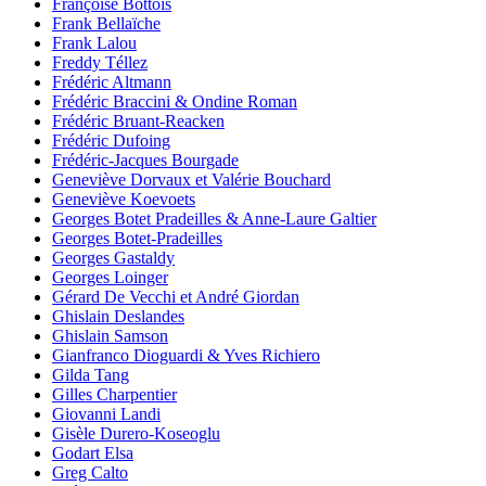
Françoise Bottois
Frank Bellaïche
Frank Lalou
Freddy Téllez
Frédéric Altmann
Frédéric Braccini & Ondine Roman
Frédéric Bruant-Reacken
Frédéric Dufoing
Frédéric-Jacques Bourgade
Geneviève Dorvaux et Valérie Bouchard
Geneviève Koevoets
Georges Botet Pradeilles & Anne-Laure Galtier
Georges Botet-Pradeilles
Georges Gastaldy
Georges Loinger
Gérard De Vecchi et André Giordan
Ghislain Deslandes
Ghislain Samson
Gianfranco Dioguardi & Yves Richiero
Gilda Tang
Gilles Charpentier
Giovanni Landi
Gisèle Durero-Koseoglu
Godart Elsa
Greg Calto