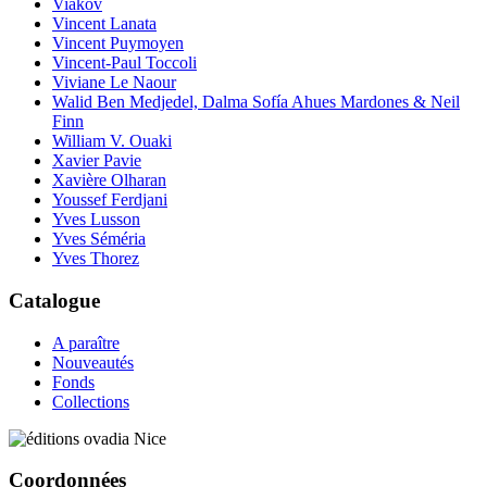
Viakov
Vincent Lanata
Vincent Puymoyen
Vincent-Paul Toccoli
Viviane Le Naour
Walid Ben Medjedel, Dalma Sofía Ahues Mardones & Neil
Finn
William V. Ouaki
Xavier Pavie
Xavière Olharan
Youssef Ferdjani
Yves Lusson
Yves Séméria
Yves Thorez
Catalogue
A paraître
Nouveautés
Fonds
Collections
Coordonnées