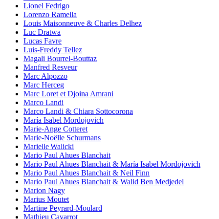
Lionel Fedrigo
Lorenzo Ramella
Louis Maisonneuve & Charles Delhez
Luc Dratwa
Lucas Favre
Luis-Freddy Tellez
Magali Bourrel-Bouttaz
Manfred Resveur
Marc Alpozzo
Marc Herceg
Marc Loret et Djoina Amrani
Marco Landi
Marco Landi & Chiara Sottocorona
María Isabel Mordojovich
Marie-Ange Cotteret
Marie-Noëlle Schurmans
Marielle Walicki
Mario Paul Ahues Blanchait
Mario Paul Ahues Blanchait & María Isabel Mordojovich
Mario Paul Ahues Blanchait & Neil Finn
Mario Paul Ahues Blanchait & Walid Ben Medjedel
Marion Nagy
Marius Moutet
Martine Peyrard-Moulard
Mathieu Cavarrot