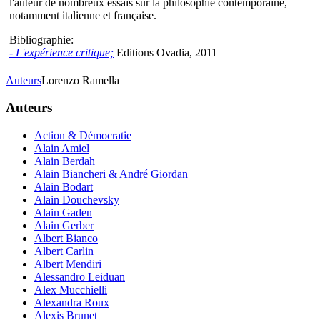
l'auteur de nombreux essais sur la philosophie contemporaine,
notamment italienne et française.
Bibliographie:
- L'expérience critique;
Editions Ovadia, 2011
Auteurs
Lorenzo Ramella
Auteurs
Action & Démocratie
Alain Amiel
Alain Berdah
Alain Biancheri & André Giordan
Alain Bodart
Alain Douchevsky
Alain Gaden
Alain Gerber
Albert Bianco
Albert Carlin
Albert Mendiri
Alessandro Leiduan
Alex Mucchielli
Alexandra Roux
Alexis Brunet