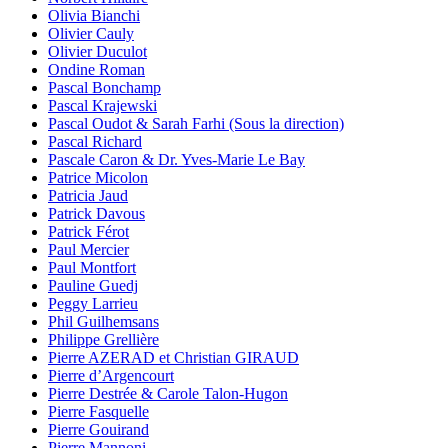
Olivia Bianchi
Olivier Cauly
Olivier Duculot
Ondine Roman
Pascal Bonchamp
Pascal Krajewski
Pascal Oudot & Sarah Farhi (Sous la direction)
Pascal Richard
Pascale Caron & Dr. Yves-Marie Le Bay
Patrice Micolon
Patricia Jaud
Patrick Davous
Patrick Férot
Paul Mercier
Paul Montfort
Pauline Guedj
Peggy Larrieu
Phil Guilhemsans
Philippe Grellière
Pierre AZERAD et Christian GIRAUD
Pierre d’Argencourt
Pierre Destrée & Carole Talon-Hugon
Pierre Fasquelle
Pierre Gouirand
Pierre Mannoni