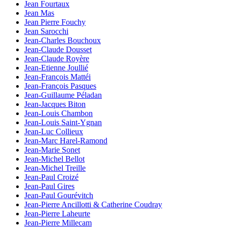
Jean Fourtaux
Jean Mas
Jean Pierre Fouchy
Jean Sarocchi
Jean-Charles Bouchoux
Jean-Claude Dousset
Jean-Claude Royère
Jean-Etienne Joullié
Jean-François Mattéi
Jean-François Pasques
Jean-Guillaume Péladan
Jean-Jacques Biton
Jean-Louis Chambon
Jean-Louis Saint-Ygnan
Jean-Luc Collieux
Jean-Marc Harel-Ramond
Jean-Marie Sonet
Jean-Michel Bellot
Jean-Michel Treille
Jean-Paul Croizé
Jean-Paul Gires
Jean-Paul Gourévitch
Jean-Pierre Ancillotti & Catherine Coudray
Jean-Pierre Laheurte
Jean-Pierre Millecam