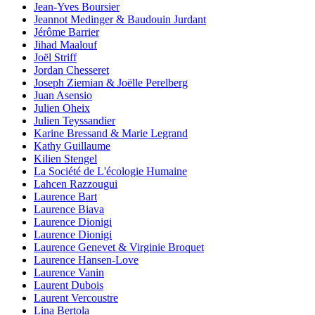
Jean-Yves Boursier
Jeannot Medinger & Baudouin Jurdant
Jérôme Barrier
Jihad Maalouf
Joël Striff
Jordan Chesseret
Joseph Ziemian & Joëlle Perelberg
Juan Asensio
Julien Oheix
Julien Teyssandier
Karine Bressand & Marie Legrand
Kathy Guillaume
Kilien Stengel
La Société de L'écologie Humaine
Lahcen Razzougui
Laurence Bart
Laurence Biava
Laurence Dionigi
Laurence Dionigi
Laurence Genevet & Virginie Broquet
Laurence Hansen-Love
Laurence Vanin
Laurent Dubois
Laurent Vercoustre
Lina Bertola