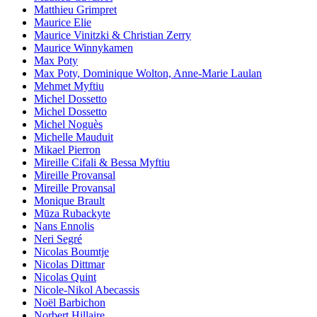
Matthieu Grimpret
Maurice Elie
Maurice Vinitzki & Christian Zerry
Maurice Winnykamen
Max Poty
Max Poty, Dominique Wolton, Anne-Marie Laulan
Mehmet Myftiu
Michel Dossetto
Michel Dossetto
Michel Noguès
Michelle Mauduit
Mikael Pierron
Mireille Cifali & Bessa Myftiu
Mireille Provansal
Mireille Provansal
Monique Brault
Mūza Rubackyte
Nans Ennolis
Neri Segré
Nicolas Boumtje
Nicolas Dittmar
Nicolas Quint
Nicole-Nikol Abecassis
Noël Barbichon
Norbert Hillaire