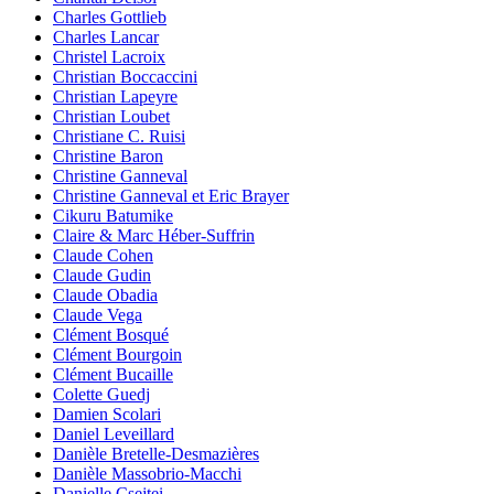
Charles Gottlieb
Charles Lancar
Christel Lacroix
Christian Boccaccini
Christian Lapeyre
Christian Loubet
Christiane C. Ruisi
Christine Baron
Christine Ganneval
Christine Ganneval et Eric Brayer
Cikuru Batumike
Claire & Marc Héber-Suffrin
Claude Cohen
Claude Gudin
Claude Obadia
Claude Vega
Clément Bosqué
Clément Bourgoin
Clément Bucaille
Colette Guedj
Damien Scolari
Daniel Leveillard
Danièle Bretelle-Desmazières
Danièle Massobrio-Macchi
Danielle Csejtei