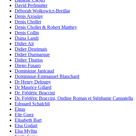
David Perlmutter
Déborah Wolkowicz-Breillat
Denis Azoulay
Denis Chollet
Denis Chollet & Robert Matthey
Denis Collin
Diana Landi
Didier Ait
Didier Desrimais
Didier Durmarque
Didier Thurios
Diego Fusaro
Dominique Janicaud
Dominique-Emmanuel Blanchard
Dr Henry Deloupy
Dr Maurice Gillard
Dr. Frédéric Braccini
Dr. Frédéric Braccini, Ondine Roman et Stéphanie Cannatella
Edouard Schalchli
Elgas
Elie Guez
Elisabeth Bart
Elsa Godart
Elsa Myftiu