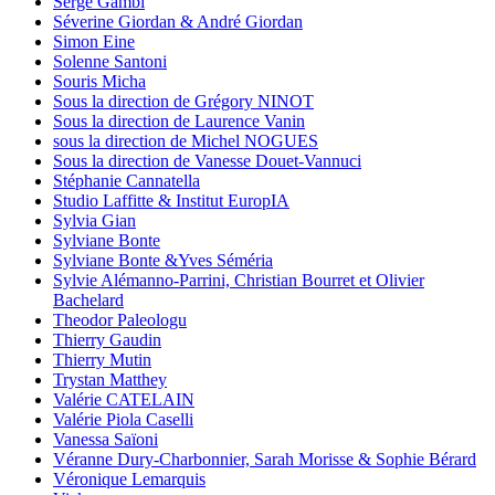
Serge Gambi
Séverine Giordan & André Giordan
Simon Eine
Solenne Santoni
Souris Micha
Sous la direction de Grégory NINOT
Sous la direction de Laurence Vanin
sous la direction de Michel NOGUES
Sous la direction de Vanesse Douet-Vannuci
Stéphanie Cannatella
Studio Laffitte & Institut EuropIA
Sylvia Gian
Sylviane Bonte
Sylviane Bonte &Yves Séméria
Sylvie Alémanno-Parrini, Christian Bourret et Olivier
Bachelard
Theodor Paleologu
Thierry Gaudin
Thierry Mutin
Trystan Matthey
Valérie CATELAIN
Valérie Piola Caselli
Vanessa Saïoni
Véranne Dury-Charbonnier, Sarah Morisse & Sophie Bérard
Véronique Lemarquis