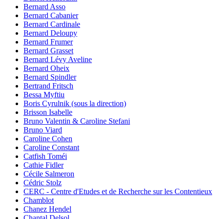
Bernard Asso
Bernard Cabanier
Bernard Cardinale
Bernard Deloupy
Bernard Frumer
Bernard Grasset
Bernard Lévy Aveline
Bernard Oheix
Bernard Spindler
Bertrand Fritsch
Bessa Myftiu
Boris Cyrulnik (sous la direction)
Brisson Isabelle
Bruno Valentin & Caroline Stefani
Bruno Viard
Caroline Cohen
Caroline Constant
Catfish Toméi
Cathie Fidler
Cécile Salmeron
Cédric Stolz
CERC - Centre d'Etudes et de Recherche sur les Contentieux
Chamblot
Chanez Hendel
Chantal Delsol