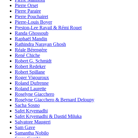
Pierre Orset
Pierre Paraire
Pierre Pouchairet
Pierre-Louis Boyer
Preston-Lee Ravail & Rémi Rouet
Randa Ghossoub
Raphaël Mandin
Rathindra Narayan Ghosh
Réale Bérengère
René Chiche
Robert G. Schmidt
Robert Redeker
Robert Spillane
Roger Vigouroux
Roland Dufrenne
Roland Laurette
Roselyne Giacchero
Roselyne Giacchero & Bernard Deloupy
Sacha Sosno
Safet Kryemadhi
Safet Kryemadhi & Dastid Miluka
Salvatore Maugeri
Sam Gave
Samantha Nobilo