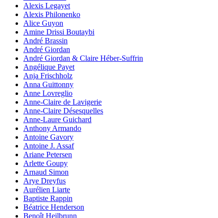
Alexis Legayet
Alexis Philonenko
Alice Guyon
Amine Drissi Boutaybi
André Brassin
André Giordan
André Giordan & Claire Héber-Suffrin
Angélique Payet
Anja Frischholz
Anna Guittonny
Anne Lovreglio
Anne-Claire de Lavigerie
Anne-Claire Désesquelles
Anne-Laure Guichard
Anthony Armando
Antoine Gavory
Antoine J. Assaf
Ariane Petersen
Arlette Goupy
Arnaud Simon
Arye Dreyfus
Aurélien Liarte
Baptiste Rappin
Béatrice Henderson
Benoît Heilbrunn