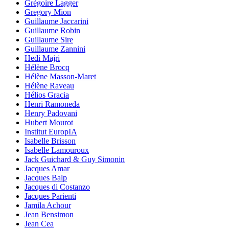
Grégoire Lagger
Gregory Mion
Guillaume Jaccarini
Guillaume Robin
Guillaume Sire
Guillaume Zannini
Hedi Majri
Hélène Brocq
Hélène Masson-Maret
Hélène Raveau
Hélios Gracia
Henri Ramoneda
Henry Padovani
Hubert Mourot
Institut EuropIA
Isabelle Brisson
Isabelle Lamouroux
Jack Guichard & Guy Simonin
Jacques Amar
Jacques Balp
Jacques di Costanzo
Jacques Parienti
Jamila Achour
Jean Bensimon
Jean Cea