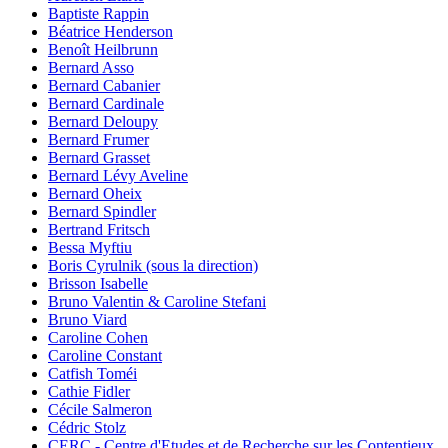
Baptiste Rappin
Béatrice Henderson
Benoît Heilbrunn
Bernard Asso
Bernard Cabanier
Bernard Cardinale
Bernard Deloupy
Bernard Frumer
Bernard Grasset
Bernard Lévy Aveline
Bernard Oheix
Bernard Spindler
Bertrand Fritsch
Bessa Myftiu
Boris Cyrulnik (sous la direction)
Brisson Isabelle
Bruno Valentin & Caroline Stefani
Bruno Viard
Caroline Cohen
Caroline Constant
Catfish Toméi
Cathie Fidler
Cécile Salmeron
Cédric Stolz
CERC - Centre d'Etudes et de Recherche sur les Contentieux