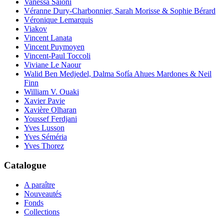
Vanessa Saïoni
Véranne Dury-Charbonnier, Sarah Morisse & Sophie Bérard
Véronique Lemarquis
Viakov
Vincent Lanata
Vincent Puymoyen
Vincent-Paul Toccoli
Viviane Le Naour
Walid Ben Medjedel, Dalma Sofía Ahues Mardones & Neil
Finn
William V. Ouaki
Xavier Pavie
Xavière Olharan
Youssef Ferdjani
Yves Lusson
Yves Séméria
Yves Thorez
Catalogue
A paraître
Nouveautés
Fonds
Collections