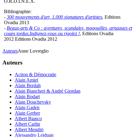
O.R.D.I.N.E.X.
Bibliographie:
-
300 mouvements d'art, 1.000 signatures d'artistes
, Editions
Ovadia 2013
-
Beaux-arts & Co : aventures, scandales, magouilles, arnaques et
coups tordus.Indignez-vous ou rigolez !
, Editions Ovadia
2012 Editions Ovadia 2012
Auteurs
Anne Lovreglio
Auteurs
Action & Démocratie
Alain Amiel
Alain Berdah
Alain Biancheri & André Giordan
Alain Bodart
Alain Douchevsky
Alain Gaden
Alain Gerber
Albert Bianco
Albert Carlin
Albert Mendiri
Alessandro Leiduan