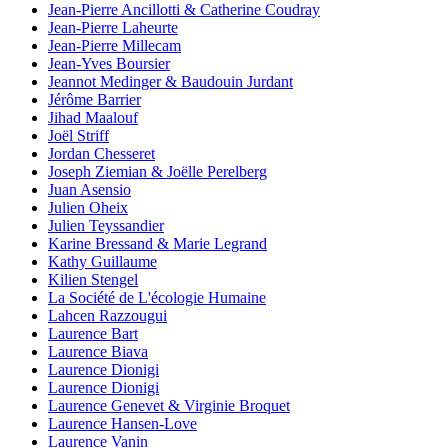
Jean-Pierre Ancillotti & Catherine Coudray
Jean-Pierre Laheurte
Jean-Pierre Millecam
Jean-Yves Boursier
Jeannot Medinger & Baudouin Jurdant
Jérôme Barrier
Jihad Maalouf
Joël Striff
Jordan Chesseret
Joseph Ziemian & Joëlle Perelberg
Juan Asensio
Julien Oheix
Julien Teyssandier
Karine Bressand & Marie Legrand
Kathy Guillaume
Kilien Stengel
La Société de L'écologie Humaine
Lahcen Razzougui
Laurence Bart
Laurence Biava
Laurence Dionigi
Laurence Dionigi
Laurence Genevet & Virginie Broquet
Laurence Hansen-Love
Laurence Vanin