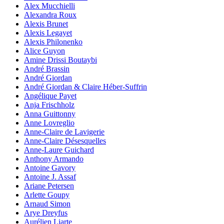
Alex Mucchielli
Alexandra Roux
Alexis Brunet
Alexis Legayet
Alexis Philonenko
Alice Guyon
Amine Drissi Boutaybi
André Brassin
André Giordan
André Giordan & Claire Héber-Suffrin
Angélique Payet
Anja Frischholz
Anna Guittonny
Anne Lovreglio
Anne-Claire de Lavigerie
Anne-Claire Désesquelles
Anne-Laure Guichard
Anthony Armando
Antoine Gavory
Antoine J. Assaf
Ariane Petersen
Arlette Goupy
Arnaud Simon
Arye Dreyfus
Aurélien Liarte