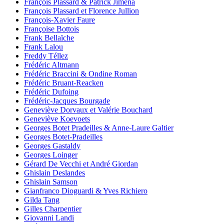
François Plassard & Patrick Jimena
François Plassard et Florence Jullion
François-Xavier Faure
Françoise Bottois
Frank Bellaïche
Frank Lalou
Freddy Téllez
Frédéric Altmann
Frédéric Braccini & Ondine Roman
Frédéric Bruant-Reacken
Frédéric Dufoing
Frédéric-Jacques Bourgade
Geneviève Dorvaux et Valérie Bouchard
Geneviève Koevoets
Georges Botet Pradeilles & Anne-Laure Galtier
Georges Botet-Pradeilles
Georges Gastaldy
Georges Loinger
Gérard De Vecchi et André Giordan
Ghislain Deslandes
Ghislain Samson
Gianfranco Dioguardi & Yves Richiero
Gilda Tang
Gilles Charpentier
Giovanni Landi