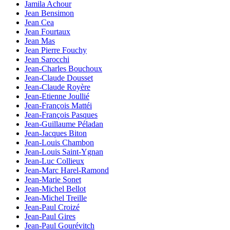
Jamila Achour
Jean Bensimon
Jean Cea
Jean Fourtaux
Jean Mas
Jean Pierre Fouchy
Jean Sarocchi
Jean-Charles Bouchoux
Jean-Claude Dousset
Jean-Claude Royère
Jean-Etienne Joullié
Jean-François Mattéi
Jean-François Pasques
Jean-Guillaume Péladan
Jean-Jacques Biton
Jean-Louis Chambon
Jean-Louis Saint-Ygnan
Jean-Luc Collieux
Jean-Marc Harel-Ramond
Jean-Marie Sonet
Jean-Michel Bellot
Jean-Michel Treille
Jean-Paul Croizé
Jean-Paul Gires
Jean-Paul Gourévitch