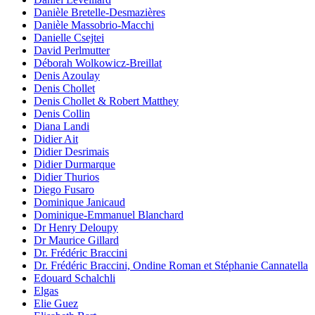
Danièle Bretelle-Desmazières
Danièle Massobrio-Macchi
Danielle Csejtei
David Perlmutter
Déborah Wolkowicz-Breillat
Denis Azoulay
Denis Chollet
Denis Chollet & Robert Matthey
Denis Collin
Diana Landi
Didier Ait
Didier Desrimais
Didier Durmarque
Didier Thurios
Diego Fusaro
Dominique Janicaud
Dominique-Emmanuel Blanchard
Dr Henry Deloupy
Dr Maurice Gillard
Dr. Frédéric Braccini
Dr. Frédéric Braccini, Ondine Roman et Stéphanie Cannatella
Edouard Schalchli
Elgas
Elie Guez