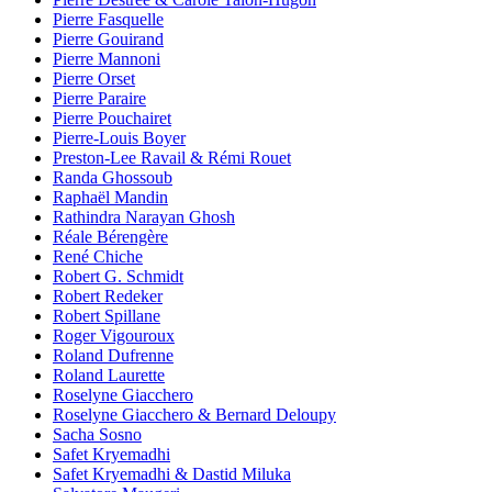
Pierre Fasquelle
Pierre Gouirand
Pierre Mannoni
Pierre Orset
Pierre Paraire
Pierre Pouchairet
Pierre-Louis Boyer
Preston-Lee Ravail & Rémi Rouet
Randa Ghossoub
Raphaël Mandin
Rathindra Narayan Ghosh
Réale Bérengère
René Chiche
Robert G. Schmidt
Robert Redeker
Robert Spillane
Roger Vigouroux
Roland Dufrenne
Roland Laurette
Roselyne Giacchero
Roselyne Giacchero & Bernard Deloupy
Sacha Sosno
Safet Kryemadhi
Safet Kryemadhi & Dastid Miluka