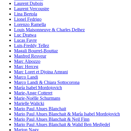
Laurent Dubois
Laurent Vercoustre
Lina Bertola
Lionel Fedrigo
Lorenzo Ramella
Louis Maisonneuve & Charles Delhez
Luc Dratwa
Lucas Favre
Luis-Freddy Tellez
Magali Bourrel-Bouttaz
Manfred Resveur
Marc Alpozzo
Marc Herceg
Marc Loret et Djoina Amrani
Marco Landi
Marco Landi & Chiara Sottocorona
María Isabel Mordojovich
Marie-Ange Cotteret
Marie-Noëlle Schurmans
Marielle Walicki
Mario Paul Ahues Blanchait
Mario Paul Ahues Blanchait & María Isabel Mordojovich
Mario Paul Ahues Blanchait & Neil Finn
Mario Paul Ahues Blanchait & Walid Ben Medjedel
Marion Nagy