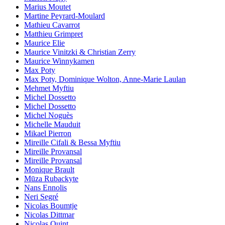
Marius Moutet
Martine Peyrard-Moulard
Mathieu Cavarrot
Matthieu Grimpret
Maurice Elie
Maurice Vinitzki & Christian Zerry
Maurice Winnykamen
Max Poty
Max Poty, Dominique Wolton, Anne-Marie Laulan
Mehmet Myftiu
Michel Dossetto
Michel Dossetto
Michel Noguès
Michelle Mauduit
Mikael Pierron
Mireille Cifali & Bessa Myftiu
Mireille Provansal
Mireille Provansal
Monique Brault
Mūza Rubackyte
Nans Ennolis
Neri Segré
Nicolas Boumtje
Nicolas Dittmar
Nicolas Quint