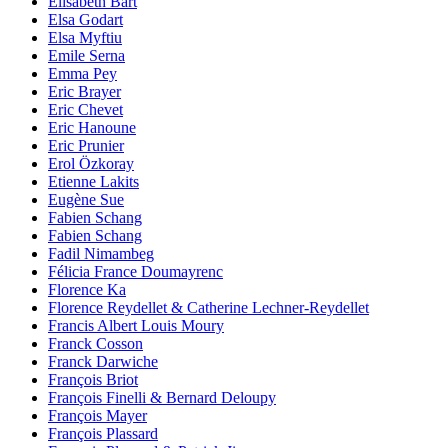
Elisabeth Bart
Elsa Godart
Elsa Myftiu
Emile Serna
Emma Pey
Eric Brayer
Eric Chevet
Eric Hanoune
Eric Prunier
Erol Özkoray
Etienne Lakits
Eugène Sue
Fabien Schang
Fabien Schang
Fadil Nimambeg
Félicia France Doumayrenc
Florence Ka
Florence Reydellet & Catherine Lechner-Reydellet
Francis Albert Louis Moury
Franck Cosson
Franck Darwiche
François Briot
François Finelli & Bernard Deloupy
François Mayer
François Plassard