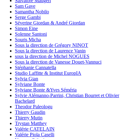
Salvatore Maugeri
Sam Gave
Samantha Nobilo
Serge Gambi
Séverine Giordan & André Giordan
Simon Eine
Solenne Santoni
Souris Micha
Sous la direction de Grégory NINOT
Sous la direction de Laurence Vanin
sous la direction de Michel NOGUES
Sous la direction de Vanesse Douet-Vannuci
Stéphanie Cannatella
Studio Laffitte & Institut EuropIA
Sylvia Gian
Sylviane Bonte
Sylviane Bonte &Yves Séméria
Sylvie Alémanno-Parrini, Christian Bourret et Olivier
Bachelard
Theodor Paleologu
Thierry Gaudin
Thierry Mutin
Trystan Matthey
Valérie CATELAIN
Valérie Piola Caselli