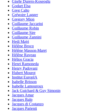
Gisèle Durero-Koseoglu
Godart Elsa
Greg Calto
Grégoire Lagger
Gregory Mion
Guillaume Jaccarini
Guillaume Robin
Guillaume Sire
Guillaume Zannini
Hedi Majri
Hélène Brocq
Hélène Masson-Maret
Hélène Raveau
Hélios Gracia
Henri Ramoneda
Henry Padovani
Hubert Mourot
Institut EuropIA
Isabelle Brisson
Isabelle Lamouroux
Jack Guichard & Guy Simonin
Jacques Amar
Jacques Balp
Jacques di Costanzo
Jacques Parienti