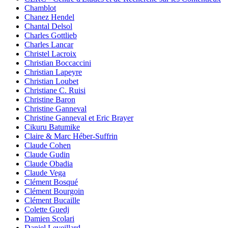
Chamblot
Chanez Hendel
Chantal Delsol
Charles Gottlieb
Charles Lancar
Christel Lacroix
Christian Boccaccini
Christian Lapeyre
Christian Loubet
Christiane C. Ruisi
Christine Baron
Christine Ganneval
Christine Ganneval et Eric Brayer
Cikuru Batumike
Claire & Marc Héber-Suffrin
Claude Cohen
Claude Gudin
Claude Obadia
Claude Vega
Clément Bosqué
Clément Bourgoin
Clément Bucaille
Colette Guedj
Damien Scolari
Daniel Leveillard