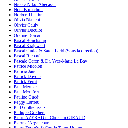
Nicole-Nikol Abecassis
Noël Barbichon
Norbert Hillaire
Olivia Bianchi
Olivier Cauly
Olivier Duculot
Ondine Roman
Pascal Bonchamp
Pascal Krajewski
Pascal Oudot & Sarah Farhi (Sous la direction)
Pascal Richard
Pascale Caron & Dr. Yves-Marie Le Bay
Patrice Micolon
Patricia Jaud
Patrick Davous
Patrick Férot
Paul Mercier
Paul Montfort
Pauline Guedj
Peggy Larrieu
Phil Guilhemsans
Philippe Grellière
Pierre AZERAD et Christian GIRAUD
Pierre d’Argencourt
Pierre Destrée & Carole Talon-Hugon