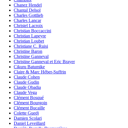
Chanez Hendel
Chantal Delsol
Charles Gottlieb
Charles Lancar
Christel Lacroix
Christian Boccaccini
Christian Lapeyre
Christian Loubet
Christiane C. Ruisi
Christine Baron
Christine Ganneval
Christine Ganneval et Eric Brayer
Cikuru Batumike
Claire & Marc Héber-Suffrin
Claude Cohen
Claude Gudin
Claude Obadia
Claude Vega
Clément Bosqué
Clément Bourgoin
Clément Bucaille
Colette Guedj
Damien Scolari
Daniel Leveillard