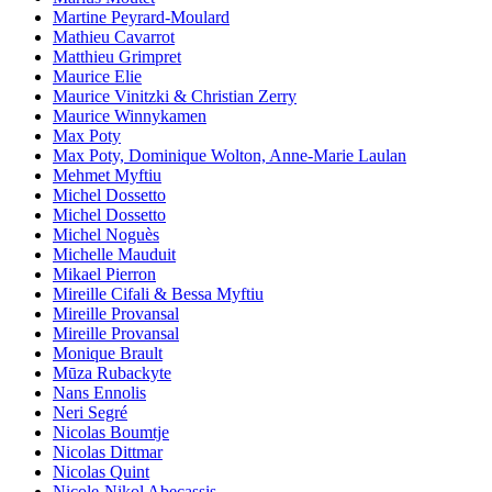
Martine Peyrard-Moulard
Mathieu Cavarrot
Matthieu Grimpret
Maurice Elie
Maurice Vinitzki & Christian Zerry
Maurice Winnykamen
Max Poty
Max Poty, Dominique Wolton, Anne-Marie Laulan
Mehmet Myftiu
Michel Dossetto
Michel Dossetto
Michel Noguès
Michelle Mauduit
Mikael Pierron
Mireille Cifali & Bessa Myftiu
Mireille Provansal
Mireille Provansal
Monique Brault
Mūza Rubackyte
Nans Ennolis
Neri Segré
Nicolas Boumtje
Nicolas Dittmar
Nicolas Quint
Nicole-Nikol Abecassis