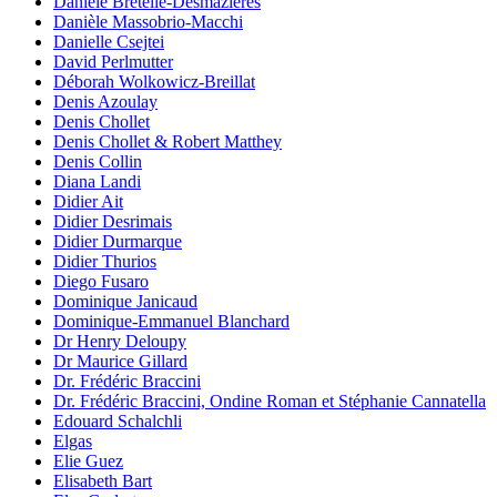
Danièle Bretelle-Desmazières
Danièle Massobrio-Macchi
Danielle Csejtei
David Perlmutter
Déborah Wolkowicz-Breillat
Denis Azoulay
Denis Chollet
Denis Chollet & Robert Matthey
Denis Collin
Diana Landi
Didier Ait
Didier Desrimais
Didier Durmarque
Didier Thurios
Diego Fusaro
Dominique Janicaud
Dominique-Emmanuel Blanchard
Dr Henry Deloupy
Dr Maurice Gillard
Dr. Frédéric Braccini
Dr. Frédéric Braccini, Ondine Roman et Stéphanie Cannatella
Edouard Schalchli
Elgas
Elie Guez
Elisabeth Bart