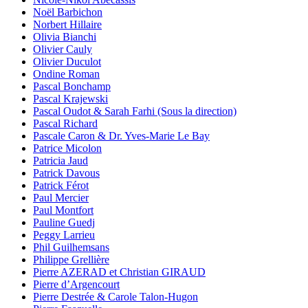
Noël Barbichon
Norbert Hillaire
Olivia Bianchi
Olivier Cauly
Olivier Duculot
Ondine Roman
Pascal Bonchamp
Pascal Krajewski
Pascal Oudot & Sarah Farhi (Sous la direction)
Pascal Richard
Pascale Caron & Dr. Yves-Marie Le Bay
Patrice Micolon
Patricia Jaud
Patrick Davous
Patrick Férot
Paul Mercier
Paul Montfort
Pauline Guedj
Peggy Larrieu
Phil Guilhemsans
Philippe Grellière
Pierre AZERAD et Christian GIRAUD
Pierre d’Argencourt
Pierre Destrée & Carole Talon-Hugon