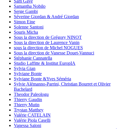
Sam Gave
Samantha Nobilo
Serge Gambi
Séverine Giordan & André Giordan
Simon Eine
Solenne Santoni
Souris Micha
Sous la direction de Grégory NINOT
Sous la direction de Laurence Vanin
sous la direction de Michel NOGUES
Sous la direction de Vanesse Douet-Vannuci
Stéphanie Cannatella
Studio Laffitte & Institut EuropIA
Sylvia Gian
Sylviane Bonte
Sylviane Bonte &Yves Séméria
Sylvie Alémanno-Parrini, Christian Bourret et Olivier
Bachelard
Theodor Paleologu
Thierry Gaudin
Thierry Mutin
Trystan Matthey
Valérie CATELAIN
Valérie Piola Caselli
Vanessa Saïoni