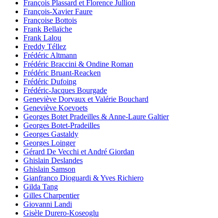
François Plassard et Florence Jullion
François-Xavier Faure
Françoise Bottois
Frank Bellaïche
Frank Lalou
Freddy Téllez
Frédéric Altmann
Frédéric Braccini & Ondine Roman
Frédéric Bruant-Reacken
Frédéric Dufoing
Frédéric-Jacques Bourgade
Geneviève Dorvaux et Valérie Bouchard
Geneviève Koevoets
Georges Botet Pradeilles & Anne-Laure Galtier
Georges Botet-Pradeilles
Georges Gastaldy
Georges Loinger
Gérard De Vecchi et André Giordan
Ghislain Deslandes
Ghislain Samson
Gianfranco Dioguardi & Yves Richiero
Gilda Tang
Gilles Charpentier
Giovanni Landi
Gisèle Durero-Koseoglu