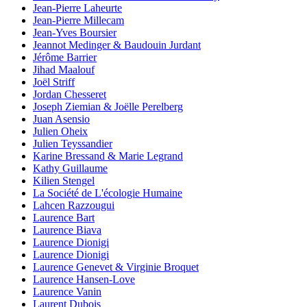
Jean-Pierre Laheurte
Jean-Pierre Millecam
Jean-Yves Boursier
Jeannot Medinger & Baudouin Jurdant
Jérôme Barrier
Jihad Maalouf
Joël Striff
Jordan Chesseret
Joseph Ziemian & Joëlle Perelberg
Juan Asensio
Julien Oheix
Julien Teyssandier
Karine Bressand & Marie Legrand
Kathy Guillaume
Kilien Stengel
La Société de L'écologie Humaine
Lahcen Razzougui
Laurence Bart
Laurence Biava
Laurence Dionigi
Laurence Dionigi
Laurence Genevet & Virginie Broquet
Laurence Hansen-Love
Laurence Vanin
Laurent Dubois