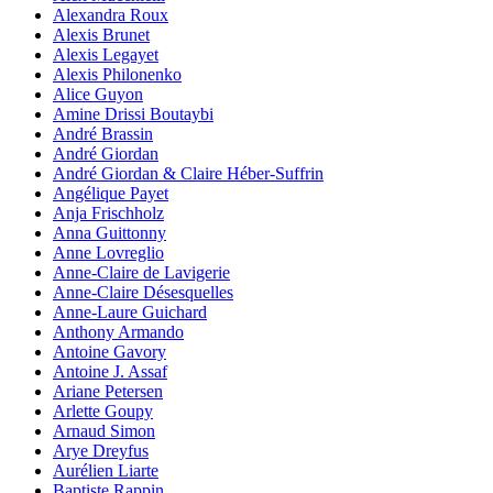
Alexandra Roux
Alexis Brunet
Alexis Legayet
Alexis Philonenko
Alice Guyon
Amine Drissi Boutaybi
André Brassin
André Giordan
André Giordan & Claire Héber-Suffrin
Angélique Payet
Anja Frischholz
Anna Guittonny
Anne Lovreglio
Anne-Claire de Lavigerie
Anne-Claire Désesquelles
Anne-Laure Guichard
Anthony Armando
Antoine Gavory
Antoine J. Assaf
Ariane Petersen
Arlette Goupy
Arnaud Simon
Arye Dreyfus
Aurélien Liarte
Baptiste Rappin