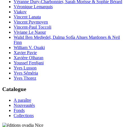
Véranne Dury-Charbonnier, Sarah Morisse & Sophie Bérard
Véronique Lemarquis
Viakov
Vincent Lanata
Vincent Puymoyen
Vincent-Paul Toccoli
Viviane Le Naour
Walid Ben Medjedel, Dalma Sofía Ahues Mardones & Neil
Finn
William V. Ouaki
Xavier Pavie
Xavière Olharan
Youssef Ferdjani
Yves Lusson
Yves Séméria
Yves Thorez
Catalogue
A paraître
Nouveautés
Fonds
Collections