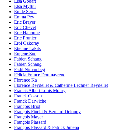
Elsa Godart
Elsa Myftiu
Emile Serna
Emma Pey
Eric Brayer
Eric Chevet
Eric Hanoune
Eric Prunier
Erol Özkoray
Etienne Lakits
Eugène Sue
Fabien Schang
Fabien Schang
Fadil Nimambeg
Félicia France Doumayrenc
Florence Ka
Florence Reydellet & Catherine Lechner-Reydellet
Francis Albert Louis Moury
Franck Cosson
Franck Darwiche
François Briot
François Finelli & Bernard Deloupy
François Mayer
François Plassard
François Plassard & Patrick Jimena