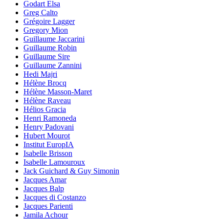
Godart Elsa
Greg Calto
Grégoire Lagger
Gregory Mion
Guillaume Jaccarini
Guillaume Robin
Guillaume Sire
Guillaume Zannini
Hedi Majri
Hélène Brocq
Hélène Masson-Maret
Hélène Raveau
Hélios Gracia
Henri Ramoneda
Henry Padovani
Hubert Mourot
Institut EuropIA
Isabelle Brisson
Isabelle Lamouroux
Jack Guichard & Guy Simonin
Jacques Amar
Jacques Balp
Jacques di Costanzo
Jacques Parienti
Jamila Achour