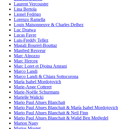
Laurent Vercoustre
Lina Bertola
Lionel Fedrigo
Lorenzo Ramella
Louis Maisonneuve & Charles Delhez
Luc Dratwa
Lucas Favre
Luis-Freddy Tellez
Magali Bourrel-Bouttaz
Manfred Resveur
Marc Alpozzo
Marc Herceg
Marc Loret et Djoina Amrani
Marco Landi
Marco Landi & Chiara Sottocorona
María Isabel Mordojovich
Marie-Ange Cotteret
Marie-Noëlle Schurmans
Marielle Walicki
Mario Paul Ahues Blanchait
Mario Paul Ahues Blanchait & María Isabel Mordojovich
Mario Paul Ahues Blanchait & Neil Finn
Mario Paul Ahues Blanchait & Walid Ben Medjedel
Marion Nagy
Marius Moutet