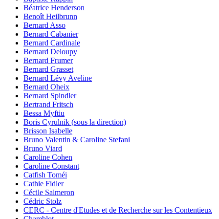
Béatrice Henderson
Benoît Heilbrunn
Bernard Asso
Bernard Cabanier
Bernard Cardinale
Bernard Deloupy
Bernard Frumer
Bernard Grasset
Bernard Lévy Aveline
Bernard Oheix
Bernard Spindler
Bertrand Fritsch
Bessa Myftiu
Boris Cyrulnik (sous la direction)
Brisson Isabelle
Bruno Valentin & Caroline Stefani
Bruno Viard
Caroline Cohen
Caroline Constant
Catfish Toméi
Cathie Fidler
Cécile Salmeron
Cédric Stolz
CERC - Centre d'Etudes et de Recherche sur les Contentieux
Chamblot