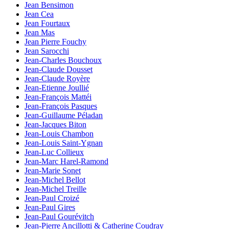
Jean Bensimon
Jean Cea
Jean Fourtaux
Jean Mas
Jean Pierre Fouchy
Jean Sarocchi
Jean-Charles Bouchoux
Jean-Claude Dousset
Jean-Claude Royère
Jean-Etienne Joullié
Jean-François Mattéi
Jean-François Pasques
Jean-Guillaume Péladan
Jean-Jacques Biton
Jean-Louis Chambon
Jean-Louis Saint-Ygnan
Jean-Luc Collieux
Jean-Marc Harel-Ramond
Jean-Marie Sonet
Jean-Michel Bellot
Jean-Michel Treille
Jean-Paul Croizé
Jean-Paul Gires
Jean-Paul Gourévitch
Jean-Pierre Ancillotti & Catherine Coudray