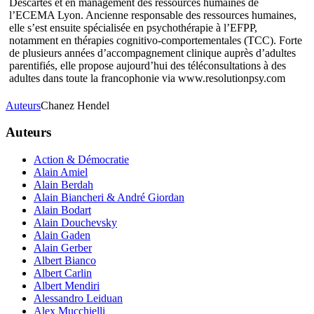
Descartes et en management des ressources humaines de
l’ECEMA Lyon. Ancienne responsable des ressources humaines,
elle s’est ensuite spécialisée en psychothérapie à l’EFPP,
notamment en thérapies cognitivo-comportementales (TCC). Forte
de plusieurs années d’accompagnement clinique auprès d’adultes
parentifiés, elle propose aujourd’hui des téléconsultations à des
adultes dans toute la francophonie via www.resolutionpsy.com
Auteurs
Chanez Hendel
Auteurs
Action & Démocratie
Alain Amiel
Alain Berdah
Alain Biancheri & André Giordan
Alain Bodart
Alain Douchevsky
Alain Gaden
Alain Gerber
Albert Bianco
Albert Carlin
Albert Mendiri
Alessandro Leiduan
Alex Mucchielli