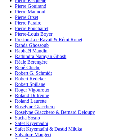
Pierre Fasquelle
Pierre Gouirand
Pierre Mannoni
Pierre Orset
Pierre Paraire
Pierre Pouchairet
Pierre-Louis Boyer
Preston-Lee Ravail & Rémi Rouet
Randa Ghossoub
Raphaël Mandin
Rathindra Narayan Ghosh
Réale Bérengère
René Chiche
Robert G. Schmidt
Robert Redeker
Robert Spillane
Roger Vigouroux
Roland Dufrenne
Roland Laurette
Roselyne Giacchero
Roselyne Giacchero & Bernard Deloupy
Sacha Sosno
Safet Kryemadhi
Safet Kryemadhi & Dastid Miluka
Salvatore Maugeri