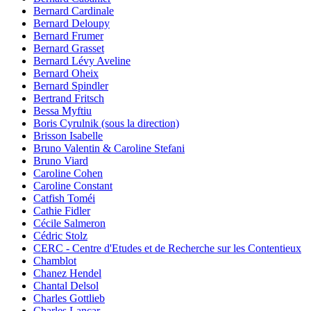
Bernard Cardinale
Bernard Deloupy
Bernard Frumer
Bernard Grasset
Bernard Lévy Aveline
Bernard Oheix
Bernard Spindler
Bertrand Fritsch
Bessa Myftiu
Boris Cyrulnik (sous la direction)
Brisson Isabelle
Bruno Valentin & Caroline Stefani
Bruno Viard
Caroline Cohen
Caroline Constant
Catfish Toméi
Cathie Fidler
Cécile Salmeron
Cédric Stolz
CERC - Centre d'Etudes et de Recherche sur les Contentieux
Chamblot
Chanez Hendel
Chantal Delsol
Charles Gottlieb
Charles Lancar