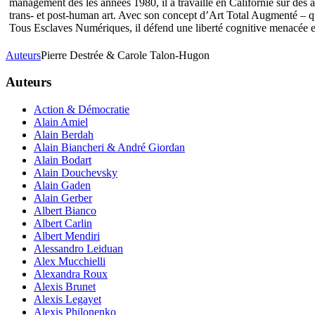
management dès les années 1980, il a travaillé en Californie sur des 
trans- et post-human art. Avec son concept d’Art Total Augmenté – qui
Tous Esclaves Numériques, il défend une liberté cognitive menacée et
Auteurs
Pierre Destrée & Carole Talon-Hugon
Auteurs
Action & Démocratie
Alain Amiel
Alain Berdah
Alain Biancheri & André Giordan
Alain Bodart
Alain Douchevsky
Alain Gaden
Alain Gerber
Albert Bianco
Albert Carlin
Albert Mendiri
Alessandro Leiduan
Alex Mucchielli
Alexandra Roux
Alexis Brunet
Alexis Legayet
Alexis Philonenko