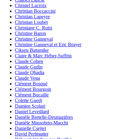
Christel Lacroix
Christian Boccaccini
Christian Lapeyre
Christian Loubet
Christiane C. Ruisi
Christine Baron
Christine Ganneval
Christine Ganneval et Eric Brayer
Cikuru Batumike
Claire & Marc Héber-Suffrin
Claude Cohen
Claude Gudin
Claude Obadia
Claude Vega
Clément Bosqué
Clément Bourgoin
Clément Bucaille
Colette Guedj
Damien Scolari
Daniel Leveillard
Danièle Bretelle-Desmazières
Danièle Massobrio-Macchi
Danielle Csejtei
David Perlmutter