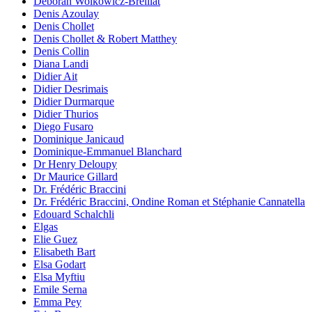
Déborah Wolkowicz-Breillat
Denis Azoulay
Denis Chollet
Denis Chollet & Robert Matthey
Denis Collin
Diana Landi
Didier Ait
Didier Desrimais
Didier Durmarque
Didier Thurios
Diego Fusaro
Dominique Janicaud
Dominique-Emmanuel Blanchard
Dr Henry Deloupy
Dr Maurice Gillard
Dr. Frédéric Braccini
Dr. Frédéric Braccini, Ondine Roman et Stéphanie Cannatella
Edouard Schalchli
Elgas
Elie Guez
Elisabeth Bart
Elsa Godart
Elsa Myftiu
Emile Serna
Emma Pey