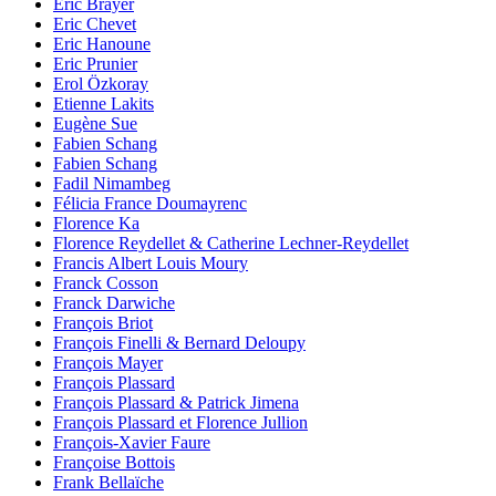
Eric Brayer
Eric Chevet
Eric Hanoune
Eric Prunier
Erol Özkoray
Etienne Lakits
Eugène Sue
Fabien Schang
Fabien Schang
Fadil Nimambeg
Félicia France Doumayrenc
Florence Ka
Florence Reydellet & Catherine Lechner-Reydellet
Francis Albert Louis Moury
Franck Cosson
Franck Darwiche
François Briot
François Finelli & Bernard Deloupy
François Mayer
François Plassard
François Plassard & Patrick Jimena
François Plassard et Florence Jullion
François-Xavier Faure
Françoise Bottois
Frank Bellaïche