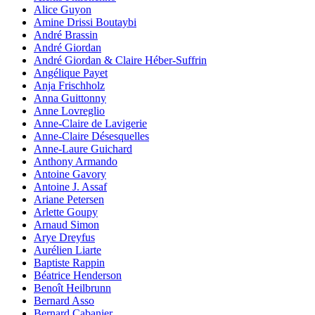
Alice Guyon
Amine Drissi Boutaybi
André Brassin
André Giordan
André Giordan & Claire Héber-Suffrin
Angélique Payet
Anja Frischholz
Anna Guittonny
Anne Lovreglio
Anne-Claire de Lavigerie
Anne-Claire Désesquelles
Anne-Laure Guichard
Anthony Armando
Antoine Gavory
Antoine J. Assaf
Ariane Petersen
Arlette Goupy
Arnaud Simon
Arye Dreyfus
Aurélien Liarte
Baptiste Rappin
Béatrice Henderson
Benoît Heilbrunn
Bernard Asso
Bernard Cabanier