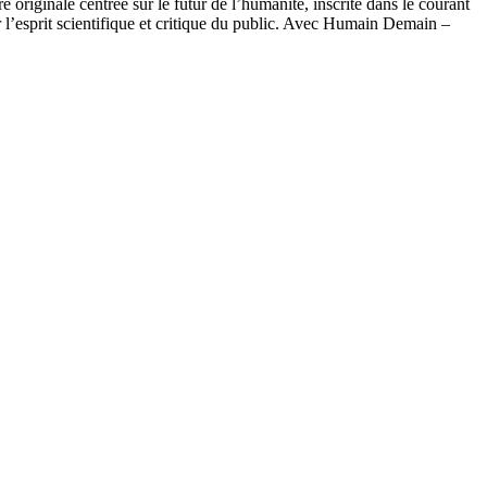
originale centrée sur le futur de l’humanité, inscrite dans le courant
r l’esprit scientifique et critique du public. Avec Humain Demain –