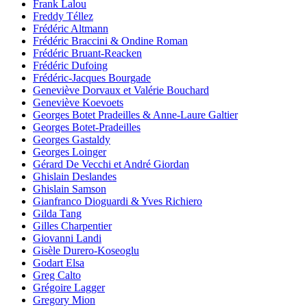
Frank Lalou
Freddy Téllez
Frédéric Altmann
Frédéric Braccini & Ondine Roman
Frédéric Bruant-Reacken
Frédéric Dufoing
Frédéric-Jacques Bourgade
Geneviève Dorvaux et Valérie Bouchard
Geneviève Koevoets
Georges Botet Pradeilles & Anne-Laure Galtier
Georges Botet-Pradeilles
Georges Gastaldy
Georges Loinger
Gérard De Vecchi et André Giordan
Ghislain Deslandes
Ghislain Samson
Gianfranco Dioguardi & Yves Richiero
Gilda Tang
Gilles Charpentier
Giovanni Landi
Gisèle Durero-Koseoglu
Godart Elsa
Greg Calto
Grégoire Lagger
Gregory Mion