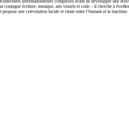
architectures informationnelles complexes avant de développer une œuvre 
 conjugue écriture, musique, arts visuels et code – il cherche à éveille
 propose une coévolution lucide et vitale entre l’humain et la machine.