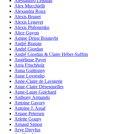
Alessandro Leiduan
Alex Mucchielli
Alexandra Roux
Alexis Brunet
Alexis Legayet
Alexis Philonenko
Alice Guyon
Amine Drissi Boutaybi
André Brassin
André Giordan
André Giordan & Claire Héber-Suffrin
Angélique Payet
Anja Frischholz
Anna Guittonny
Anne Lovreglio
Anne-Claire de Lavigerie
Anne-Claire Désesquelles
Anne-Laure Guichard
Anthony Armando
Antoine Gavory
Antoine J. Assaf
Ariane Petersen
Arlette Goupy
Arnaud Simon
Arye Dreyfus