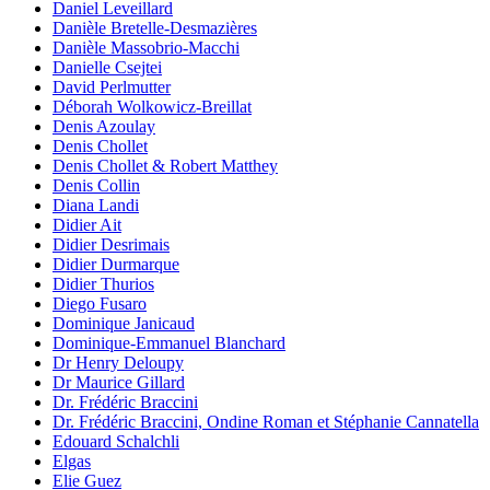
Daniel Leveillard
Danièle Bretelle-Desmazières
Danièle Massobrio-Macchi
Danielle Csejtei
David Perlmutter
Déborah Wolkowicz-Breillat
Denis Azoulay
Denis Chollet
Denis Chollet & Robert Matthey
Denis Collin
Diana Landi
Didier Ait
Didier Desrimais
Didier Durmarque
Didier Thurios
Diego Fusaro
Dominique Janicaud
Dominique-Emmanuel Blanchard
Dr Henry Deloupy
Dr Maurice Gillard
Dr. Frédéric Braccini
Dr. Frédéric Braccini, Ondine Roman et Stéphanie Cannatella
Edouard Schalchli
Elgas
Elie Guez