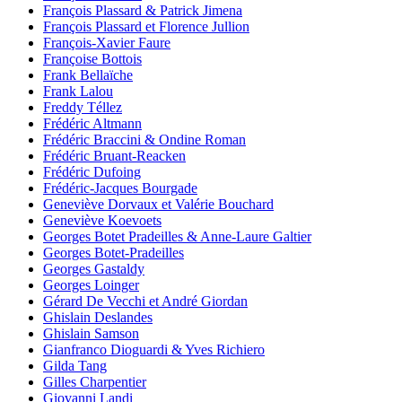
François Plassard & Patrick Jimena
François Plassard et Florence Jullion
François-Xavier Faure
Françoise Bottois
Frank Bellaïche
Frank Lalou
Freddy Téllez
Frédéric Altmann
Frédéric Braccini & Ondine Roman
Frédéric Bruant-Reacken
Frédéric Dufoing
Frédéric-Jacques Bourgade
Geneviève Dorvaux et Valérie Bouchard
Geneviève Koevoets
Georges Botet Pradeilles & Anne-Laure Galtier
Georges Botet-Pradeilles
Georges Gastaldy
Georges Loinger
Gérard De Vecchi et André Giordan
Ghislain Deslandes
Ghislain Samson
Gianfranco Dioguardi & Yves Richiero
Gilda Tang
Gilles Charpentier
Giovanni Landi