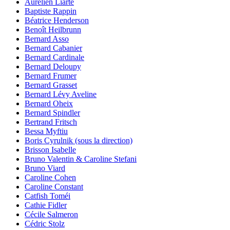
Aurélien Liarte
Baptiste Rappin
Béatrice Henderson
Benoît Heilbrunn
Bernard Asso
Bernard Cabanier
Bernard Cardinale
Bernard Deloupy
Bernard Frumer
Bernard Grasset
Bernard Lévy Aveline
Bernard Oheix
Bernard Spindler
Bertrand Fritsch
Bessa Myftiu
Boris Cyrulnik (sous la direction)
Brisson Isabelle
Bruno Valentin & Caroline Stefani
Bruno Viard
Caroline Cohen
Caroline Constant
Catfish Toméi
Cathie Fidler
Cécile Salmeron
Cédric Stolz