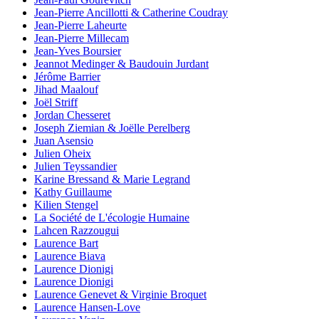
Jean-Pierre Ancillotti & Catherine Coudray
Jean-Pierre Laheurte
Jean-Pierre Millecam
Jean-Yves Boursier
Jeannot Medinger & Baudouin Jurdant
Jérôme Barrier
Jihad Maalouf
Joël Striff
Jordan Chesseret
Joseph Ziemian & Joëlle Perelberg
Juan Asensio
Julien Oheix
Julien Teyssandier
Karine Bressand & Marie Legrand
Kathy Guillaume
Kilien Stengel
La Société de L'écologie Humaine
Lahcen Razzougui
Laurence Bart
Laurence Biava
Laurence Dionigi
Laurence Dionigi
Laurence Genevet & Virginie Broquet
Laurence Hansen-Love