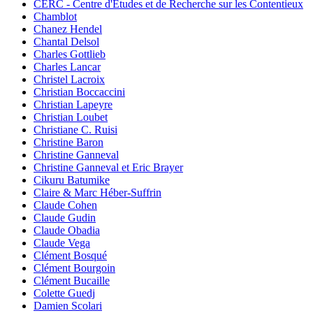
CERC - Centre d'Etudes et de Recherche sur les Contentieux
Chamblot
Chanez Hendel
Chantal Delsol
Charles Gottlieb
Charles Lancar
Christel Lacroix
Christian Boccaccini
Christian Lapeyre
Christian Loubet
Christiane C. Ruisi
Christine Baron
Christine Ganneval
Christine Ganneval et Eric Brayer
Cikuru Batumike
Claire & Marc Héber-Suffrin
Claude Cohen
Claude Gudin
Claude Obadia
Claude Vega
Clément Bosqué
Clément Bourgoin
Clément Bucaille
Colette Guedj
Damien Scolari