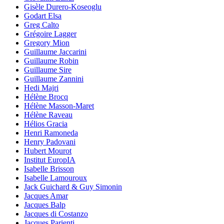
Gisèle Durero-Koseoglu
Godart Elsa
Greg Calto
Grégoire Lagger
Gregory Mion
Guillaume Jaccarini
Guillaume Robin
Guillaume Sire
Guillaume Zannini
Hedi Majri
Hélène Brocq
Hélène Masson-Maret
Hélène Raveau
Hélios Gracia
Henri Ramoneda
Henry Padovani
Hubert Mourot
Institut EuropIA
Isabelle Brisson
Isabelle Lamouroux
Jack Guichard & Guy Simonin
Jacques Amar
Jacques Balp
Jacques di Costanzo
Jacques Parienti