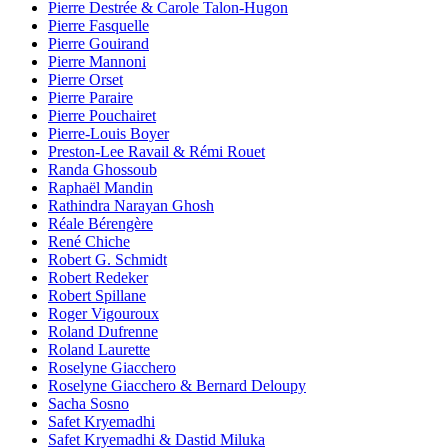
Pierre Destrée & Carole Talon-Hugon
Pierre Fasquelle
Pierre Gouirand
Pierre Mannoni
Pierre Orset
Pierre Paraire
Pierre Pouchairet
Pierre-Louis Boyer
Preston-Lee Ravail & Rémi Rouet
Randa Ghossoub
Raphaël Mandin
Rathindra Narayan Ghosh
Réale Bérengère
René Chiche
Robert G. Schmidt
Robert Redeker
Robert Spillane
Roger Vigouroux
Roland Dufrenne
Roland Laurette
Roselyne Giacchero
Roselyne Giacchero & Bernard Deloupy
Sacha Sosno
Safet Kryemadhi
Safet Kryemadhi & Dastid Miluka