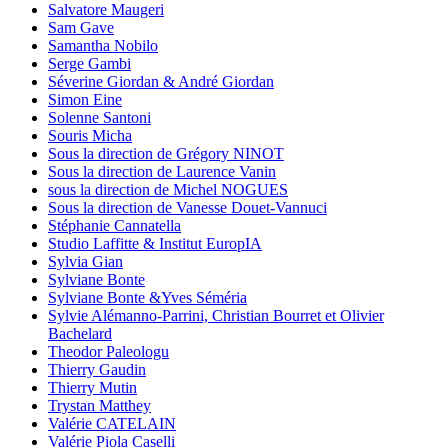
Salvatore Maugeri
Sam Gave
Samantha Nobilo
Serge Gambi
Séverine Giordan & André Giordan
Simon Eine
Solenne Santoni
Souris Micha
Sous la direction de Grégory NINOT
Sous la direction de Laurence Vanin
sous la direction de Michel NOGUES
Sous la direction de Vanesse Douet-Vannuci
Stéphanie Cannatella
Studio Laffitte & Institut EuropIA
Sylvia Gian
Sylviane Bonte
Sylviane Bonte &Yves Séméria
Sylvie Alémanno-Parrini, Christian Bourret et Olivier
Bachelard
Theodor Paleologu
Thierry Gaudin
Thierry Mutin
Trystan Matthey
Valérie CATELAIN
Valérie Piola Caselli