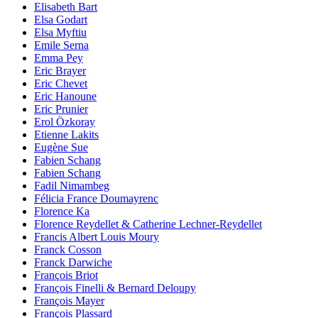
Elisabeth Bart
Elsa Godart
Elsa Myftiu
Emile Serna
Emma Pey
Eric Brayer
Eric Chevet
Eric Hanoune
Eric Prunier
Erol Özkoray
Etienne Lakits
Eugène Sue
Fabien Schang
Fabien Schang
Fadil Nimambeg
Félicia France Doumayrenc
Florence Ka
Florence Reydellet & Catherine Lechner-Reydellet
Francis Albert Louis Moury
Franck Cosson
Franck Darwiche
François Briot
François Finelli & Bernard Deloupy
François Mayer
François Plassard