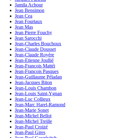
Jamila Achour
Jean Bensimon
Jean Cea
Jean Fourtaux
Jean Mas
Jean Pierre Fouchy
Jean Sarocchi
Jean-Charles Bouchoux
Jean-Claude Dousset
Jean-Claude Royère
Jean-Etienne Joullié
Jean-François Mattéi
Jean-François Pasques
Jean-Guillaume Péladan
Jean-Jacques Biton
Jean-Louis Chambon
Jean-Louis Saint-Ygnan
Jean-Luc Collieux
Jean-Marc Harel-Ramond
Jean-Marie Sonet
Jean-Michel Bellot
Jean-Michel Treille
Jean-Paul Croizé
Jean-Paul Gires
Jean-Paul Gourévitch