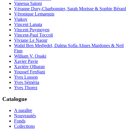
Vanessa Saïoni
Véranne Dury-Charbonnier, Sarah Morisse & Sophie Bérard
Véronique Lemarquis
Viakov
Vincent Lanata
Vincent Puymoyen
Vincent-Paul Toccoli
Viviane Le Naour
Walid Ben Medjedel, Dalma Sofía Ahues Mardones & Neil
Finn
William V. Ouaki
Xavier Pavie
Xavière Olharan
Youssef Ferdjani
Yves Lusson
Yves Séméria
Yves Thorez
Catalogue
A paraître
Nouveautés
Fonds
Collections