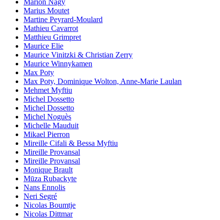
Marion Nagy
Marius Moutet
Martine Peyrard-Moulard
Mathieu Cavarrot
Matthieu Grimpret
Maurice Elie
Maurice Vinitzki & Christian Zerry
Maurice Winnykamen
Max Poty
Max Poty, Dominique Wolton, Anne-Marie Laulan
Mehmet Myftiu
Michel Dossetto
Michel Dossetto
Michel Noguès
Michelle Mauduit
Mikael Pierron
Mireille Cifali & Bessa Myftiu
Mireille Provansal
Mireille Provansal
Monique Brault
Mūza Rubackyte
Nans Ennolis
Neri Segré
Nicolas Boumtje
Nicolas Dittmar