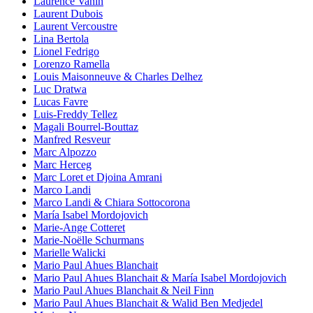
Laurence Vanin
Laurent Dubois
Laurent Vercoustre
Lina Bertola
Lionel Fedrigo
Lorenzo Ramella
Louis Maisonneuve & Charles Delhez
Luc Dratwa
Lucas Favre
Luis-Freddy Tellez
Magali Bourrel-Bouttaz
Manfred Resveur
Marc Alpozzo
Marc Herceg
Marc Loret et Djoina Amrani
Marco Landi
Marco Landi & Chiara Sottocorona
María Isabel Mordojovich
Marie-Ange Cotteret
Marie-Noëlle Schurmans
Marielle Walicki
Mario Paul Ahues Blanchait
Mario Paul Ahues Blanchait & María Isabel Mordojovich
Mario Paul Ahues Blanchait & Neil Finn
Mario Paul Ahues Blanchait & Walid Ben Medjedel