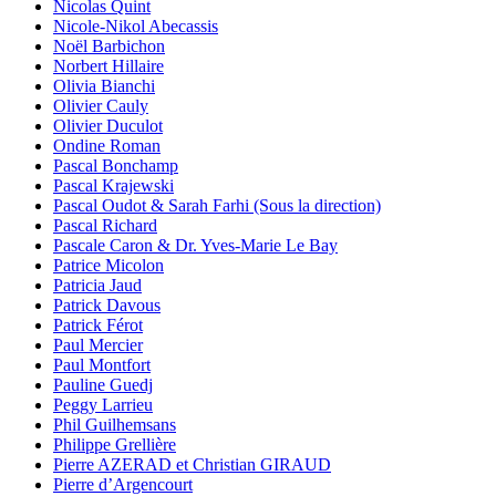
Nicolas Quint
Nicole-Nikol Abecassis
Noël Barbichon
Norbert Hillaire
Olivia Bianchi
Olivier Cauly
Olivier Duculot
Ondine Roman
Pascal Bonchamp
Pascal Krajewski
Pascal Oudot & Sarah Farhi (Sous la direction)
Pascal Richard
Pascale Caron & Dr. Yves-Marie Le Bay
Patrice Micolon
Patricia Jaud
Patrick Davous
Patrick Férot
Paul Mercier
Paul Montfort
Pauline Guedj
Peggy Larrieu
Phil Guilhemsans
Philippe Grellière
Pierre AZERAD et Christian GIRAUD
Pierre d’Argencourt