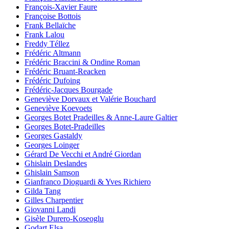
François-Xavier Faure
Françoise Bottois
Frank Bellaïche
Frank Lalou
Freddy Téllez
Frédéric Altmann
Frédéric Braccini & Ondine Roman
Frédéric Bruant-Reacken
Frédéric Dufoing
Frédéric-Jacques Bourgade
Geneviève Dorvaux et Valérie Bouchard
Geneviève Koevoets
Georges Botet Pradeilles & Anne-Laure Galtier
Georges Botet-Pradeilles
Georges Gastaldy
Georges Loinger
Gérard De Vecchi et André Giordan
Ghislain Deslandes
Ghislain Samson
Gianfranco Dioguardi & Yves Richiero
Gilda Tang
Gilles Charpentier
Giovanni Landi
Gisèle Durero-Koseoglu
Godart Elsa