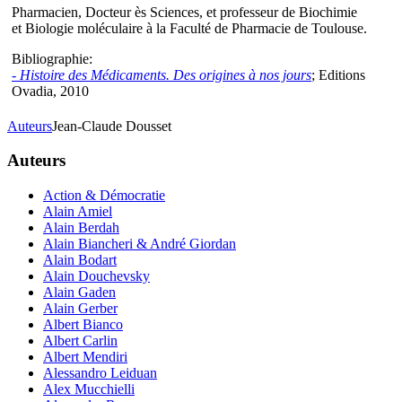
Pharmacien, Docteur ès Sciences, et professeur de Biochimie
et Biologie moléculaire à la Faculté de Pharmacie de Toulouse.
Bibliographie:
- Histoire des Médicaments. Des origines à nos jours
; Editions
Ovadia, 2010
Auteurs
Jean-Claude Dousset
Auteurs
Action & Démocratie
Alain Amiel
Alain Berdah
Alain Biancheri & André Giordan
Alain Bodart
Alain Douchevsky
Alain Gaden
Alain Gerber
Albert Bianco
Albert Carlin
Albert Mendiri
Alessandro Leiduan
Alex Mucchielli