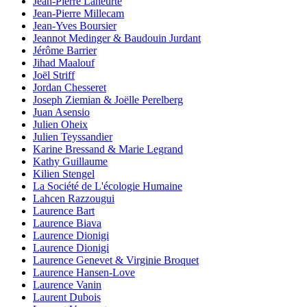
Jean-Pierre Laheurte
Jean-Pierre Millecam
Jean-Yves Boursier
Jeannot Medinger & Baudouin Jurdant
Jérôme Barrier
Jihad Maalouf
Joël Striff
Jordan Chesseret
Joseph Ziemian & Joëlle Perelberg
Juan Asensio
Julien Oheix
Julien Teyssandier
Karine Bressand & Marie Legrand
Kathy Guillaume
Kilien Stengel
La Société de L'écologie Humaine
Lahcen Razzougui
Laurence Bart
Laurence Biava
Laurence Dionigi
Laurence Dionigi
Laurence Genevet & Virginie Broquet
Laurence Hansen-Love
Laurence Vanin
Laurent Dubois