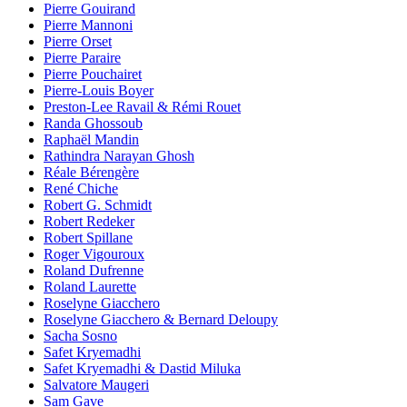
Pierre Gouirand
Pierre Mannoni
Pierre Orset
Pierre Paraire
Pierre Pouchairet
Pierre-Louis Boyer
Preston-Lee Ravail & Rémi Rouet
Randa Ghossoub
Raphaël Mandin
Rathindra Narayan Ghosh
Réale Bérengère
René Chiche
Robert G. Schmidt
Robert Redeker
Robert Spillane
Roger Vigouroux
Roland Dufrenne
Roland Laurette
Roselyne Giacchero
Roselyne Giacchero & Bernard Deloupy
Sacha Sosno
Safet Kryemadhi
Safet Kryemadhi & Dastid Miluka
Salvatore Maugeri
Sam Gave