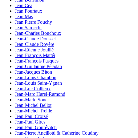
Jean Cea
Jean Fourtaux
Jean Mas
Jean Pierre Fouchy
Jean Sarocchi
Jean-Charles Bouchoux
Jean-Claude Dousset
Jean-Claude Royère
Jean-Etienne Joullié
Jean-François Mattéi
Jean-François Pasques
Jean-Guillaume Péladan
Jean-Jacques Biton
Jean-Louis Chambon
Jean-Louis Saint-Ygnan
Jean-Luc Collieux
Jean-Marc Harel-Ramond
Jean-Marie Sonet
Jean-Michel Bellot
Jean-Michel Treille
Jean-Paul Croizé
Jean-Paul Gires
Jean-Paul Gourévitch
Jean-Pierre Ancillotti & Catherine Coudray