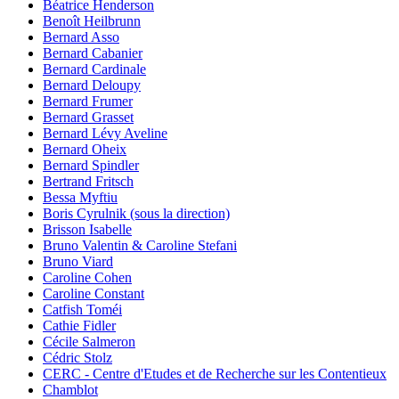
Béatrice Henderson
Benoît Heilbrunn
Bernard Asso
Bernard Cabanier
Bernard Cardinale
Bernard Deloupy
Bernard Frumer
Bernard Grasset
Bernard Lévy Aveline
Bernard Oheix
Bernard Spindler
Bertrand Fritsch
Bessa Myftiu
Boris Cyrulnik (sous la direction)
Brisson Isabelle
Bruno Valentin & Caroline Stefani
Bruno Viard
Caroline Cohen
Caroline Constant
Catfish Toméi
Cathie Fidler
Cécile Salmeron
Cédric Stolz
CERC - Centre d'Etudes et de Recherche sur les Contentieux
Chamblot