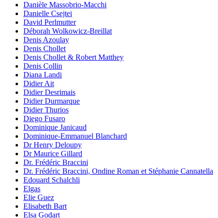
Danièle Massobrio-Macchi
Danielle Csejtei
David Perlmutter
Déborah Wolkowicz-Breillat
Denis Azoulay
Denis Chollet
Denis Chollet & Robert Matthey
Denis Collin
Diana Landi
Didier Ait
Didier Desrimais
Didier Durmarque
Didier Thurios
Diego Fusaro
Dominique Janicaud
Dominique-Emmanuel Blanchard
Dr Henry Deloupy
Dr Maurice Gillard
Dr. Frédéric Braccini
Dr. Frédéric Braccini, Ondine Roman et Stéphanie Cannatella
Edouard Schalchli
Elgas
Elie Guez
Elisabeth Bart
Elsa Godart