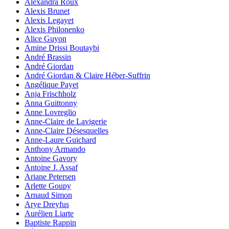
Alexandra Roux
Alexis Brunet
Alexis Legayet
Alexis Philonenko
Alice Guyon
Amine Drissi Boutaybi
André Brassin
André Giordan
André Giordan & Claire Héber-Suffrin
Angélique Payet
Anja Frischholz
Anna Guittonny
Anne Lovreglio
Anne-Claire de Lavigerie
Anne-Claire Désesquelles
Anne-Laure Guichard
Anthony Armando
Antoine Gavory
Antoine J. Assaf
Ariane Petersen
Arlette Goupy
Arnaud Simon
Arye Dreyfus
Aurélien Liarte
Baptiste Rappin