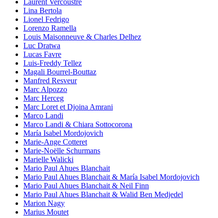
Laurent Vercoustre
Lina Bertola
Lionel Fedrigo
Lorenzo Ramella
Louis Maisonneuve & Charles Delhez
Luc Dratwa
Lucas Favre
Luis-Freddy Tellez
Magali Bourrel-Bouttaz
Manfred Resveur
Marc Alpozzo
Marc Herceg
Marc Loret et Djoina Amrani
Marco Landi
Marco Landi & Chiara Sottocorona
María Isabel Mordojovich
Marie-Ange Cotteret
Marie-Noëlle Schurmans
Marielle Walicki
Mario Paul Ahues Blanchait
Mario Paul Ahues Blanchait & María Isabel Mordojovich
Mario Paul Ahues Blanchait & Neil Finn
Mario Paul Ahues Blanchait & Walid Ben Medjedel
Marion Nagy
Marius Moutet