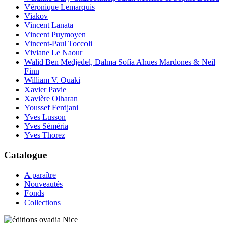
Véronique Lemarquis
Viakov
Vincent Lanata
Vincent Puymoyen
Vincent-Paul Toccoli
Viviane Le Naour
Walid Ben Medjedel, Dalma Sofía Ahues Mardones & Neil
Finn
William V. Ouaki
Xavier Pavie
Xavière Olharan
Youssef Ferdjani
Yves Lusson
Yves Séméria
Yves Thorez
Catalogue
A paraître
Nouveautés
Fonds
Collections