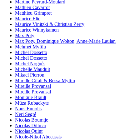
Martine Peyrard-Moulard
Mathieu Cavarrot
Matthieu Grimpret
Maurice Elie
Maurice Vinitzki & Christian Zerry
Maurice Winnykamen
Max Poty
Max Poty, Dominique Wolton, Anne-Marie Laulan
Mehmet Myftiu
Michel Dossetto
Michel Dossetto
Michel Noguès
Michelle Mauduit
Mikael Pierron
Mireille Cifali & Bessa Myftiu
Mireille Provansal
Mireille Provansal
Monique Brault
Mūza Rubackyte
Nans Ennolis
Neri Segré
Nicolas Boumtje
Nicolas Dittmar
Nicolas Quint
Nicole-Nikol Abecassis