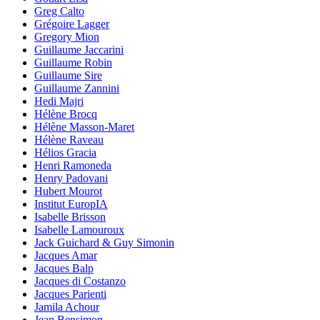
Greg Calto
Grégoire Lagger
Gregory Mion
Guillaume Jaccarini
Guillaume Robin
Guillaume Sire
Guillaume Zannini
Hedi Majri
Hélène Brocq
Hélène Masson-Maret
Hélène Raveau
Hélios Gracia
Henri Ramoneda
Henry Padovani
Hubert Mourot
Institut EuropIA
Isabelle Brisson
Isabelle Lamouroux
Jack Guichard & Guy Simonin
Jacques Amar
Jacques Balp
Jacques di Costanzo
Jacques Parienti
Jamila Achour
Jean Bensimon