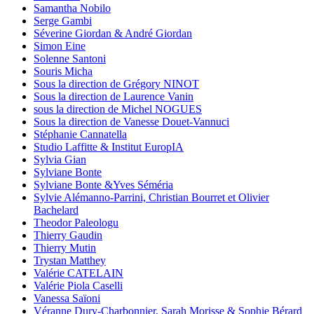
Samantha Nobilo
Serge Gambi
Séverine Giordan & André Giordan
Simon Eine
Solenne Santoni
Souris Micha
Sous la direction de Grégory NINOT
Sous la direction de Laurence Vanin
sous la direction de Michel NOGUES
Sous la direction de Vanesse Douet-Vannuci
Stéphanie Cannatella
Studio Laffitte & Institut EuropIA
Sylvia Gian
Sylviane Bonte
Sylviane Bonte &Yves Séméria
Sylvie Alémanno-Parrini, Christian Bourret et Olivier
Bachelard
Theodor Paleologu
Thierry Gaudin
Thierry Mutin
Trystan Matthey
Valérie CATELAIN
Valérie Piola Caselli
Vanessa Saïoni
Véranne Dury-Charbonnier, Sarah Morisse & Sophie Bérard