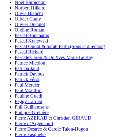
Noël Barbichon
Norbert Hillaire
Olivia Bianchi
Olivier Cauly
Olivier Duculot
Ondine Roman
Pascal Bonchamp
Pascal Krajewski
Pascal Oudot & Sarah Farhi (Sous la direction)
Pascal Richard
Pascale Caron & Dr. Yves-Marie Le Bay
Patrice Micolon
Patricia Jaud
Patrick Davous
Patrick Férot
Paul Mercier
Paul Montfort
Pauline Guedj
Peggy Larrieu
Phil Guilhemsans
Philippe Grellière
Pierre AZERAD et Christian GIRAUD
Pierre d’Argencourt
Pierre Destrée & Carole Talon-Hugon
Pierre Fasquelle