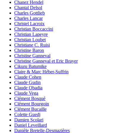
Chanez Hendel
Chantal Delsol
Charles Gottlieb
Charles Lancar
Christel Lacroix
Christian Boccaccini
Christian Lapeyre
Christian Loubet
Christiane C. Ruisi
Christine Baron
Christine Ganneval
Christine Ganneval et Eric Brayer
Cikuru Batumike
Claire & Marc Héber-Suffrin
Claude Cohen
Claude Gudin
Claude Obadia
Claude Vega
Clément Bosqué
Clément Bourgoin
Clément Bucaille
Colette Guedj
Damien Scolari
Daniel Leveillard
Danièle Bretelle-Desmazières