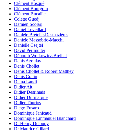
Clément Bosqué
Clément Bourgoin
Clément Bucaille
Colette Guedj
Damien Scolari
Daniel Leveillard
Danièle Bretelle-Desmazières
Danièle Massobrio-Macchi
Danielle Csejtei
David Perlmutter
Déborah Wolkowicz-Breillat
Denis Azoulay
Denis Chollet
Denis Chollet & Robert Matthey
Denis Collin
Diana Landi
Didier Ait
Didier Desrimais
Didier Durmarque
Didier Thurios
Diego Fusaro
Dominique Janicaud
Dominique-Emmanuel Blanchard
Dr Henry Deloupy
Dr Maurice Gillard