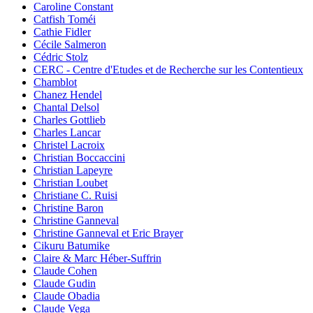
Caroline Constant
Catfish Toméi
Cathie Fidler
Cécile Salmeron
Cédric Stolz
CERC - Centre d'Etudes et de Recherche sur les Contentieux
Chamblot
Chanez Hendel
Chantal Delsol
Charles Gottlieb
Charles Lancar
Christel Lacroix
Christian Boccaccini
Christian Lapeyre
Christian Loubet
Christiane C. Ruisi
Christine Baron
Christine Ganneval
Christine Ganneval et Eric Brayer
Cikuru Batumike
Claire & Marc Héber-Suffrin
Claude Cohen
Claude Gudin
Claude Obadia
Claude Vega