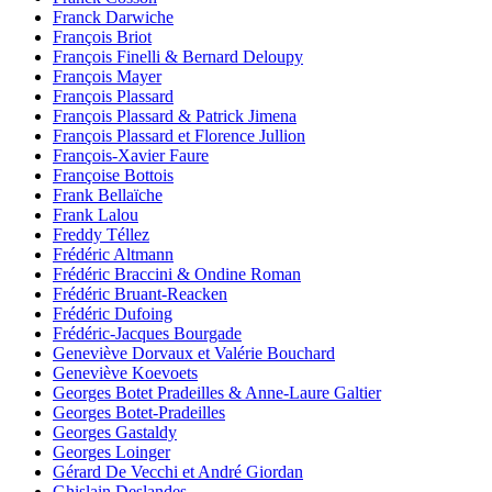
Franck Darwiche
François Briot
François Finelli & Bernard Deloupy
François Mayer
François Plassard
François Plassard & Patrick Jimena
François Plassard et Florence Jullion
François-Xavier Faure
Françoise Bottois
Frank Bellaïche
Frank Lalou
Freddy Téllez
Frédéric Altmann
Frédéric Braccini & Ondine Roman
Frédéric Bruant-Reacken
Frédéric Dufoing
Frédéric-Jacques Bourgade
Geneviève Dorvaux et Valérie Bouchard
Geneviève Koevoets
Georges Botet Pradeilles & Anne-Laure Galtier
Georges Botet-Pradeilles
Georges Gastaldy
Georges Loinger
Gérard De Vecchi et André Giordan
Ghislain Deslandes