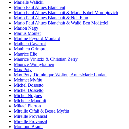
Marielle Walicki
Mario Paul Ahues Blanchait
Mario Paul Ahues Blanchait & María Isabel Mordojovich
Mario Paul Ahues Blanchait & Neil Finn
Mario Paul Ahues Blanchait & Walid Ben Medjedel
Marion Nagy
Marius Moutet
Martine Peyrard-Moulard
Mathieu Cavarrot
Matthieu Grimpret
Maurice Elie
Maurice Vinitzki & Christian Zerry
Maurice Winnykamen
Max Poty
Max Poty, Dominique Wolton, Anne-Marie Laulan
Mehmet Myftiu
Michel Dossetto
Michel Dossetto
Michel Noguès
Michelle Mauduit
Mikael Pierron
Mireille Cifali & Bessa Myftiu
Mireille Provansal
Mireille Provansal
Monique Brault