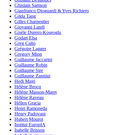
Ghislain Samson
Gianfranco Dioguardi & Yves Richiero
Gilda Tang
Gilles Charpentier
Giovanni Landi
Gisèle Durero-Koseoglu
Godart Elsa
Greg Calto
Grégoire Lagger
Gregory Mion
Guillaume Jaccarini
Guillaume Robin
Guillaume Sire
Guillaume Zannini
Hedi Majri
Hélène Brocq
Hélène Masson-Maret
Hélène Raveau
Hélios Gracia
Henri Ramoneda
Henry Padovani
Hubert Mourot
Institut EuropIA
Isabelle Brisson