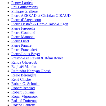
Peggy Larrieu
Phil Guilhemsans
Philippe Grellière
Pierre AZERAD et Christian GIRAUD
Pierre d’Argencourt
Pierre Destrée & Carole Talon-Hugon
Pierre Fasquelle
Pierre Gouirand
Pierre Mannoni
Pierre Orset
Pierre Paraire
Pierre Pouchairet
Pierre-Louis Boyer
Preston-Lee Ravail & Rémi Rouet
Randa Ghossoub
Raphaël Mandin
Rathindra Narayan Ghosh
Réale Bérengère
René Chiche
Robert G. Schmidt
Robert Redeker
Robert Spillane
Roger Vigouroux
Roland Dufrenne
Roland Laurette