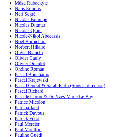
Mūza Rubackyte
Nans Ennolis
Neri Segré
Nicolas Boumtje
Nicolas Dittmar
Nicolas Quint
Nicole-Nikol Abecassis
Noël Barbichon
Norbert Hillaire
Olivia Bianchi
Olivier Cauly
Olivier Duculot
Ondine Roman
Pascal Bonchamp
Pascal Krajewski
Pascal Oudot & Sarah Farhi (Sous la direction)
Pascal Richard
Pascale Caron & Dr. Yves-Marie Le Bay
Patrice Micolon
Patricia Jaud
Patrick Davous
Patrick Férot
Paul Mercier
Paul Montfort
Pauline Guedj