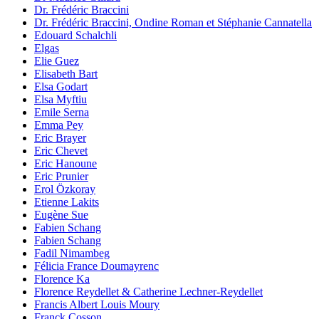
Dr. Frédéric Braccini
Dr. Frédéric Braccini, Ondine Roman et Stéphanie Cannatella
Edouard Schalchli
Elgas
Elie Guez
Elisabeth Bart
Elsa Godart
Elsa Myftiu
Emile Serna
Emma Pey
Eric Brayer
Eric Chevet
Eric Hanoune
Eric Prunier
Erol Özkoray
Etienne Lakits
Eugène Sue
Fabien Schang
Fabien Schang
Fadil Nimambeg
Félicia France Doumayrenc
Florence Ka
Florence Reydellet & Catherine Lechner-Reydellet
Francis Albert Louis Moury
Franck Cosson