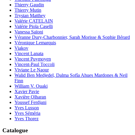
Thierry Gaudin
Thierry Mutin
Trystan Matthey
Valérie CATELAIN
Valérie Piola Caselli
Vanessa Saïoni
Véranne Dury-Charbonnier, Sarah Morisse & Sophie Bérard
Véronique Lemarquis
Viakov
Vincent Lanata
Vincent Puymoyen
Vincent-Paul Toccoli
Viviane Le Naour
Walid Ben Medjedel, Dalma Sofía Ahues Mardones & Neil
Finn
William V. Ouaki
Xavier Pavie
Xavière Olharan
Youssef Ferdjani
Yves Lusson
Yves Séméria
Yves Thorez
Catalogue