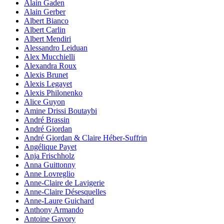
Alain Gaden
Alain Gerber
Albert Bianco
Albert Carlin
Albert Mendiri
Alessandro Leiduan
Alex Mucchielli
Alexandra Roux
Alexis Brunet
Alexis Legayet
Alexis Philonenko
Alice Guyon
Amine Drissi Boutaybi
André Brassin
André Giordan
André Giordan & Claire Héber-Suffrin
Angélique Payet
Anja Frischholz
Anna Guittonny
Anne Lovreglio
Anne-Claire de Lavigerie
Anne-Claire Désesquelles
Anne-Laure Guichard
Anthony Armando
Antoine Gavory