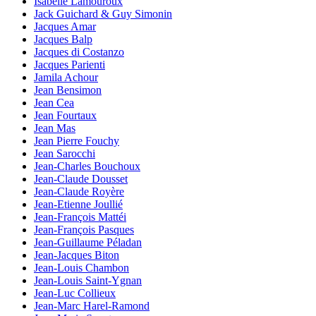
Isabelle Lamouroux
Jack Guichard & Guy Simonin
Jacques Amar
Jacques Balp
Jacques di Costanzo
Jacques Parienti
Jamila Achour
Jean Bensimon
Jean Cea
Jean Fourtaux
Jean Mas
Jean Pierre Fouchy
Jean Sarocchi
Jean-Charles Bouchoux
Jean-Claude Dousset
Jean-Claude Royère
Jean-Etienne Joullié
Jean-François Mattéi
Jean-François Pasques
Jean-Guillaume Péladan
Jean-Jacques Biton
Jean-Louis Chambon
Jean-Louis Saint-Ygnan
Jean-Luc Collieux
Jean-Marc Harel-Ramond