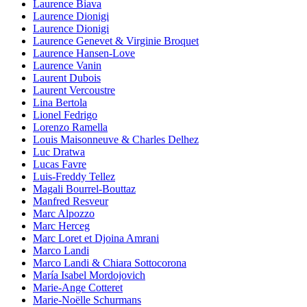
Laurence Biava
Laurence Dionigi
Laurence Dionigi
Laurence Genevet & Virginie Broquet
Laurence Hansen-Love
Laurence Vanin
Laurent Dubois
Laurent Vercoustre
Lina Bertola
Lionel Fedrigo
Lorenzo Ramella
Louis Maisonneuve & Charles Delhez
Luc Dratwa
Lucas Favre
Luis-Freddy Tellez
Magali Bourrel-Bouttaz
Manfred Resveur
Marc Alpozzo
Marc Herceg
Marc Loret et Djoina Amrani
Marco Landi
Marco Landi & Chiara Sottocorona
María Isabel Mordojovich
Marie-Ange Cotteret
Marie-Noëlle Schurmans