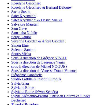
Roselyne Giacchero
Roselyne Giacchero & Bernard Deloupy
Sacha Sosno
Safet Kryemadhi
Safet Kryemadhi & Dastid Miluka
Salvatore Maugeri
Sam Gave
Samantha Nobilo
Serge Gambi
Séverine Giordan & André Giordan
Simon Eine
Solenne Santoni
Souris Micha
Sous la direction de Grégory NINOT
Sous la direction de Laurence Vanin
sous la direction de Michel NOGUES
Sous la direction de Vanesse Douet-Vannuci
Stéphanie Cannatella
Studio Laffitte & Institut EuropIA
Sylvia Gian
Sylviane Bonte
Sylviane Bonte &Yves Séméria
Sylvie Alémanno-Parrini, Christian Bourret et Olivier
Bachelard
Theodor Paleologu