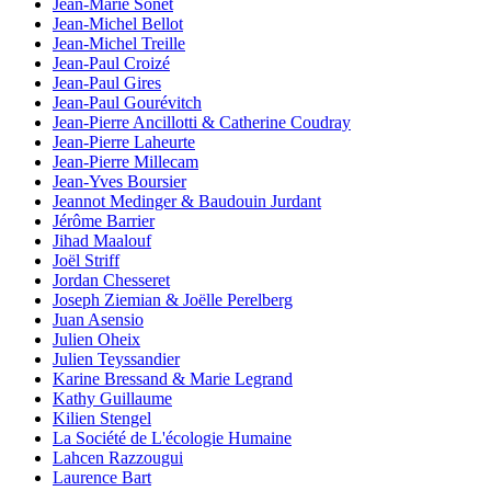
Jean-Marie Sonet
Jean-Michel Bellot
Jean-Michel Treille
Jean-Paul Croizé
Jean-Paul Gires
Jean-Paul Gourévitch
Jean-Pierre Ancillotti & Catherine Coudray
Jean-Pierre Laheurte
Jean-Pierre Millecam
Jean-Yves Boursier
Jeannot Medinger & Baudouin Jurdant
Jérôme Barrier
Jihad Maalouf
Joël Striff
Jordan Chesseret
Joseph Ziemian & Joëlle Perelberg
Juan Asensio
Julien Oheix
Julien Teyssandier
Karine Bressand & Marie Legrand
Kathy Guillaume
Kilien Stengel
La Société de L'écologie Humaine
Lahcen Razzougui
Laurence Bart