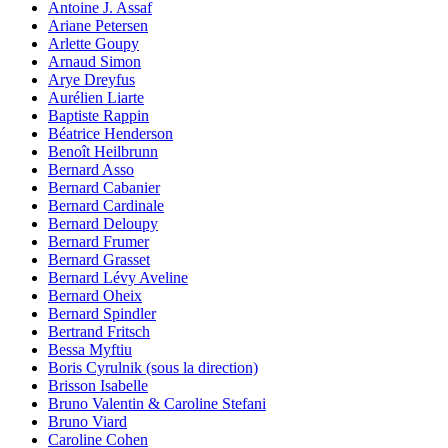
Antoine J. Assaf
Ariane Petersen
Arlette Goupy
Arnaud Simon
Arye Dreyfus
Aurélien Liarte
Baptiste Rappin
Béatrice Henderson
Benoît Heilbrunn
Bernard Asso
Bernard Cabanier
Bernard Cardinale
Bernard Deloupy
Bernard Frumer
Bernard Grasset
Bernard Lévy Aveline
Bernard Oheix
Bernard Spindler
Bertrand Fritsch
Bessa Myftiu
Boris Cyrulnik (sous la direction)
Brisson Isabelle
Bruno Valentin & Caroline Stefani
Bruno Viard
Caroline Cohen