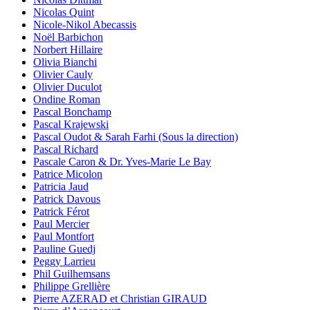
Nicolas Quint
Nicole-Nikol Abecassis
Noël Barbichon
Norbert Hillaire
Olivia Bianchi
Olivier Cauly
Olivier Duculot
Ondine Roman
Pascal Bonchamp
Pascal Krajewski
Pascal Oudot & Sarah Farhi (Sous la direction)
Pascal Richard
Pascale Caron & Dr. Yves-Marie Le Bay
Patrice Micolon
Patricia Jaud
Patrick Davous
Patrick Férot
Paul Mercier
Paul Montfort
Pauline Guedj
Peggy Larrieu
Phil Guilhemsans
Philippe Grellière
Pierre AZERAD et Christian GIRAUD