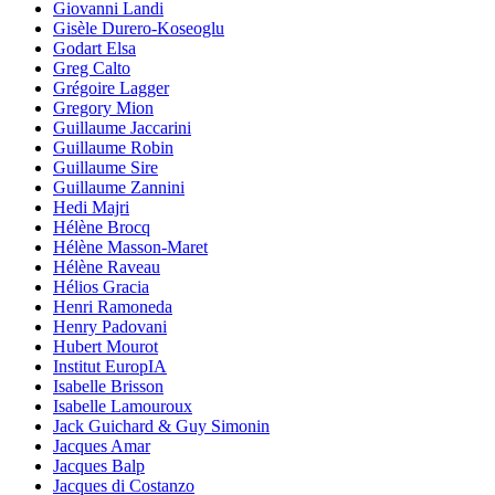
Giovanni Landi
Gisèle Durero-Koseoglu
Godart Elsa
Greg Calto
Grégoire Lagger
Gregory Mion
Guillaume Jaccarini
Guillaume Robin
Guillaume Sire
Guillaume Zannini
Hedi Majri
Hélène Brocq
Hélène Masson-Maret
Hélène Raveau
Hélios Gracia
Henri Ramoneda
Henry Padovani
Hubert Mourot
Institut EuropIA
Isabelle Brisson
Isabelle Lamouroux
Jack Guichard & Guy Simonin
Jacques Amar
Jacques Balp
Jacques di Costanzo