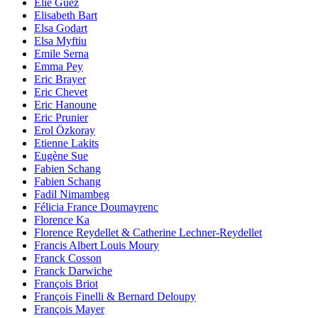
Elie Guez
Elisabeth Bart
Elsa Godart
Elsa Myftiu
Emile Serna
Emma Pey
Eric Brayer
Eric Chevet
Eric Hanoune
Eric Prunier
Erol Özkoray
Etienne Lakits
Eugène Sue
Fabien Schang
Fabien Schang
Fadil Nimambeg
Félicia France Doumayrenc
Florence Ka
Florence Reydellet & Catherine Lechner-Reydellet
Francis Albert Louis Moury
Franck Cosson
Franck Darwiche
François Briot
François Finelli & Bernard Deloupy
François Mayer