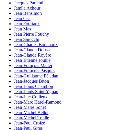
Jacques Parienti
Jamila Achour
Jean Bensimon
Jean Cea
Jean Fourtaux
Jean Mas
Jean Pierre Fouchy
Jean Sarocchi
Jean-Charles Bouchoux
Jean-Claude Dousset
Jean-Claude Royère
Jean-Etienne Joullié
Jean-François Mattéi
Jean-François Pasques
Jean-Guillaume Péladan
Jean-Jacques Biton
Jean-Louis Chambon
Jean-Louis Saint-Ygnan
Jean-Luc Collieux
Jean-Marc Harel-Ramond
Jean-Marie Sonet
Jean-Michel Bellot
Jean-Michel Treille
Jean-Paul Croizé
Jean-Paul Gires