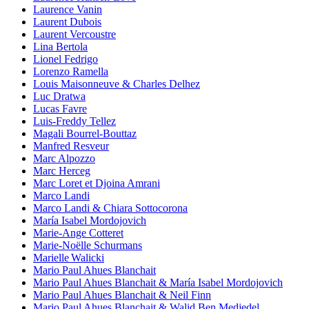
Laurence Vanin
Laurent Dubois
Laurent Vercoustre
Lina Bertola
Lionel Fedrigo
Lorenzo Ramella
Louis Maisonneuve & Charles Delhez
Luc Dratwa
Lucas Favre
Luis-Freddy Tellez
Magali Bourrel-Bouttaz
Manfred Resveur
Marc Alpozzo
Marc Herceg
Marc Loret et Djoina Amrani
Marco Landi
Marco Landi & Chiara Sottocorona
María Isabel Mordojovich
Marie-Ange Cotteret
Marie-Noëlle Schurmans
Marielle Walicki
Mario Paul Ahues Blanchait
Mario Paul Ahues Blanchait & María Isabel Mordojovich
Mario Paul Ahues Blanchait & Neil Finn
Mario Paul Ahues Blanchait & Walid Ben Medjedel