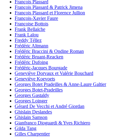
François Plassard
François Plassard & Patrick Jimena
François Plassard et Florence Jullion
François-Xavier Faure
Françoise Bottois
Frank Bellaïche
Frank Lalou
Freddy Téllez
Frédéric Altmann
Frédéric Braccini & Ondine Roman
Frédéric Bruant-Reacken
Frédéric Dufoing
Frédéric-Jacques Bourgade
Geneviève Dorvaux et Valérie Bouchard
Geneviève Koevoets
Georges Botet Pradeilles & Anne-Laure Galtier
Georges Botet-Pradeilles
Georges Gastaldy
Georges Loinger
Gérard De Vecchi et André Giordan
Ghislain Deslandes
Ghislain Samson
Gianfranco Dioguardi & Yves Richiero
Gilda Tang
Gilles Charpentier