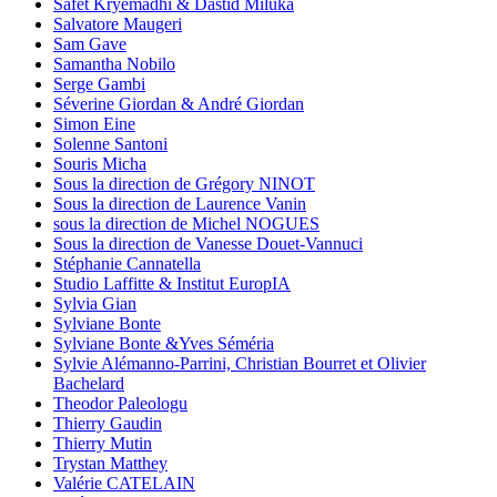
Safet Kryemadhi & Dastid Miluka
Salvatore Maugeri
Sam Gave
Samantha Nobilo
Serge Gambi
Séverine Giordan & André Giordan
Simon Eine
Solenne Santoni
Souris Micha
Sous la direction de Grégory NINOT
Sous la direction de Laurence Vanin
sous la direction de Michel NOGUES
Sous la direction de Vanesse Douet-Vannuci
Stéphanie Cannatella
Studio Laffitte & Institut EuropIA
Sylvia Gian
Sylviane Bonte
Sylviane Bonte &Yves Séméria
Sylvie Alémanno-Parrini, Christian Bourret et Olivier
Bachelard
Theodor Paleologu
Thierry Gaudin
Thierry Mutin
Trystan Matthey
Valérie CATELAIN