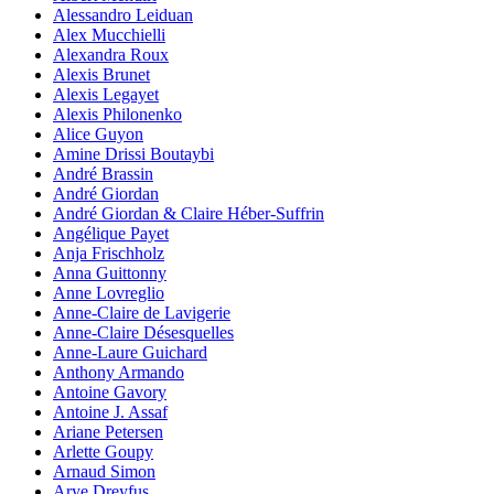
Alessandro Leiduan
Alex Mucchielli
Alexandra Roux
Alexis Brunet
Alexis Legayet
Alexis Philonenko
Alice Guyon
Amine Drissi Boutaybi
André Brassin
André Giordan
André Giordan & Claire Héber-Suffrin
Angélique Payet
Anja Frischholz
Anna Guittonny
Anne Lovreglio
Anne-Claire de Lavigerie
Anne-Claire Désesquelles
Anne-Laure Guichard
Anthony Armando
Antoine Gavory
Antoine J. Assaf
Ariane Petersen
Arlette Goupy
Arnaud Simon
Arye Dreyfus