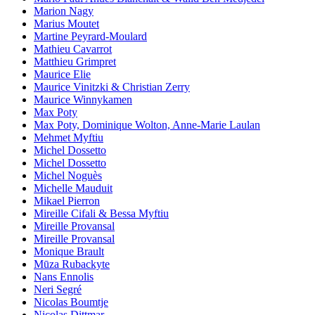
Marion Nagy
Marius Moutet
Martine Peyrard-Moulard
Mathieu Cavarrot
Matthieu Grimpret
Maurice Elie
Maurice Vinitzki & Christian Zerry
Maurice Winnykamen
Max Poty
Max Poty, Dominique Wolton, Anne-Marie Laulan
Mehmet Myftiu
Michel Dossetto
Michel Dossetto
Michel Noguès
Michelle Mauduit
Mikael Pierron
Mireille Cifali & Bessa Myftiu
Mireille Provansal
Mireille Provansal
Monique Brault
Mūza Rubackyte
Nans Ennolis
Neri Segré
Nicolas Boumtje
Nicolas Dittmar