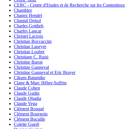
CERC - Centre d'Etudes et de Recherche sur les Contentieux
Chamblot
Chanez Hendel
Chantal Delsol
Charles Gottlieb
Charles Lancar
Christel Lacroix
Christian Boccaccini
Christian Lapeyre
Christian Loubet
Christiane C. Ruisi
Christine Baron
Christine Ganneval
Christine Ganneval et Eric Brayer
Cikuru Batumike
Claire & Marc Héber-Suffrin
Claude Cohen
Claude Gudin
Claude Obadia
Claude Vega
Clément Bosqué
Clément Bourgoin
Clément Bucaille
Colette Guedj