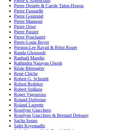
Pierre d’Argencourt
Pierre Destrée & Carole Talon-Hugon
Pierre Fasquelle
Pierre Gouirand
Pierre Mannoni
Pierre Orset
Pierre Paraire
Pierre Pouchairet
Pierre-Louis Boyer
Preston-Lee Ravail & Rémi Rouet
Randa Ghossoub
Raphaël Mandin
Rathindra Narayan Ghosh
Réale Bérengère
René Chiche
Robert G. Schmidt
Robert Redeker
Robert Spillane
Roger Vigouroux
Roland Dufrenne
Roland Laurette
Roselyne Giacchero
Roselyne Giacchero & Bernard Deloupy
Sacha Sosno
Safet Kryemadhi