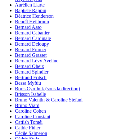
Aurélien Liarte
Baptiste Rappin
Béatrice Henderson
Benoît Heilbrunn
Bernard Asso
Bernard Cabanier
Bernard Cardinale
Bernard Deloupy
Bernard Frumer
Bernard Grasset
Bernard Lévy Aveline
Bernard Oheix
Bernard Spindler
Bertrand Fritsch
Bessa Myftiu
Boris Cyrulnik (sous la direction)
Brisson Isabelle
Bruno Valentin & Caroline Stefani
Bruno Viard
Caroline Cohen
Caroline Constant
Catfish Toméi
Cathie Fidler
Cécile Salmeron
Cédric Stolz