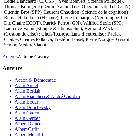
Eddie Blanchard (CFOSN), Yves Boisvert (Science Politique),
Thomas Bourgerie (Centre National des Opérations de la DGGN),
Quentin Brot (SPP), Laurent Chaudron (Science de la cognition)
Benoît Haberbush (Histoire), Pierre Lemarquis (Neurologue. Co.
Dir. Chaire ECOT), Patrick Perrot (GN), Wilfried Stefic (SPP),
Laurence Vanin (Éthique & Philosophie), Bertrand Weckel
(Gestion de crise) ; Chefs/Représentants d’entreprise : Patrick
Chable, Charles Pallanca, Frédéric Loisel, Pierre Nougué, Gérard
Sénior, Meddy Viadot.
Auteurs
Antoine Gavory
Auteurs
Action & Démocratie
Alain Amiel
Alain Berdah
Alain Biancheri & André Giordan
Alain Bodart
Alain Douchevsky
Alain Gaden
Alain Gerber
Albert Bianco
Albert Carlin
Albert Mendiri