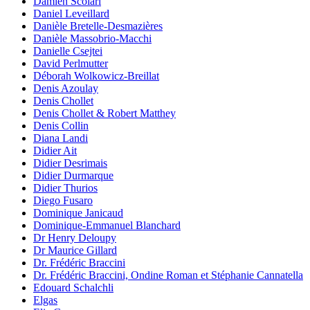
Damien Scolari
Daniel Leveillard
Danièle Bretelle-Desmazières
Danièle Massobrio-Macchi
Danielle Csejtei
David Perlmutter
Déborah Wolkowicz-Breillat
Denis Azoulay
Denis Chollet
Denis Chollet & Robert Matthey
Denis Collin
Diana Landi
Didier Ait
Didier Desrimais
Didier Durmarque
Didier Thurios
Diego Fusaro
Dominique Janicaud
Dominique-Emmanuel Blanchard
Dr Henry Deloupy
Dr Maurice Gillard
Dr. Frédéric Braccini
Dr. Frédéric Braccini, Ondine Roman et Stéphanie Cannatella
Edouard Schalchli
Elgas