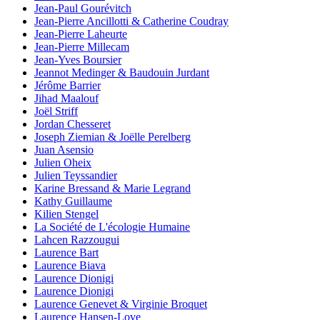
Jean-Paul Gourévitch
Jean-Pierre Ancillotti & Catherine Coudray
Jean-Pierre Laheurte
Jean-Pierre Millecam
Jean-Yves Boursier
Jeannot Medinger & Baudouin Jurdant
Jérôme Barrier
Jihad Maalouf
Joël Striff
Jordan Chesseret
Joseph Ziemian & Joëlle Perelberg
Juan Asensio
Julien Oheix
Julien Teyssandier
Karine Bressand & Marie Legrand
Kathy Guillaume
Kilien Stengel
La Société de L'écologie Humaine
Lahcen Razzougui
Laurence Bart
Laurence Biava
Laurence Dionigi
Laurence Dionigi
Laurence Genevet & Virginie Broquet
Laurence Hansen-Love