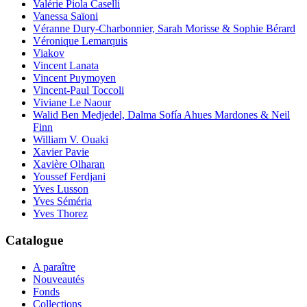
Valérie Piola Caselli
Vanessa Saïoni
Véranne Dury-Charbonnier, Sarah Morisse & Sophie Bérard
Véronique Lemarquis
Viakov
Vincent Lanata
Vincent Puymoyen
Vincent-Paul Toccoli
Viviane Le Naour
Walid Ben Medjedel, Dalma Sofía Ahues Mardones & Neil
Finn
William V. Ouaki
Xavier Pavie
Xavière Olharan
Youssef Ferdjani
Yves Lusson
Yves Séméria
Yves Thorez
Catalogue
A paraître
Nouveautés
Fonds
Collections