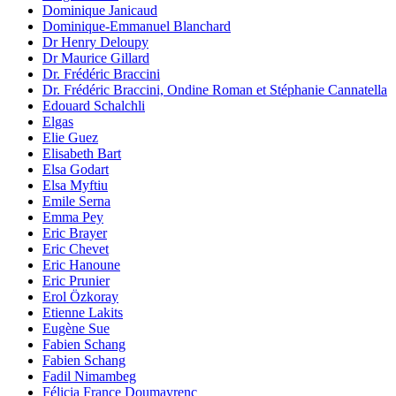
Dominique Janicaud
Dominique-Emmanuel Blanchard
Dr Henry Deloupy
Dr Maurice Gillard
Dr. Frédéric Braccini
Dr. Frédéric Braccini, Ondine Roman et Stéphanie Cannatella
Edouard Schalchli
Elgas
Elie Guez
Elisabeth Bart
Elsa Godart
Elsa Myftiu
Emile Serna
Emma Pey
Eric Brayer
Eric Chevet
Eric Hanoune
Eric Prunier
Erol Özkoray
Etienne Lakits
Eugène Sue
Fabien Schang
Fabien Schang
Fadil Nimambeg
Félicia France Doumayrenc