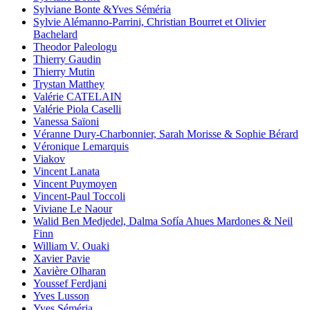
Sylviane Bonte &Yves Séméria
Sylvie Alémanno-Parrini, Christian Bourret et Olivier
Bachelard
Theodor Paleologu
Thierry Gaudin
Thierry Mutin
Trystan Matthey
Valérie CATELAIN
Valérie Piola Caselli
Vanessa Saïoni
Véranne Dury-Charbonnier, Sarah Morisse & Sophie Bérard
Véronique Lemarquis
Viakov
Vincent Lanata
Vincent Puymoyen
Vincent-Paul Toccoli
Viviane Le Naour
Walid Ben Medjedel, Dalma Sofía Ahues Mardones & Neil
Finn
William V. Ouaki
Xavier Pavie
Xavière Olharan
Youssef Ferdjani
Yves Lusson
Yves Séméria