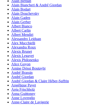
Alain Berdah
Alain Biancheri & André Giordan
Alain Bodart
Alain Douchevsky
Alain Gaden
Alain Gerber
Albert Bianco
Albert Carlin
Albert Mendiri
Alessandro Leiduan
Alex Mucchielli
Alexandra Roux
Alexis Brunet
Alexis Legayet
Alexis Philonenko
Alice Guyon
Amine Drissi Boutaybi
André Brassin
André Giordan
André Giordan & Claire Héber-Suffrin
Angélique Payet
Anja Frischholz
Anna Guittonny
Anne Lovreglio
Anne-Claire de Lavigerie