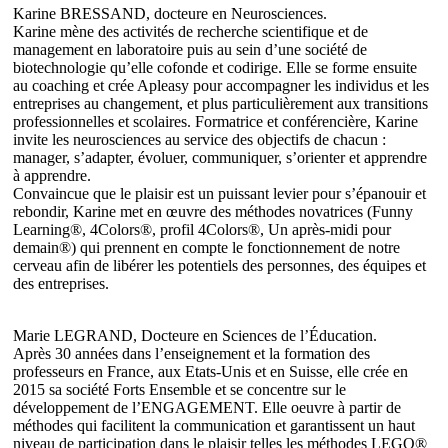
Karine BRESSAND, docteure en Neurosciences.
Karine mène des activités de recherche scientifique et de
management en laboratoire puis au sein d’une société de
biotechnologie qu’elle cofonde et codirige. Elle se forme ensuite
au coaching et crée Apleasy pour accompagner les individus et les
entreprises au changement, et plus particulièrement aux transitions
professionnelles et scolaires. Formatrice et conférencière, Karine
invite les neurosciences au service des objectifs de chacun :
manager, s’adapter, évoluer, communiquer, s’orienter et apprendre
à apprendre.
Convaincue que le plaisir est un puissant levier pour s’épanouir et
rebondir, Karine met en œuvre des méthodes novatrices (Funny
Learning®, 4Colors®, profil 4Colors®, Un après-midi pour
demain®) qui prennent en compte le fonctionnement de notre
cerveau afin de libérer les potentiels des personnes, des équipes et
des entreprises.
Marie LEGRAND, Docteure en Sciences de l’Éducation.
Après 30 années dans l’enseignement et la formation des
professeurs en France, aux Etats-Unis et en Suisse, elle crée en
2015 sa société Forts Ensemble et se concentre sur le
développement de l’ENGAGEMENT. Elle oeuvre à partir de
méthodes qui facilitent la communication et garantissent un haut
niveau de participation dans le plaisir telles les méthodes LEGO®