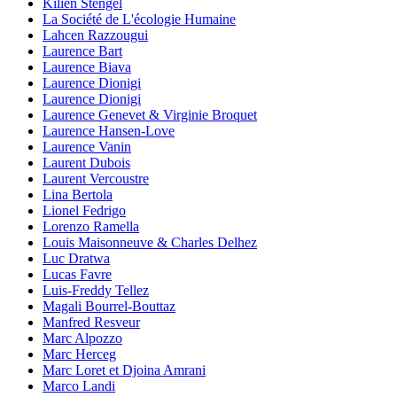
Kilien Stengel
La Société de L'écologie Humaine
Lahcen Razzougui
Laurence Bart
Laurence Biava
Laurence Dionigi
Laurence Dionigi
Laurence Genevet & Virginie Broquet
Laurence Hansen-Love
Laurence Vanin
Laurent Dubois
Laurent Vercoustre
Lina Bertola
Lionel Fedrigo
Lorenzo Ramella
Louis Maisonneuve & Charles Delhez
Luc Dratwa
Lucas Favre
Luis-Freddy Tellez
Magali Bourrel-Bouttaz
Manfred Resveur
Marc Alpozzo
Marc Herceg
Marc Loret et Djoina Amrani
Marco Landi