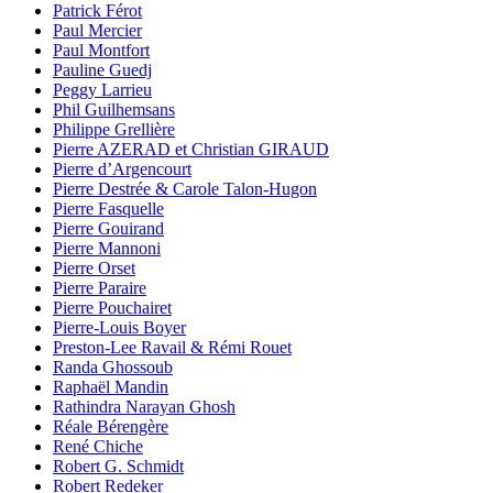
Patrick Férot
Paul Mercier
Paul Montfort
Pauline Guedj
Peggy Larrieu
Phil Guilhemsans
Philippe Grellière
Pierre AZERAD et Christian GIRAUD
Pierre d’Argencourt
Pierre Destrée & Carole Talon-Hugon
Pierre Fasquelle
Pierre Gouirand
Pierre Mannoni
Pierre Orset
Pierre Paraire
Pierre Pouchairet
Pierre-Louis Boyer
Preston-Lee Ravail & Rémi Rouet
Randa Ghossoub
Raphaël Mandin
Rathindra Narayan Ghosh
Réale Bérengère
René Chiche
Robert G. Schmidt
Robert Redeker