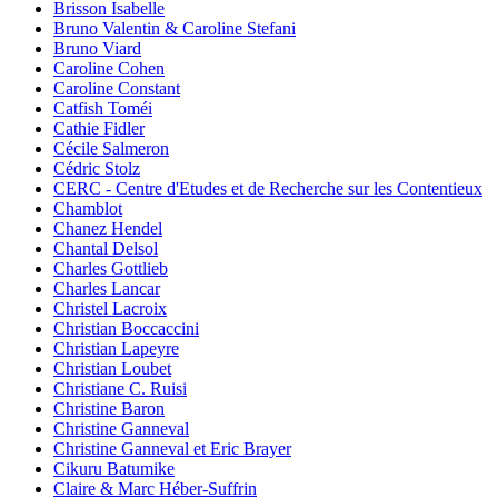
Brisson Isabelle
Bruno Valentin & Caroline Stefani
Bruno Viard
Caroline Cohen
Caroline Constant
Catfish Toméi
Cathie Fidler
Cécile Salmeron
Cédric Stolz
CERC - Centre d'Etudes et de Recherche sur les Contentieux
Chamblot
Chanez Hendel
Chantal Delsol
Charles Gottlieb
Charles Lancar
Christel Lacroix
Christian Boccaccini
Christian Lapeyre
Christian Loubet
Christiane C. Ruisi
Christine Baron
Christine Ganneval
Christine Ganneval et Eric Brayer
Cikuru Batumike
Claire & Marc Héber-Suffrin