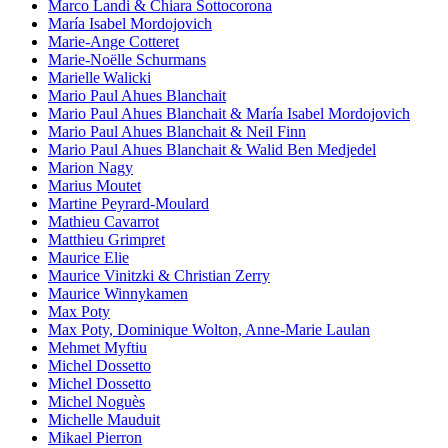
Marco Landi & Chiara Sottocorona
María Isabel Mordojovich
Marie-Ange Cotteret
Marie-Noëlle Schurmans
Marielle Walicki
Mario Paul Ahues Blanchait
Mario Paul Ahues Blanchait & María Isabel Mordojovich
Mario Paul Ahues Blanchait & Neil Finn
Mario Paul Ahues Blanchait & Walid Ben Medjedel
Marion Nagy
Marius Moutet
Martine Peyrard-Moulard
Mathieu Cavarrot
Matthieu Grimpret
Maurice Elie
Maurice Vinitzki & Christian Zerry
Maurice Winnykamen
Max Poty
Max Poty, Dominique Wolton, Anne-Marie Laulan
Mehmet Myftiu
Michel Dossetto
Michel Dossetto
Michel Noguès
Michelle Mauduit
Mikael Pierron