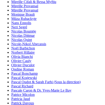
Mireille Cifali & Bessa Myftiu
Mireille Provansal
Mireille Provansal
Monique Brault
Mūza Rubackyte
Nans Ennolis
Neri Segré
Nicolas Boumtje
Nicolas Dittmar
Nicolas Quint
Nicole-Nikol Abecassis
Noël Barbichon
Norbert Hillaire
Olivia Bianchi
Olivier Cauly
Olivier Duculot
Ondine Roman
Pascal Bonchamp
Pascal Krajewski
Pascal Oudot & Sarah Farhi (Sous la direction)
Pascal Richard
Pascale Caron & Dr. Yves-Marie Le Bay
Patrice Micolon
Patricia Jaud
Patrick Davous