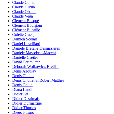
Claude Cohen
Claude Gudin
Claude Obadia
Claude Vega
Clément Bosqué
Clément Bourgoin
Clément Bucaille
Colette Guedj
Damien Scolari
Daniel Leveillard
Danièle Bretelle-Desmazières
Danièle Massobrio-Macchi
Danielle Csejtei
David Perlmutter
Déborah Wolkowicz-Breillat
Denis Azoulay
Denis Chollet
Denis Chollet & Robert Matthey
Denis Collin
Diana Landi
Didier Ait
Didier Desrimais
Didier Durmarque
Didier Thurios
Diego Fusaro