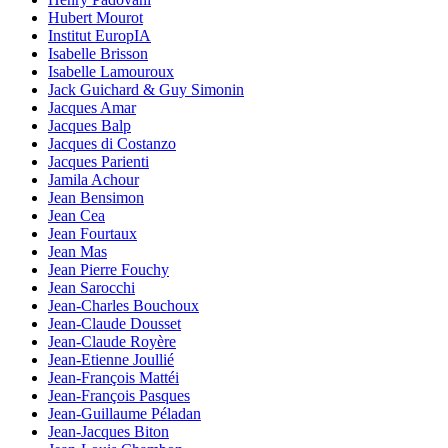
Hubert Mourot
Institut EuropIA
Isabelle Brisson
Isabelle Lamouroux
Jack Guichard & Guy Simonin
Jacques Amar
Jacques Balp
Jacques di Costanzo
Jacques Parienti
Jamila Achour
Jean Bensimon
Jean Cea
Jean Fourtaux
Jean Mas
Jean Pierre Fouchy
Jean Sarocchi
Jean-Charles Bouchoux
Jean-Claude Dousset
Jean-Claude Royère
Jean-Etienne Joullié
Jean-François Mattéi
Jean-François Pasques
Jean-Guillaume Péladan
Jean-Jacques Biton