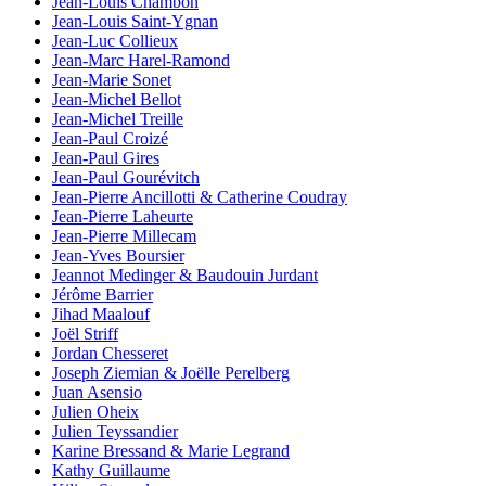
Jean-Louis Chambon
Jean-Louis Saint-Ygnan
Jean-Luc Collieux
Jean-Marc Harel-Ramond
Jean-Marie Sonet
Jean-Michel Bellot
Jean-Michel Treille
Jean-Paul Croizé
Jean-Paul Gires
Jean-Paul Gourévitch
Jean-Pierre Ancillotti & Catherine Coudray
Jean-Pierre Laheurte
Jean-Pierre Millecam
Jean-Yves Boursier
Jeannot Medinger & Baudouin Jurdant
Jérôme Barrier
Jihad Maalouf
Joël Striff
Jordan Chesseret
Joseph Ziemian & Joëlle Perelberg
Juan Asensio
Julien Oheix
Julien Teyssandier
Karine Bressand & Marie Legrand
Kathy Guillaume