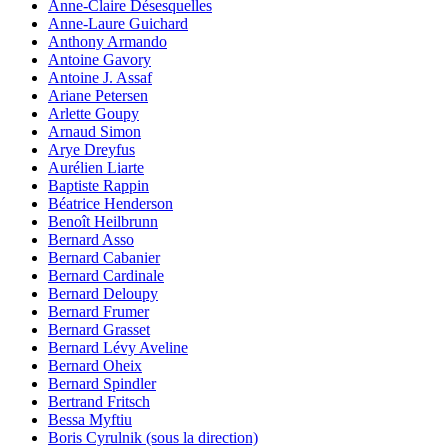
Anne-Claire Désesquelles
Anne-Laure Guichard
Anthony Armando
Antoine Gavory
Antoine J. Assaf
Ariane Petersen
Arlette Goupy
Arnaud Simon
Arye Dreyfus
Aurélien Liarte
Baptiste Rappin
Béatrice Henderson
Benoît Heilbrunn
Bernard Asso
Bernard Cabanier
Bernard Cardinale
Bernard Deloupy
Bernard Frumer
Bernard Grasset
Bernard Lévy Aveline
Bernard Oheix
Bernard Spindler
Bertrand Fritsch
Bessa Myftiu
Boris Cyrulnik (sous la direction)