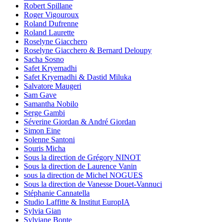
Robert Spillane
Roger Vigouroux
Roland Dufrenne
Roland Laurette
Roselyne Giacchero
Roselyne Giacchero & Bernard Deloupy
Sacha Sosno
Safet Kryemadhi
Safet Kryemadhi & Dastid Miluka
Salvatore Maugeri
Sam Gave
Samantha Nobilo
Serge Gambi
Séverine Giordan & André Giordan
Simon Eine
Solenne Santoni
Souris Micha
Sous la direction de Grégory NINOT
Sous la direction de Laurence Vanin
sous la direction de Michel NOGUES
Sous la direction de Vanesse Douet-Vannuci
Stéphanie Cannatella
Studio Laffitte & Institut EuropIA
Sylvia Gian
Sylviane Bonte