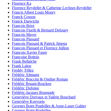
Florence Ka
Florence Reydellet & Catherine Lechner-Reydellet
Francis Albert Louis Moury
Franck Cosson
Franck Darwiche
François Briot
François Finelli & Bernard Deloupy
François Mayer
François Plassard
François Plassard & Patrick Jimena
François Plassard et Florence Jullion
François-Xavier Faure
Françoise Bottois
Frank Bellaïche
Frank Lalou
Freddy Téllez
Frédéric Altmann
Frédéric Braccini & Ondine Roman
Frédéric Bruant-Reacken
Frédéric Dufoing
Frédéric-Jacques Bourgade
Geneviève Dorvaux et Valérie Bouchard
Geneviève Koevoets
Georges Botet Pradeilles & Anne-Laure Galtier
Georges Botet-Pradeilles