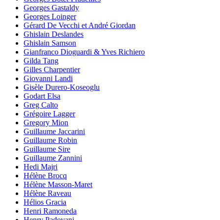
Georges Gastaldy
Georges Loinger
Gérard De Vecchi et André Giordan
Ghislain Deslandes
Ghislain Samson
Gianfranco Dioguardi & Yves Richiero
Gilda Tang
Gilles Charpentier
Giovanni Landi
Gisèle Durero-Koseoglu
Godart Elsa
Greg Calto
Grégoire Lagger
Gregory Mion
Guillaume Jaccarini
Guillaume Robin
Guillaume Sire
Guillaume Zannini
Hedi Majri
Hélène Brocq
Hélène Masson-Maret
Hélène Raveau
Hélios Gracia
Henri Ramoneda
Henry Padovani