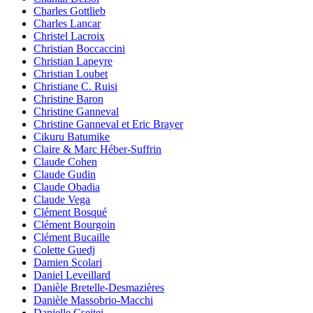
Charles Gottlieb
Charles Lancar
Christel Lacroix
Christian Boccaccini
Christian Lapeyre
Christian Loubet
Christiane C. Ruisi
Christine Baron
Christine Ganneval
Christine Ganneval et Eric Brayer
Cikuru Batumike
Claire & Marc Héber-Suffrin
Claude Cohen
Claude Gudin
Claude Obadia
Claude Vega
Clément Bosqué
Clément Bourgoin
Clément Bucaille
Colette Guedj
Damien Scolari
Daniel Leveillard
Danièle Bretelle-Desmazières
Danièle Massobrio-Macchi
Danielle Csejtei