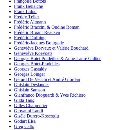
Françoise Bottois
Frank Bellaïche
Frank Lalou
Freddy Téllez
Frédéric Altmann
Frédéric Braccini & Ondine Roman
Frédéric Bruant-Reacken
Frédéric Dufoing
Frédéric-Jacques Bourgade
Geneviève Dorvaux et Valérie Bouchard
Geneviève Koevoets
Georges Botet Pradeilles & Anne-Laure Galtier
Georges Botet-Pradeilles
Georges Gastaldy
Georges Loinger
Gérard De Vecchi et André Giordan
Ghislain Deslandes
Ghislain Samson
Gianfranco Dioguardi & Yves Richiero
Gilda Tang
Gilles Charpentier
Giovanni Landi
Gisèle Durero-Koseoglu
Godart Elsa
Greg Calto