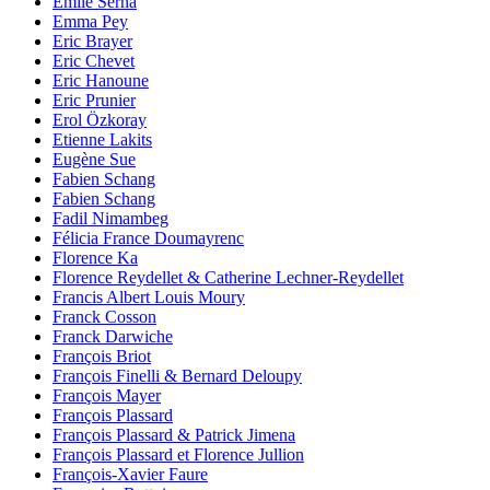
Emile Serna
Emma Pey
Eric Brayer
Eric Chevet
Eric Hanoune
Eric Prunier
Erol Özkoray
Etienne Lakits
Eugène Sue
Fabien Schang
Fabien Schang
Fadil Nimambeg
Félicia France Doumayrenc
Florence Ka
Florence Reydellet & Catherine Lechner-Reydellet
Francis Albert Louis Moury
Franck Cosson
Franck Darwiche
François Briot
François Finelli & Bernard Deloupy
François Mayer
François Plassard
François Plassard & Patrick Jimena
François Plassard et Florence Jullion
François-Xavier Faure