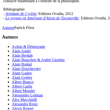
consacre maintenant à l’histoire de la philosophie.
Bibliographie:
-
Aristippe de Cyrène
; Editions Ovadia, 2012
-
Le voyage en Amérique d'Alexis de Tocqueville;
Editions Ovadia, 
Auteurs
Patrick Férot
Auteurs
Action & Démocratie
Alain Amiel
Alain Berdah
Alain Biancheri & André Giordan
Alain Bodart
Alain Douchevsky
Alain Gaden
Alain Gerber
Albert Bianco
Albert Carlin
Albert Mendiri
Alessandro Leiduan
Alex Mucchielli
Alexandra Roux
Alexis Brunet