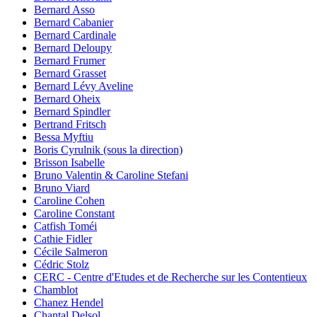
Bernard Asso
Bernard Cabanier
Bernard Cardinale
Bernard Deloupy
Bernard Frumer
Bernard Grasset
Bernard Lévy Aveline
Bernard Oheix
Bernard Spindler
Bertrand Fritsch
Bessa Myftiu
Boris Cyrulnik (sous la direction)
Brisson Isabelle
Bruno Valentin & Caroline Stefani
Bruno Viard
Caroline Cohen
Caroline Constant
Catfish Toméi
Cathie Fidler
Cécile Salmeron
Cédric Stolz
CERC - Centre d'Etudes et de Recherche sur les Contentieux
Chamblot
Chanez Hendel
Chantal Delsol