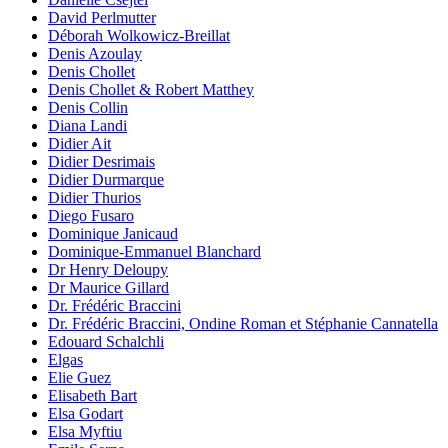
David Perlmutter
Déborah Wolkowicz-Breillat
Denis Azoulay
Denis Chollet
Denis Chollet & Robert Matthey
Denis Collin
Diana Landi
Didier Ait
Didier Desrimais
Didier Durmarque
Didier Thurios
Diego Fusaro
Dominique Janicaud
Dominique-Emmanuel Blanchard
Dr Henry Deloupy
Dr Maurice Gillard
Dr. Frédéric Braccini
Dr. Frédéric Braccini, Ondine Roman et Stéphanie Cannatella
Edouard Schalchli
Elgas
Elie Guez
Elisabeth Bart
Elsa Godart
Elsa Myftiu