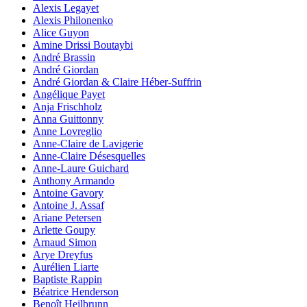
Alexis Legayet
Alexis Philonenko
Alice Guyon
Amine Drissi Boutaybi
André Brassin
André Giordan
André Giordan & Claire Héber-Suffrin
Angélique Payet
Anja Frischholz
Anna Guittonny
Anne Lovreglio
Anne-Claire de Lavigerie
Anne-Claire Désesquelles
Anne-Laure Guichard
Anthony Armando
Antoine Gavory
Antoine J. Assaf
Ariane Petersen
Arlette Goupy
Arnaud Simon
Arye Dreyfus
Aurélien Liarte
Baptiste Rappin
Béatrice Henderson
Benoît Heilbrunn