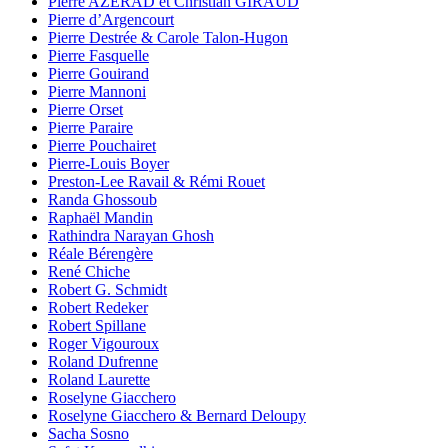
Pierre AZERAD et Christian GIRAUD
Pierre d’Argencourt
Pierre Destrée & Carole Talon-Hugon
Pierre Fasquelle
Pierre Gouirand
Pierre Mannoni
Pierre Orset
Pierre Paraire
Pierre Pouchairet
Pierre-Louis Boyer
Preston-Lee Ravail & Rémi Rouet
Randa Ghossoub
Raphaël Mandin
Rathindra Narayan Ghosh
Réale Bérengère
René Chiche
Robert G. Schmidt
Robert Redeker
Robert Spillane
Roger Vigouroux
Roland Dufrenne
Roland Laurette
Roselyne Giacchero
Roselyne Giacchero & Bernard Deloupy
Sacha Sosno