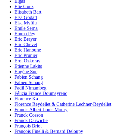
Elgas
Elie Guez
Elisabeth Bart
Elsa Godart
Elsa Myftiu
Emile Serna
Emma Pey
Eric Brayer
Eric Chevet
Eric Hanoune
Eric Prunier
Erol Özkoray
Etienne Lakits
Eugène Sue
Fabien Schang
Fabien Schang
Fadil Nimambeg
Félicia France Doumayrenc
Florence Ka
Florence Reydellet & Catherine Lechner-Reydellet
Francis Albert Louis Moury
Franck Cosson
Franck Darwiche
François Briot
François Finelli & Bernard Deloupy