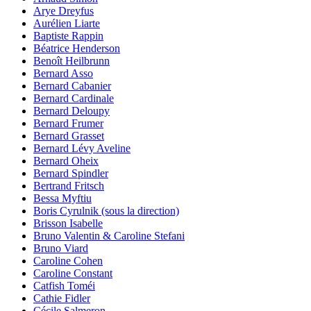
Arye Dreyfus
Aurélien Liarte
Baptiste Rappin
Béatrice Henderson
Benoît Heilbrunn
Bernard Asso
Bernard Cabanier
Bernard Cardinale
Bernard Deloupy
Bernard Frumer
Bernard Grasset
Bernard Lévy Aveline
Bernard Oheix
Bernard Spindler
Bertrand Fritsch
Bessa Myftiu
Boris Cyrulnik (sous la direction)
Brisson Isabelle
Bruno Valentin & Caroline Stefani
Bruno Viard
Caroline Cohen
Caroline Constant
Catfish Toméi
Cathie Fidler
Cécile Salmeron