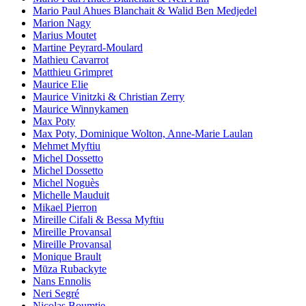
Mario Paul Ahues Blanchait & Walid Ben Medjedel
Marion Nagy
Marius Moutet
Martine Peyrard-Moulard
Mathieu Cavarrot
Matthieu Grimpret
Maurice Elie
Maurice Vinitzki & Christian Zerry
Maurice Winnykamen
Max Poty
Max Poty, Dominique Wolton, Anne-Marie Laulan
Mehmet Myftiu
Michel Dossetto
Michel Dossetto
Michel Noguès
Michelle Mauduit
Mikael Pierron
Mireille Cifali & Bessa Myftiu
Mireille Provansal
Mireille Provansal
Monique Brault
Mūza Rubackyte
Nans Ennolis
Neri Segré
Nicolas Boumtje