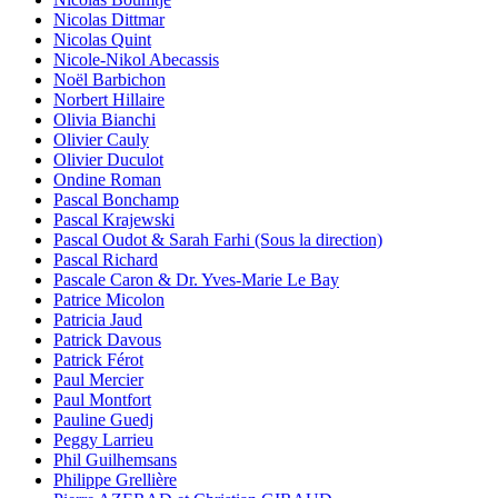
Nicolas Dittmar
Nicolas Quint
Nicole-Nikol Abecassis
Noël Barbichon
Norbert Hillaire
Olivia Bianchi
Olivier Cauly
Olivier Duculot
Ondine Roman
Pascal Bonchamp
Pascal Krajewski
Pascal Oudot & Sarah Farhi (Sous la direction)
Pascal Richard
Pascale Caron & Dr. Yves-Marie Le Bay
Patrice Micolon
Patricia Jaud
Patrick Davous
Patrick Férot
Paul Mercier
Paul Montfort
Pauline Guedj
Peggy Larrieu
Phil Guilhemsans
Philippe Grellière