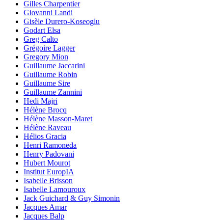
Gilles Charpentier
Giovanni Landi
Gisèle Durero-Koseoglu
Godart Elsa
Greg Calto
Grégoire Lagger
Gregory Mion
Guillaume Jaccarini
Guillaume Robin
Guillaume Sire
Guillaume Zannini
Hedi Majri
Hélène Brocq
Hélène Masson-Maret
Hélène Raveau
Hélios Gracia
Henri Ramoneda
Henry Padovani
Hubert Mourot
Institut EuropIA
Isabelle Brisson
Isabelle Lamouroux
Jack Guichard & Guy Simonin
Jacques Amar
Jacques Balp