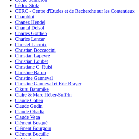
Cédric Stolz
CERC - Centre d'Etudes et de Recherche sur les Contentieux
Chamblot
Chanez Hendel
Chantal Delsol
Charles Gottlieb
Charles Lancar
Christel Lacroix
Christian Boccaccini
Christian Lapeyre
Christian Loubet
Christiane C. Ruisi
Christine Baron
Christine Ganneval
Christine Ganneval et Eric Brayer
Cikuru Batumike
Claire & Marc Héber-Suffrin
Claude Cohen
Claude Gudin
Claude Obadia
Claude Vega
Clément Bosqué
Clément Bourgoin
Clément Bucaille