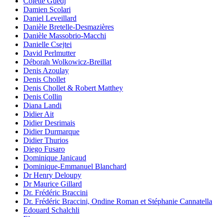
Colette Guedj
Damien Scolari
Daniel Leveillard
Danièle Bretelle-Desmazières
Danièle Massobrio-Macchi
Danielle Csejtei
David Perlmutter
Déborah Wolkowicz-Breillat
Denis Azoulay
Denis Chollet
Denis Chollet & Robert Matthey
Denis Collin
Diana Landi
Didier Ait
Didier Desrimais
Didier Durmarque
Didier Thurios
Diego Fusaro
Dominique Janicaud
Dominique-Emmanuel Blanchard
Dr Henry Deloupy
Dr Maurice Gillard
Dr. Frédéric Braccini
Dr. Frédéric Braccini, Ondine Roman et Stéphanie Cannatella
Edouard Schalchli