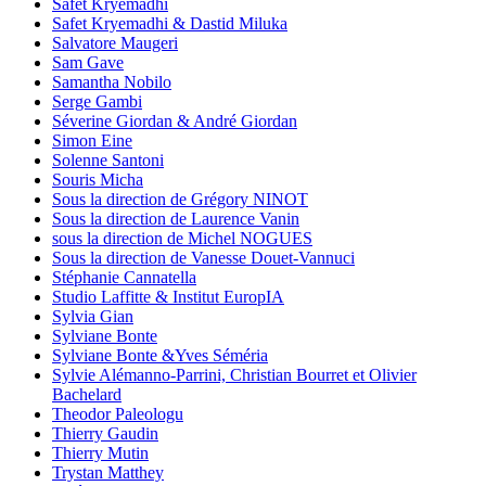
Safet Kryemadhi
Safet Kryemadhi & Dastid Miluka
Salvatore Maugeri
Sam Gave
Samantha Nobilo
Serge Gambi
Séverine Giordan & André Giordan
Simon Eine
Solenne Santoni
Souris Micha
Sous la direction de Grégory NINOT
Sous la direction de Laurence Vanin
sous la direction de Michel NOGUES
Sous la direction de Vanesse Douet-Vannuci
Stéphanie Cannatella
Studio Laffitte & Institut EuropIA
Sylvia Gian
Sylviane Bonte
Sylviane Bonte &Yves Séméria
Sylvie Alémanno-Parrini, Christian Bourret et Olivier
Bachelard
Theodor Paleologu
Thierry Gaudin
Thierry Mutin
Trystan Matthey