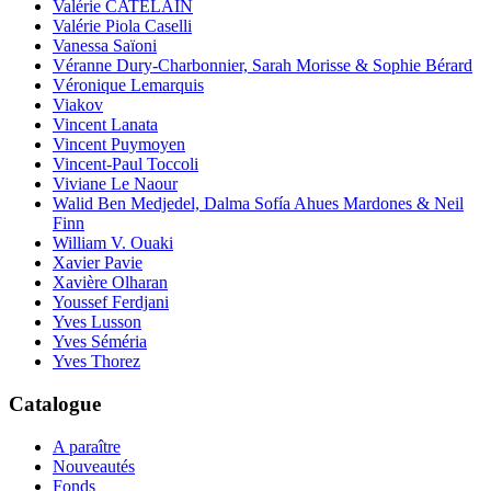
Valérie CATELAIN
Valérie Piola Caselli
Vanessa Saïoni
Véranne Dury-Charbonnier, Sarah Morisse & Sophie Bérard
Véronique Lemarquis
Viakov
Vincent Lanata
Vincent Puymoyen
Vincent-Paul Toccoli
Viviane Le Naour
Walid Ben Medjedel, Dalma Sofía Ahues Mardones & Neil
Finn
William V. Ouaki
Xavier Pavie
Xavière Olharan
Youssef Ferdjani
Yves Lusson
Yves Séméria
Yves Thorez
Catalogue
A paraître
Nouveautés
Fonds