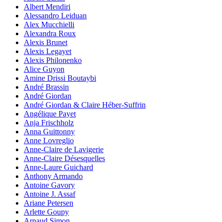
Albert Mendiri
Alessandro Leiduan
Alex Mucchielli
Alexandra Roux
Alexis Brunet
Alexis Legayet
Alexis Philonenko
Alice Guyon
Amine Drissi Boutaybi
André Brassin
André Giordan
André Giordan & Claire Héber-Suffrin
Angélique Payet
Anja Frischholz
Anna Guittonny
Anne Lovreglio
Anne-Claire de Lavigerie
Anne-Claire Désesquelles
Anne-Laure Guichard
Anthony Armando
Antoine Gavory
Antoine J. Assaf
Ariane Petersen
Arlette Goupy
Arnaud Simon