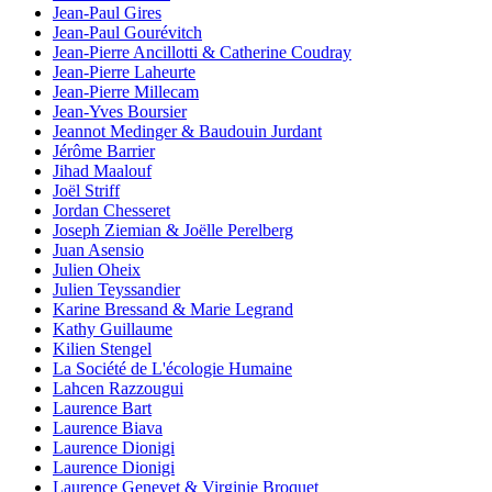
Jean-Paul Gires
Jean-Paul Gourévitch
Jean-Pierre Ancillotti & Catherine Coudray
Jean-Pierre Laheurte
Jean-Pierre Millecam
Jean-Yves Boursier
Jeannot Medinger & Baudouin Jurdant
Jérôme Barrier
Jihad Maalouf
Joël Striff
Jordan Chesseret
Joseph Ziemian & Joëlle Perelberg
Juan Asensio
Julien Oheix
Julien Teyssandier
Karine Bressand & Marie Legrand
Kathy Guillaume
Kilien Stengel
La Société de L'écologie Humaine
Lahcen Razzougui
Laurence Bart
Laurence Biava
Laurence Dionigi
Laurence Dionigi
Laurence Genevet & Virginie Broquet