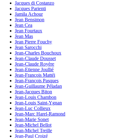
Jacques di Costanzo
Jacques Parienti
Jamila Achour
Jean Bensimon
Jean Cea
Jean Fourtaux
Jean Mas
Jean Pierre Fouchy
Jean Sarocchi
Jean-Charles Bouchoux
Jean-Claude Dousset
Jean-Claude Royère
Jean-Etienne Joullié
Jean-François Mattéi
Jean-François Pasques
Jean-Guillaume Péladan
Jean-Jacques Biton
Jean-Louis Chambon
Jean-Louis Saint-Ygnan
Jean-Luc Collieux
Jean-Marc Harel-Ramond
Jean-Marie Sonet
Jean-Michel Bellot
Jean-Michel Treille
Jean-Paul Croizé