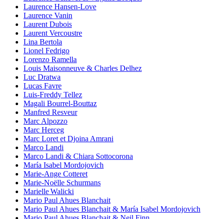
Laurence Hansen-Love
Laurence Vanin
Laurent Dubois
Laurent Vercoustre
Lina Bertola
Lionel Fedrigo
Lorenzo Ramella
Louis Maisonneuve & Charles Delhez
Luc Dratwa
Lucas Favre
Luis-Freddy Tellez
Magali Bourrel-Bouttaz
Manfred Resveur
Marc Alpozzo
Marc Herceg
Marc Loret et Djoina Amrani
Marco Landi
Marco Landi & Chiara Sottocorona
María Isabel Mordojovich
Marie-Ange Cotteret
Marie-Noëlle Schurmans
Marielle Walicki
Mario Paul Ahues Blanchait
Mario Paul Ahues Blanchait & María Isabel Mordojovich
Mario Paul Ahues Blanchait & Neil Finn