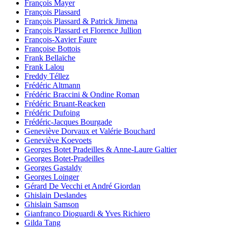
François Mayer
François Plassard
François Plassard & Patrick Jimena
François Plassard et Florence Jullion
François-Xavier Faure
Françoise Bottois
Frank Bellaïche
Frank Lalou
Freddy Téllez
Frédéric Altmann
Frédéric Braccini & Ondine Roman
Frédéric Bruant-Reacken
Frédéric Dufoing
Frédéric-Jacques Bourgade
Geneviève Dorvaux et Valérie Bouchard
Geneviève Koevoets
Georges Botet Pradeilles & Anne-Laure Galtier
Georges Botet-Pradeilles
Georges Gastaldy
Georges Loinger
Gérard De Vecchi et André Giordan
Ghislain Deslandes
Ghislain Samson
Gianfranco Dioguardi & Yves Richiero
Gilda Tang