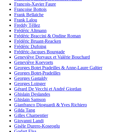
François-Xavier Faure
Françoise Bottois
Frank Bellaïche
Frank Lalou
Freddy Téllez
Frédéric Altmann
Frédéric Braccini & Ondine Roman
Frédéric Bruant-Reacken
Frédéric Dufoing
Frédéric-Jacques Bourgade
Geneviève Dorvaux et Valérie Bouchard
Geneviève Koevoets
Georges Botet Pradeilles & Anne-Laure Galtier
Georges Botet-Pradeilles
Georges Gastaldy
Georges Loinger
Gérard De Vecchi et André Giordan
Ghislain Deslandes
Ghislain Samson
Gianfranco Dioguardi & Yves Richiero
Gilda Tang
Gilles Charpentier
Giovanni Landi
Gisèle Durero-Koseoglu
Godart Elsa