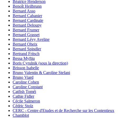
Béatrice Henderson
Benoît Heilbrunn
Bernard Asso
Bernard Cabanier
Bernard Cardinale
Bernard Deloupy
Bernard Frumer
Bernard Grasset
Bernard Lévy Aveline
Bernard Oheix
Bernard Spindler
Bertrand Fritsch
Bessa Myftiu
Boris Cyrulnik (sous la direction)
Brisson Isabelle
Bruno Valentin & Caroline Stefani
Bruno Viard
Caroline Cohen
Caroline Constant
Catfish Toméi
Cathie Fidler
Cécile Salmeron
Cédric Stolz
CERC - Centre d'Etudes et de Recherche sur les Contentieux
Chamblot