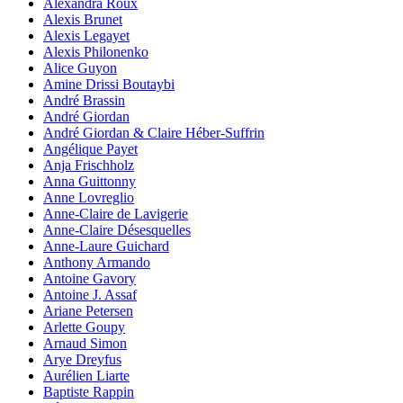
Alexandra Roux
Alexis Brunet
Alexis Legayet
Alexis Philonenko
Alice Guyon
Amine Drissi Boutaybi
André Brassin
André Giordan
André Giordan & Claire Héber-Suffrin
Angélique Payet
Anja Frischholz
Anna Guittonny
Anne Lovreglio
Anne-Claire de Lavigerie
Anne-Claire Désesquelles
Anne-Laure Guichard
Anthony Armando
Antoine Gavory
Antoine J. Assaf
Ariane Petersen
Arlette Goupy
Arnaud Simon
Arye Dreyfus
Aurélien Liarte
Baptiste Rappin