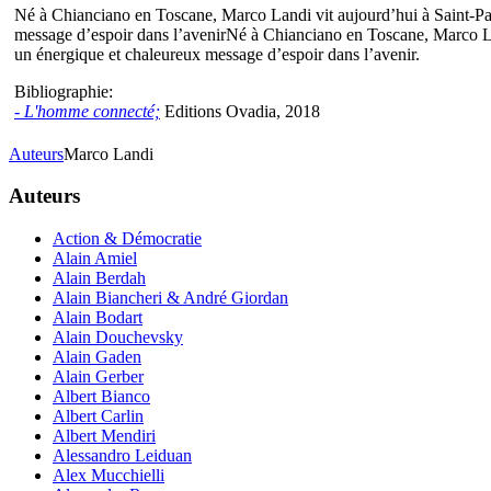
Né à Chianciano en Toscane, Marco Landi vit aujourd’hui à Saint-Paul
message d’espoir dans l’avenirNé à Chianciano en Toscane, Marco Land
un énergique et chaleureux message d’espoir dans l’avenir.
Bibliographie:
- L'homme connecté;
Editions Ovadia, 2018
Auteurs
Marco Landi
Auteurs
Action & Démocratie
Alain Amiel
Alain Berdah
Alain Biancheri & André Giordan
Alain Bodart
Alain Douchevsky
Alain Gaden
Alain Gerber
Albert Bianco
Albert Carlin
Albert Mendiri
Alessandro Leiduan
Alex Mucchielli