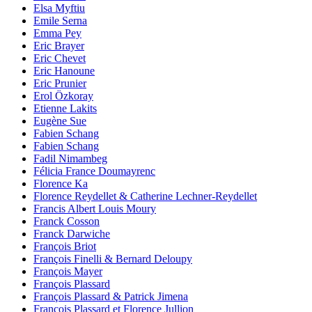
Elsa Myftiu
Emile Serna
Emma Pey
Eric Brayer
Eric Chevet
Eric Hanoune
Eric Prunier
Erol Özkoray
Etienne Lakits
Eugène Sue
Fabien Schang
Fabien Schang
Fadil Nimambeg
Félicia France Doumayrenc
Florence Ka
Florence Reydellet & Catherine Lechner-Reydellet
Francis Albert Louis Moury
Franck Cosson
Franck Darwiche
François Briot
François Finelli & Bernard Deloupy
François Mayer
François Plassard
François Plassard & Patrick Jimena
François Plassard et Florence Jullion