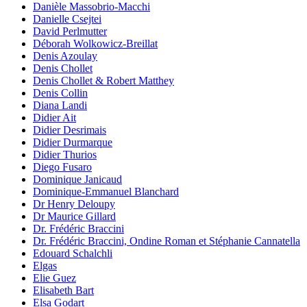
Danièle Massobrio-Macchi
Danielle Csejtei
David Perlmutter
Déborah Wolkowicz-Breillat
Denis Azoulay
Denis Chollet
Denis Chollet & Robert Matthey
Denis Collin
Diana Landi
Didier Ait
Didier Desrimais
Didier Durmarque
Didier Thurios
Diego Fusaro
Dominique Janicaud
Dominique-Emmanuel Blanchard
Dr Henry Deloupy
Dr Maurice Gillard
Dr. Frédéric Braccini
Dr. Frédéric Braccini, Ondine Roman et Stéphanie Cannatella
Edouard Schalchli
Elgas
Elie Guez
Elisabeth Bart
Elsa Godart