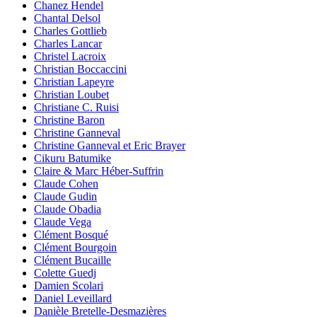
Chanez Hendel
Chantal Delsol
Charles Gottlieb
Charles Lancar
Christel Lacroix
Christian Boccaccini
Christian Lapeyre
Christian Loubet
Christiane C. Ruisi
Christine Baron
Christine Ganneval
Christine Ganneval et Eric Brayer
Cikuru Batumike
Claire & Marc Héber-Suffrin
Claude Cohen
Claude Gudin
Claude Obadia
Claude Vega
Clément Bosqué
Clément Bourgoin
Clément Bucaille
Colette Guedj
Damien Scolari
Daniel Leveillard
Danièle Bretelle-Desmazières