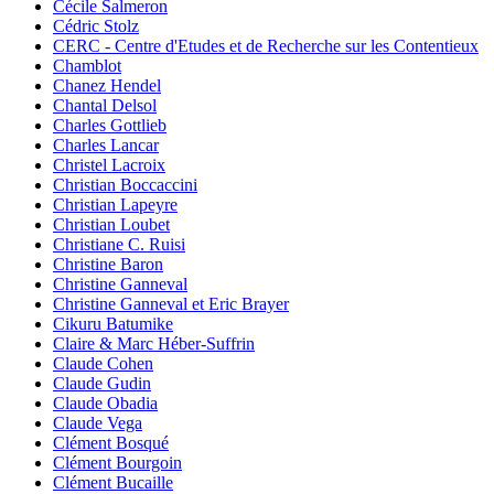
Cécile Salmeron
Cédric Stolz
CERC - Centre d'Etudes et de Recherche sur les Contentieux
Chamblot
Chanez Hendel
Chantal Delsol
Charles Gottlieb
Charles Lancar
Christel Lacroix
Christian Boccaccini
Christian Lapeyre
Christian Loubet
Christiane C. Ruisi
Christine Baron
Christine Ganneval
Christine Ganneval et Eric Brayer
Cikuru Batumike
Claire & Marc Héber-Suffrin
Claude Cohen
Claude Gudin
Claude Obadia
Claude Vega
Clément Bosqué
Clément Bourgoin
Clément Bucaille