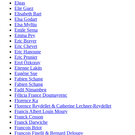
Elgas
Elie Guez
Elisabeth Bart
Elsa Godart
Elsa Myftiu
Emile Serna
Emma Pey
Eric Brayer
Eric Chevet
Eric Hanoune
Eric Prunier
Erol Özkoray
Etienne Lakits
Eugène Sue
Fabien Schang
Fabien Schang
Fadil Nimambeg
Félicia France Doumayrenc
Florence Ka
Florence Reydellet & Catherine Lechner-Reydellet
Francis Albert Louis Moury
Franck Cosson
Franck Darwiche
François Briot
François Finelli & Bernard Deloupy