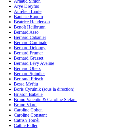
Arnaud Simon
Arye Dreyfus
Aurélien Liarte
Baptiste Rappin
Béatrice Henderson
Benoît Heilbrunn
Bernard Asso
Bernard Cabanier
Bernard Cardinale
Bernard Deloupy
Bernard Frumer
Bernard Grasset
Bernard Lévy Aveline
Bernard Oheix
Bernard Spindler
Bertrand Fritsch
Bessa Myftiu
Boris Cyrulnik (sous la direction)
Brisson Isabelle
Bruno Valentin & Caroline Stefani
Bruno Viard
Caroline Cohen
Caroline Constant
Catfish Toméi
Cathie Fidler