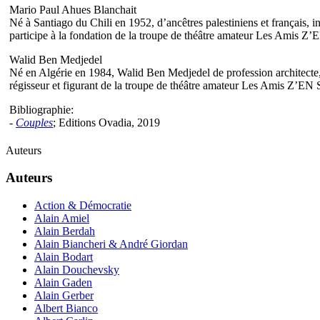
Mario Paul Ahues Blanchait
Né à Santiago du Chili en 1952, d’ancêtres palestiniens et français,
participe à la fondation de la troupe de théâtre amateur Les Amis Z’
Walid Ben Medjedel
Né en Algérie en 1984, Walid Ben Medjedel de profession architecte, s
régisseur et figurant de la troupe de théâtre amateur Les Amis Z’EN Scè
Bibliographie:
-
Couples
; Editions Ovadia, 2019
Auteurs
Auteurs
Action & Démocratie
Alain Amiel
Alain Berdah
Alain Biancheri & André Giordan
Alain Bodart
Alain Douchevsky
Alain Gaden
Alain Gerber
Albert Bianco