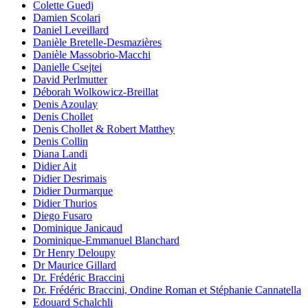
Colette Guedj
Damien Scolari
Daniel Leveillard
Danièle Bretelle-Desmazières
Danièle Massobrio-Macchi
Danielle Csejtei
David Perlmutter
Déborah Wolkowicz-Breillat
Denis Azoulay
Denis Chollet
Denis Chollet & Robert Matthey
Denis Collin
Diana Landi
Didier Ait
Didier Desrimais
Didier Durmarque
Didier Thurios
Diego Fusaro
Dominique Janicaud
Dominique-Emmanuel Blanchard
Dr Henry Deloupy
Dr Maurice Gillard
Dr. Frédéric Braccini
Dr. Frédéric Braccini, Ondine Roman et Stéphanie Cannatella
Edouard Schalchli