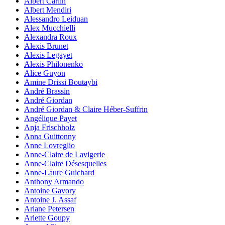
Albert Carlin
Albert Mendiri
Alessandro Leiduan
Alex Mucchielli
Alexandra Roux
Alexis Brunet
Alexis Legayet
Alexis Philonenko
Alice Guyon
Amine Drissi Boutaybi
André Brassin
André Giordan
André Giordan & Claire Héber-Suffrin
Angélique Payet
Anja Frischholz
Anna Guittonny
Anne Lovreglio
Anne-Claire de Lavigerie
Anne-Claire Désesquelles
Anne-Laure Guichard
Anthony Armando
Antoine Gavory
Antoine J. Assaf
Ariane Petersen
Arlette Goupy