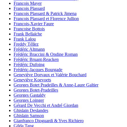
François Mayer
François Plassard
François Plassard & Patrick Jimena
François Plassard et Florence Jullion
François-Xavier Faure
Françoise Bottois
Frank Bellaïche
Frank Lalou
Freddy Téllez
Frédéric Altmann
Frédéric Braccini & Ondine Roman
Frédéric Bruant-Reacken
Frédéric Dufoing
Frédéric-Jacques Bourgade
Geneviève Dorvaux et Valérie Bouchard
Geneviève Koevoets
Georges Botet Pradeilles & Anne-Laure Galtier
Georges Botet-Pradeilles
Georges Gastaldy
Georges Loinger
Gérard De Vecchi et André Giordan
Ghislain Deslandes
Ghislain Samson
Gianfranco Dioguardi & Yves Richiero
Gilda Tang