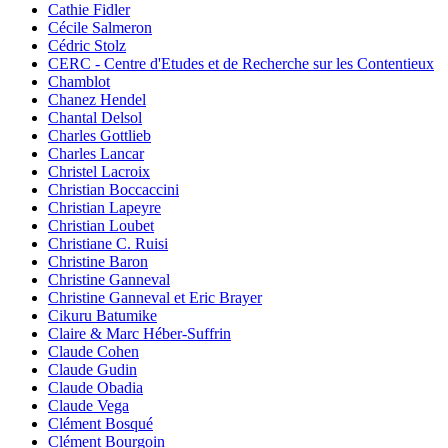
Cathie Fidler
Cécile Salmeron
Cédric Stolz
CERC - Centre d'Etudes et de Recherche sur les Contentieux
Chamblot
Chanez Hendel
Chantal Delsol
Charles Gottlieb
Charles Lancar
Christel Lacroix
Christian Boccaccini
Christian Lapeyre
Christian Loubet
Christiane C. Ruisi
Christine Baron
Christine Ganneval
Christine Ganneval et Eric Brayer
Cikuru Batumike
Claire & Marc Héber-Suffrin
Claude Cohen
Claude Gudin
Claude Obadia
Claude Vega
Clément Bosqué
Clément Bourgoin