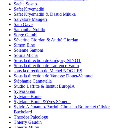
Sacha Sosno
Safet Kryemadhi
Safet Kryemadhi & Dastid Miluka
Salvatore Maugeri
Sam Gave
Samantha Nobilo
Serge Gambi
Séverine Giordan & André Giordan
Simon Eine
Solenne Santoni
Souris Micha
Sous la direction de Grégory NINOT
Sous la direction de Laurence Vanin
sous la direction de Michel NOGUES
Sous la direction de Vanesse Douet-Vannuci
Stéphanie Cannatella
Studio Laffitte & Institut EuropIA
Sylvia Gian
Sylviane Bonte
Sylviane Bonte &Yves Séméria
Sylvie Alémanno-Parrini, Christian Bourret et Olivier
Bachelard
Theodor Paleologu
Thierry Gaudin
Thierry Mutin