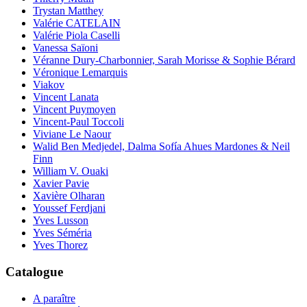
Trystan Matthey
Valérie CATELAIN
Valérie Piola Caselli
Vanessa Saïoni
Véranne Dury-Charbonnier, Sarah Morisse & Sophie Bérard
Véronique Lemarquis
Viakov
Vincent Lanata
Vincent Puymoyen
Vincent-Paul Toccoli
Viviane Le Naour
Walid Ben Medjedel, Dalma Sofía Ahues Mardones & Neil
Finn
William V. Ouaki
Xavier Pavie
Xavière Olharan
Youssef Ferdjani
Yves Lusson
Yves Séméria
Yves Thorez
Catalogue
A paraître