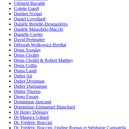
Clément Bucaille
Colette Guedj
Damien Scolari
Daniel Leveillard
Danièle Bretelle-Desmazières
Danièle Massobrio-Macchi
Danielle Csejtei
David Perlmutter
Déborah Wolkowicz-Breillat
Denis Azoulay
Denis Chollet
Denis Chollet & Robert Matthey
Denis Collin
Diana Landi
Didier Ait
Didier Desrimais
Didier Durmarque
Didier Thurios
Diego Fusaro
Dominique Janicaud
Dominique-Emmanuel Blanchard
Dr Henry Deloupy
Dr Maurice Gillard
Dr. Frédéric Braccini
Dr. Frédéric Braccini, Ondine Roman et Stéphanie Cannatella