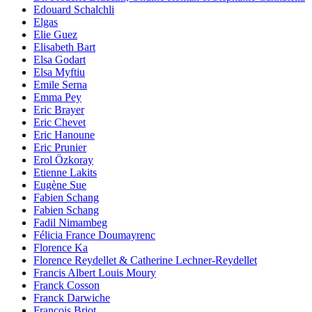
Edouard Schalchli
Elgas
Elie Guez
Elisabeth Bart
Elsa Godart
Elsa Myftiu
Emile Serna
Emma Pey
Eric Brayer
Eric Chevet
Eric Hanoune
Eric Prunier
Erol Özkoray
Etienne Lakits
Eugène Sue
Fabien Schang
Fabien Schang
Fadil Nimambeg
Félicia France Doumayrenc
Florence Ka
Florence Reydellet & Catherine Lechner-Reydellet
Francis Albert Louis Moury
Franck Cosson
Franck Darwiche
François Briot