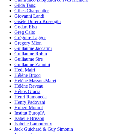
Gilda Tang
Gilles Charpentier
Giovanni Landi
Gisèle Durero-Koseoglu
Godart Elsa
Greg Calto
Grégoire Lagger
Gregory Mion
Guillaume Jaccarini
Guillaume Robin
Guillaume Sire
Guillaume Zannini
Hedi Majri
Hélène Brocq
Hélène Masson-Maret
Hélène Raveau
Hélios Gracia
Henri Ramoneda
Henry Padovani
Hubert Mourot
Institut EuropIA
Isabelle Brisson
Isabelle Lamouroux
Jack Guichard & Guy Simonin