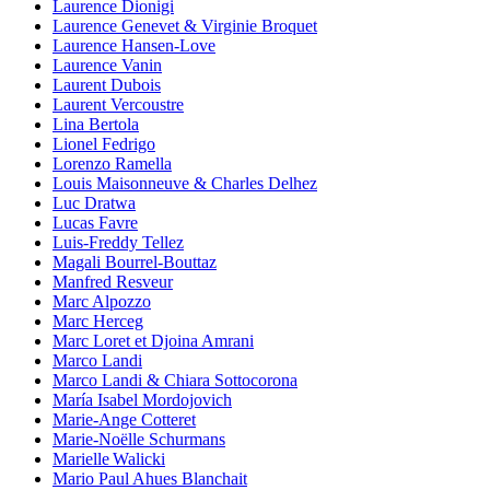
Laurence Dionigi
Laurence Genevet & Virginie Broquet
Laurence Hansen-Love
Laurence Vanin
Laurent Dubois
Laurent Vercoustre
Lina Bertola
Lionel Fedrigo
Lorenzo Ramella
Louis Maisonneuve & Charles Delhez
Luc Dratwa
Lucas Favre
Luis-Freddy Tellez
Magali Bourrel-Bouttaz
Manfred Resveur
Marc Alpozzo
Marc Herceg
Marc Loret et Djoina Amrani
Marco Landi
Marco Landi & Chiara Sottocorona
María Isabel Mordojovich
Marie-Ange Cotteret
Marie-Noëlle Schurmans
Marielle Walicki
Mario Paul Ahues Blanchait