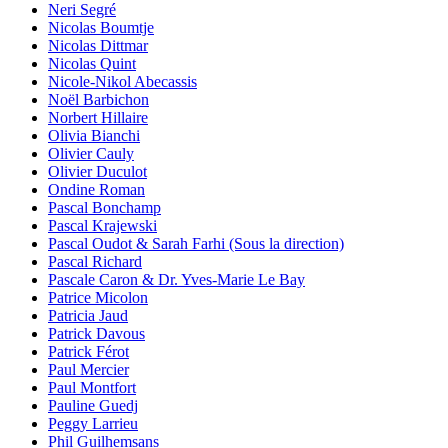
Neri Segré
Nicolas Boumtje
Nicolas Dittmar
Nicolas Quint
Nicole-Nikol Abecassis
Noël Barbichon
Norbert Hillaire
Olivia Bianchi
Olivier Cauly
Olivier Duculot
Ondine Roman
Pascal Bonchamp
Pascal Krajewski
Pascal Oudot & Sarah Farhi (Sous la direction)
Pascal Richard
Pascale Caron & Dr. Yves-Marie Le Bay
Patrice Micolon
Patricia Jaud
Patrick Davous
Patrick Férot
Paul Mercier
Paul Montfort
Pauline Guedj
Peggy Larrieu
Phil Guilhemsans