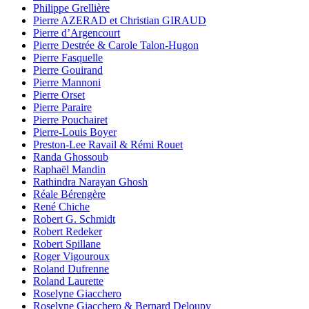
Philippe Grellière
Pierre AZERAD et Christian GIRAUD
Pierre d’Argencourt
Pierre Destrée & Carole Talon-Hugon
Pierre Fasquelle
Pierre Gouirand
Pierre Mannoni
Pierre Orset
Pierre Paraire
Pierre Pouchairet
Pierre-Louis Boyer
Preston-Lee Ravail & Rémi Rouet
Randa Ghossoub
Raphaël Mandin
Rathindra Narayan Ghosh
Réale Bérengère
René Chiche
Robert G. Schmidt
Robert Redeker
Robert Spillane
Roger Vigouroux
Roland Dufrenne
Roland Laurette
Roselyne Giacchero
Roselyne Giacchero & Bernard Deloupy