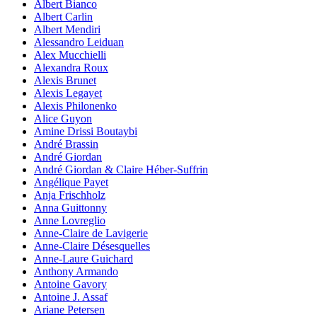
Albert Bianco
Albert Carlin
Albert Mendiri
Alessandro Leiduan
Alex Mucchielli
Alexandra Roux
Alexis Brunet
Alexis Legayet
Alexis Philonenko
Alice Guyon
Amine Drissi Boutaybi
André Brassin
André Giordan
André Giordan & Claire Héber-Suffrin
Angélique Payet
Anja Frischholz
Anna Guittonny
Anne Lovreglio
Anne-Claire de Lavigerie
Anne-Claire Désesquelles
Anne-Laure Guichard
Anthony Armando
Antoine Gavory
Antoine J. Assaf
Ariane Petersen