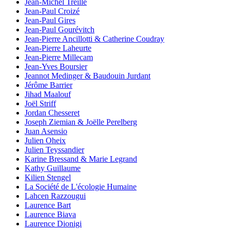
Jean-Michel Treille
Jean-Paul Croizé
Jean-Paul Gires
Jean-Paul Gourévitch
Jean-Pierre Ancillotti & Catherine Coudray
Jean-Pierre Laheurte
Jean-Pierre Millecam
Jean-Yves Boursier
Jeannot Medinger & Baudouin Jurdant
Jérôme Barrier
Jihad Maalouf
Joël Striff
Jordan Chesseret
Joseph Ziemian & Joëlle Perelberg
Juan Asensio
Julien Oheix
Julien Teyssandier
Karine Bressand & Marie Legrand
Kathy Guillaume
Kilien Stengel
La Société de L'écologie Humaine
Lahcen Razzougui
Laurence Bart
Laurence Biava
Laurence Dionigi