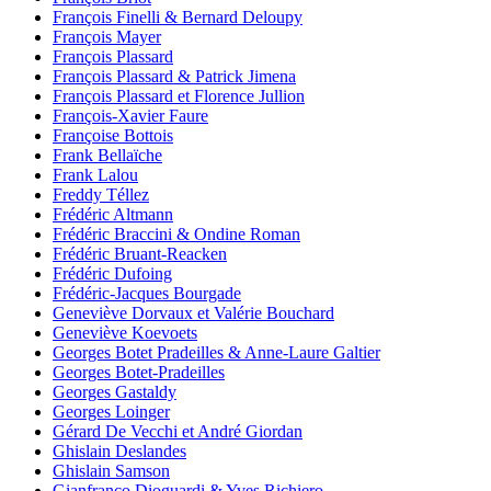
François Finelli & Bernard Deloupy
François Mayer
François Plassard
François Plassard & Patrick Jimena
François Plassard et Florence Jullion
François-Xavier Faure
Françoise Bottois
Frank Bellaïche
Frank Lalou
Freddy Téllez
Frédéric Altmann
Frédéric Braccini & Ondine Roman
Frédéric Bruant-Reacken
Frédéric Dufoing
Frédéric-Jacques Bourgade
Geneviève Dorvaux et Valérie Bouchard
Geneviève Koevoets
Georges Botet Pradeilles & Anne-Laure Galtier
Georges Botet-Pradeilles
Georges Gastaldy
Georges Loinger
Gérard De Vecchi et André Giordan
Ghislain Deslandes
Ghislain Samson
Gianfranco Dioguardi & Yves Richiero