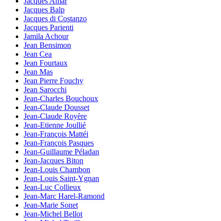
Jacques Amar
Jacques Balp
Jacques di Costanzo
Jacques Parienti
Jamila Achour
Jean Bensimon
Jean Cea
Jean Fourtaux
Jean Mas
Jean Pierre Fouchy
Jean Sarocchi
Jean-Charles Bouchoux
Jean-Claude Dousset
Jean-Claude Royère
Jean-Etienne Joullié
Jean-François Mattéi
Jean-François Pasques
Jean-Guillaume Péladan
Jean-Jacques Biton
Jean-Louis Chambon
Jean-Louis Saint-Ygnan
Jean-Luc Collieux
Jean-Marc Harel-Ramond
Jean-Marie Sonet
Jean-Michel Bellot