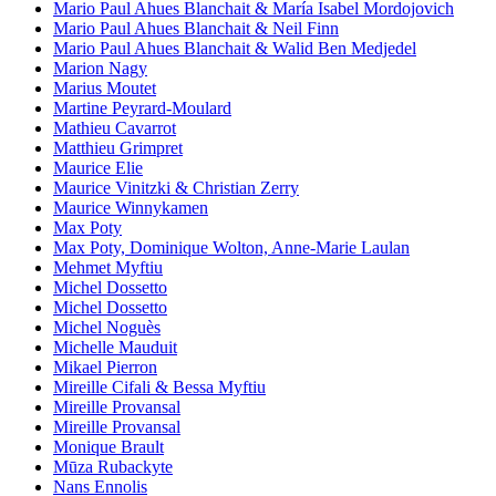
Mario Paul Ahues Blanchait & María Isabel Mordojovich
Mario Paul Ahues Blanchait & Neil Finn
Mario Paul Ahues Blanchait & Walid Ben Medjedel
Marion Nagy
Marius Moutet
Martine Peyrard-Moulard
Mathieu Cavarrot
Matthieu Grimpret
Maurice Elie
Maurice Vinitzki & Christian Zerry
Maurice Winnykamen
Max Poty
Max Poty, Dominique Wolton, Anne-Marie Laulan
Mehmet Myftiu
Michel Dossetto
Michel Dossetto
Michel Noguès
Michelle Mauduit
Mikael Pierron
Mireille Cifali & Bessa Myftiu
Mireille Provansal
Mireille Provansal
Monique Brault
Mūza Rubackyte
Nans Ennolis