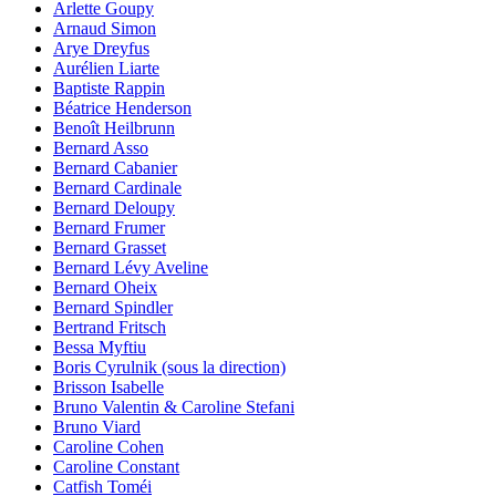
Arlette Goupy
Arnaud Simon
Arye Dreyfus
Aurélien Liarte
Baptiste Rappin
Béatrice Henderson
Benoît Heilbrunn
Bernard Asso
Bernard Cabanier
Bernard Cardinale
Bernard Deloupy
Bernard Frumer
Bernard Grasset
Bernard Lévy Aveline
Bernard Oheix
Bernard Spindler
Bertrand Fritsch
Bessa Myftiu
Boris Cyrulnik (sous la direction)
Brisson Isabelle
Bruno Valentin & Caroline Stefani
Bruno Viard
Caroline Cohen
Caroline Constant
Catfish Toméi