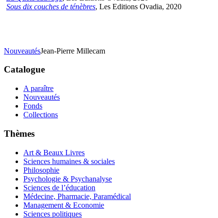
Sous dix couches de ténèbres
, Les Editions Ovadia, 2020
Nouveautés
Jean-Pierre Millecam
Catalogue
A paraître
Nouveautés
Fonds
Collections
Thèmes
Art & Beaux Livres
Sciences humaines & sociales
Philosophie
Psychologie & Psychanalyse
Sciences de l’éducation
Médecine, Pharmacie, Paramédical
Management & Economie
Sciences politiques