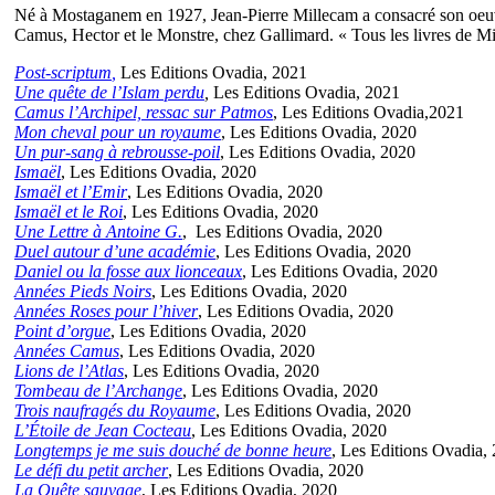
Né à Mostaganem en 1927, Jean-Pierre Millecam a consacré son oeuvre 
Camus, Hector et le Monstre, chez Gallimard. « Tous les livres de Mil
Post-scriptum
,
Les Editions Ovadia, 2021
Une quête de l’Islam perdu
,
Les Editions Ovadia, 2021
Camus l’Archipel, ressac sur Patmos
, Les Editions Ovadia,2021
Mon cheval pour un royaume
, Les Editions Ovadia, 2020
Un pur-sang à rebrousse-poil
, Les Editions Ovadia, 2020
Ismaël
, Les Editions Ovadia, 2020
Ismaël et l’Emir
, Les Editions Ovadia, 2020
Ismaël et le Roi
, Les Editions Ovadia, 2020
Une Lettre à Antoine G.
, Les Editions Ovadia, 2020
Duel autour d’une académie
, Les Editions Ovadia, 2020
Daniel ou la fosse aux lionceaux
, Les Editions Ovadia, 2020
Années Pieds Noirs
, Les Editions Ovadia, 2020
Années Roses pour l’hiver
, Les Editions Ovadia, 2020
Point d’orgue
, Les Editions Ovadia, 2020
Années Camus
, Les Editions Ovadia, 2020
Lions de l’Atlas
, Les Editions Ovadia, 2020
Tombeau de l’Archange
, Les Editions Ovadia, 2020
Trois naufragés du Royaume
, Les Editions Ovadia, 2020
L’Étoile de Jean Cocteau
, Les Editions Ovadia, 2020
Longtemps je me suis douché de bonne heure
, Les Editions Ovadia,
Le défi du petit archer
, Les Editions Ovadia, 2020
La Quête sauvage
, Les Editions Ovadia, 2020