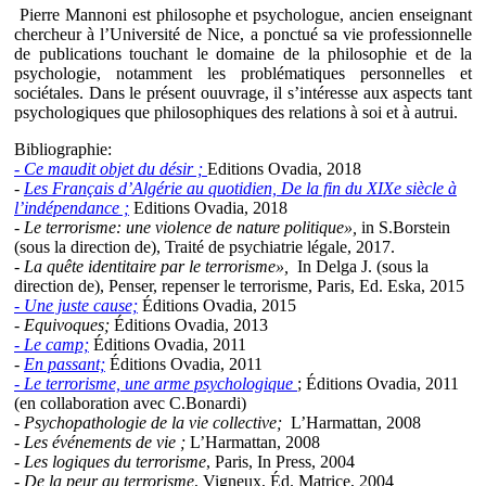
Pierre Mannoni est philosophe et psychologue, ancien enseignant
chercheur à l’Université de Nice, a ponctué sa vie professionnelle
de publications touchant le domaine de la philosophie et de la
psychologie, notamment les problématiques personnelles et
sociétales. Dans le présent ouuvrage, il s’intéresse aux aspects tant
psychologiques que philosophiques des relations à soi et à autrui.
Bibliographie:
- Ce maudit objet du désir ;
Editions Ovadia, 2018
-
Les Français d’Algérie au quotidien, De la fin du XIXe siècle à
l’indépendance ;
Editions Ovadia, 2018
- Le terrorisme: une violence de nature politique»,
in S.Borstein
(sous la direction de), Traité de psychiatrie légale, 2017.
- La quête identitaire par le terrorisme»,
In Delga J. (sous la
direction de), Penser, repenser le terrorisme, Paris, Ed. Eska, 2015
- Une juste cause;
Éditions Ovadia, 2015
- Equivoques;
Éditions Ovadia, 2013
- Le camp;
Éditions Ovadia, 2011
-
En passant;
Éditions Ovadia, 2011
- Le terrorisme, une arme psychologique
; Éditions Ovadia, 2011
(en collaboration avec C.Bonardi)
- Psychopathologie de la vie collective;
L’Harmattan, 2008
- Les événements de vie ;
L’Harmattan, 2008
- Les logiques du terrorisme
, Paris, In Press, 2004
- De la peur au terrorisme
, Vigneux, Éd. Matrice, 2004