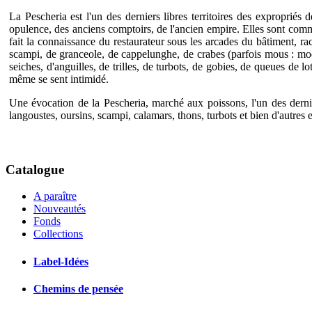
La Pescheria est l'un des derniers libres territoires des expropri
opulence, des anciens comptoirs, de l'ancien empire. Elles sont comme
fait la connaissance du restaurateur sous les arcades du bâtiment, ra
scampi, de granceole, de cappelunghe, de crabes (parfois mous : moec
seiches, d'anguilles, de trilles, de turbots, de gobies, de queues de lo
même se sent intimidé.
Une évocation de la Pescheria, marché aux poissons, l'un des dernier
langoustes, oursins, scampi, calamars, thons, turbots et bien d'autres es
Catalogue
A paraître
Nouveautés
Fonds
Collections
Label-Idées
Chemins de pensée