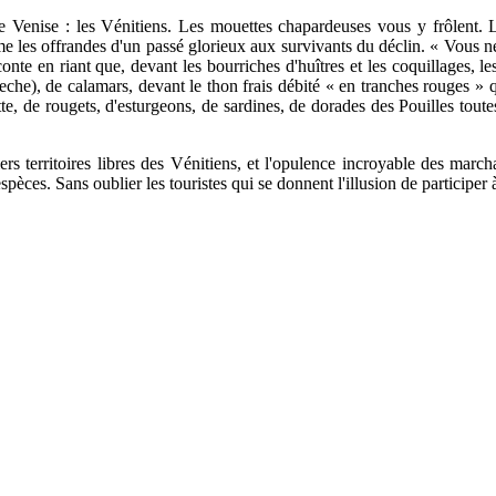
és de Venise : les Vénitiens. Les mouettes chapardeuses vous y frôlent
 les offrandes d'un passé glorieux aux survivants du déclin. « Vous ne 
conte en riant que, devant les bourriches d'huîtres et les coquillages, l
he), de calamars, devant le thon frais débité « en tranches rouges » q
tte, de rougets, d'esturgeons, de sardines, de dorades des Pouilles toutes
s territoires libres des Vénitiens, et l'opulence incroyable des marcha
pèces. Sans oublier les touristes qui se donnent l'illusion de participer à