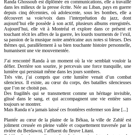
Randa Ghossoub est diplômée en communications, elle a travaillé
dans les milieux de la presse écrite. Née au Liban, pays en guerre
depuis cinq décennies, où adolescente, sous les bombes, elle a
découvert sa voie/voix dans l’interprétation du jazz, dont
aujourd’hui elle possède à son actif, plusieurs albums enregistrés.
Aujourd’hui, elle vit à Montréal et explore dans ce présent et
touchant récit les affres de la guerre, les lourds tourments de l’exil,
sa passion de la musique noire américaine aux notes si bleues. Des
thèmes qui, parallèlement à sa bien touchante histoire personnelle,
humanisent une vie mouvementée.
J’ai rencontré Randa à un moment où la vie semblait vouloir la
défier. Derrière son sourire, je percevais une force tranquille, une
lumière qui persistait même dans les jours sombres.
Très vite, j’ai compris que cette lumière venait d’un combat
silencieux. Il existe, au cœur du corps, des batailles silencieuses
que l’on ne choisit pas.
Des fragilités qui se transmettent comme un héritage invisible,
glissé dans le sang, et qui accompagnent une vie entière sans
toujours se montrer.
Mais Randa n’a jamais laissé ces frontières enfermer son âme [...]
Plantée au cœur de la plaine de la Békaa, la ville de Zahlé est
joliment creusée en pleine vallée et coquettement traversée par la
rivière du Berdawni, l’affluent du fleuve Litani.