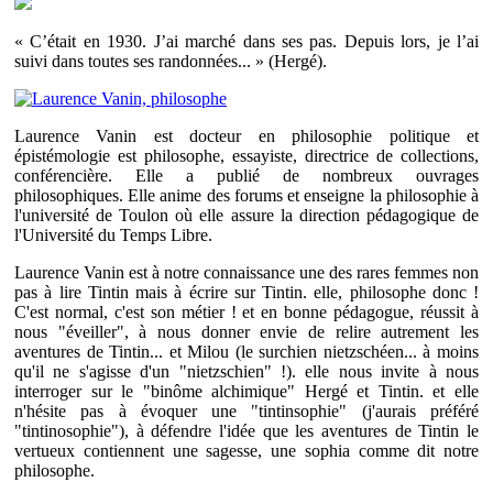
« C’était en 1930. J’ai marché dans ses pas. Depuis lors, je l’ai
suivi dans toutes ses randonnées... » (Hergé).
Laurence Vanin est docteur en philosophie politique et
épistémologie est philosophe, essayiste, directrice de collections,
conférencière. Elle a publié de nombreux ouvrages
philosophiques. Elle anime des forums et enseigne la philosophie à
l'université de Toulon où elle assure la direction pédagogique de
l'Université du Temps Libre.
Laurence Vanin est à notre connaissance une des rares femmes non
pas à lire Tintin mais à écrire sur Tintin. elle, philosophe donc !
C'est normal, c'est son métier ! et en bonne pédagogue, réussit à
nous "éveiller", à nous donner envie de relire autrement les
aventures de Tintin... et Milou (le surchien nietzschéen... à moins
qu'il ne s'agisse d'un "nietzschien" !). elle nous invite à nous
interroger sur le "binôme alchimique" Hergé et Tintin. et elle
n'hésite pas à évoquer une "tintinsophie" (j'aurais préféré
"tintinosophie"), à défendre l'idée que les aventures de Tintin le
vertueux contiennent une sagesse, une sophia comme dit notre
philosophe.