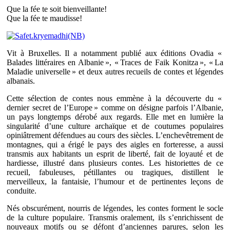
Que la fée te soit bienveillante!
Que la fée te maudisse!
Vit à Bruxelles. Il a notamment publié aux éditions Ovadia «
Balades littéraires en Albanie », « Traces de Faik Konitza », « La
Maladie universelle » et deux autres recueils de contes et légendes
albanais.
Cette sélection de contes nous emmène à la découverte du «
dernier secret de l’Europe » comme on désigne parfois l’Albanie,
un pays longtemps dérobé aux regards. Elle met en lumière la
singularité d’une culture archaïque et de coutumes populaires
opiniâtrement défendues au cours des siècles. L’enchevêtrement de
montagnes, qui a érigé le pays des aigles en forteresse, a aussi
transmis aux habitants un esprit de liberté, fait de loyauté et de
hardiesse, illustré dans plusieurs contes. Les historiettes de ce
recueil, fabuleuses, pétillantes ou tragiques, distillent le
merveilleux, la fantaisie, l’humour et de pertinentes leçons de
conduite.
Nés obscurément, nourris de légendes, les contes forment le socle
de la culture populaire. Transmis oralement, ils s’enrichissent de
nouveaux motifs ou se défont d’anciennes parures, selon les