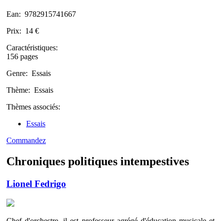
Ean:
9782915741667
Prix:
14 €
Caractéristiques:
156 pages
Genre:
Essais
Thème:
Essais
Thèmes associés:
Essais
Commandez
Chroniques politiques intempestives
Lionel Fedrigo
Chef d'orchestre, il est professeur agrégé d'éducation musicale et